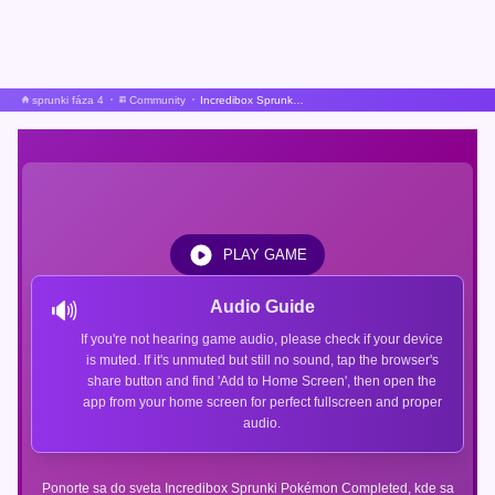
sprunki fáza 4
Community
Incredibox Sprunki Pokèmon Dokončené
PLAY GAME
🔊
Audio Guide
If you're not hearing game audio, please check if your device
is muted. If it's unmuted but still no sound, tap the browser's
share button and find 'Add to Home Screen', then open the
app from your home screen for perfect fullscreen and proper
audio.
Ponorte sa do sveta Incredibox Sprunki Pokémon Completed, kde sa