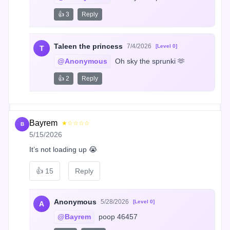
👍 3
Reply
Taleen the princess
7/4/2026
[Level 0]
T
@Anonymous
 Oh sky the sprunki 🫶
👍 2
Reply
Bayrem
★☆☆☆☆
B
5/15/2026
It’s not loading up 😭
👍
15
Reply
Anonymous
5/28/2026
[Level 0]
A
@Bayrem
 poop 46457