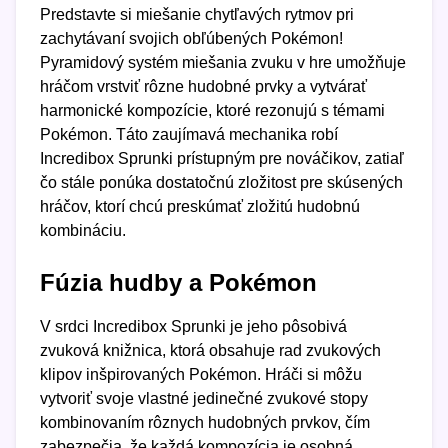
Predstavte si miešanie chytľavých rytmov pri
zachytávaní svojich obľúbených Pokémon!
Pyramidový systém miešania zvuku v hre umožňuje
hráčom vrstviť rôzne hudobné prvky a vytvárať
harmonické kompozície, ktoré rezonujú s témami
Pokémon. Táto zaujímavá mechanika robí
Incredibox Sprunki prístupným pre nováčikov, zatiaľ
čo stále ponúka dostatočnú zložitost pre skúsených
hráčov, ktorí chcú preskúmať zložitú hudobnú
kombináciu.
Fúzia hudby a Pokémon
V srdci Incredibox Sprunki je jeho pôsobivá
zvuková knižnica, ktorá obsahuje rad zvukových
klipov inšpirovaných Pokémon. Hráči si môžu
vytvoriť svoje vlastné jedinečné zvukové stopy
kombinovaním rôznych hudobných prvkov, čím
zabezpečia, že každá kompozícia je osobná.