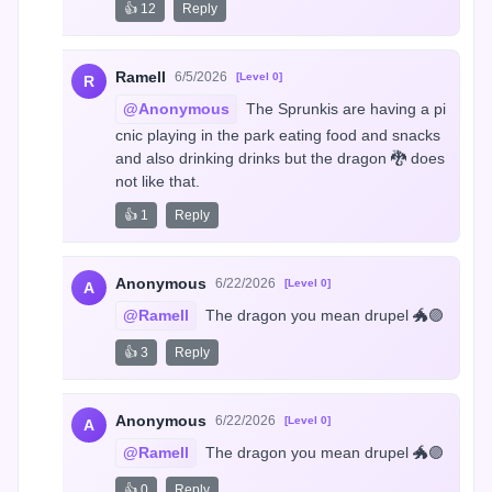
👍 12
Reply
Ramell
6/5/2026
[Level 0]
R
@Anonymous
 The Sprunkis are having a pi
cnic playing in the park eating food and snacks 
and also drinking drinks but the dragon 🐉 does 
not like that.
👍 1
Reply
Anonymous
6/22/2026
[Level 0]
A
@Ramell
 The dragon you mean drupel 🐲🟣
👍 3
Reply
Anonymous
6/22/2026
[Level 0]
A
@Ramell
 The dragon you mean drupel 🐲🟣
👍 0
Reply