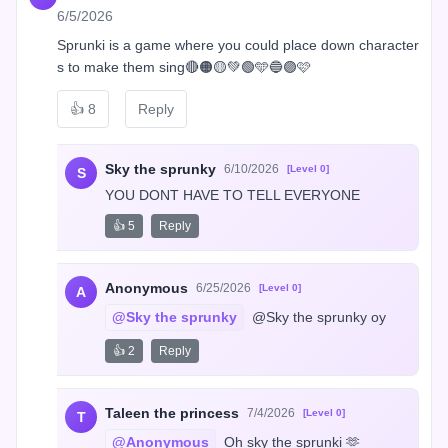
6/5/2026
Sprunki is a game where you could place down character
s to make them sing🔴🟠🟡💚🟢🩵🔵🟣🩷
👍
8
Reply
Sky the sprunky
6/10/2026
[Level 0]
S
YOU DONT HAVE TO TELL EVERYONE
👍 5
Reply
Anonymous
6/25/2026
[Level 0]
A
@Sky the sprunky
 @Sky the sprunky oy
👍 2
Reply
Taleen the princess
7/4/2026
[Level 0]
T
@Anonymous
 Oh sky the sprunki 🫶