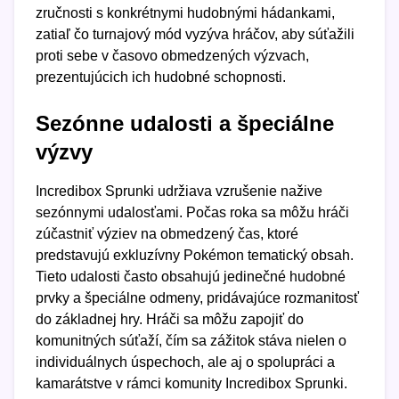
zručnosti s konkrétnymi hudobnými hádankami,
zatiaľ čo turnajový mód vyzýva hráčov, aby súťažili
proti sebe v časovo obmedzených výzvach,
prezentujúcich ich hudobné schopnosti.
Sezónne udalosti a špeciálne
výzvy
Incredibox Sprunki udržiava vzrušenie nažive
sezónnymi udalosťami. Počas roka sa môžu hráči
zúčastniť výziev na obmedzený čas, ktoré
predstavujú exkluzívny Pokémon tematický obsah.
Tieto udalosti často obsahujú jedinečné hudobné
prvky a špeciálne odmeny, pridávajúce rozmanitosť
do základnej hry. Hráči sa môžu zapojiť do
komunitných súťaží, čím sa zážitok stáva nielen o
individuálnych úspechoch, ale aj o spolupráci a
kamarátstve v rámci komunity Incredibox Sprunki.