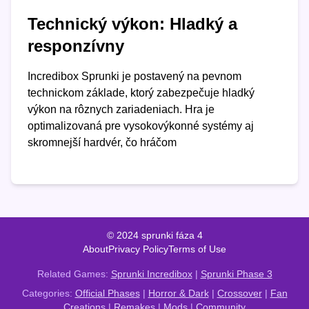
Technický výkon: Hladký a
responzívny
Incredibox Sprunki je postavený na pevnom
technickom základe, ktorý zabezpečuje hladký
výkon na rôznych zariadeniach. Hra je
optimalizovaná pre vysokovýkonné systémy aj
skromnejší hardvér, čo hráčom
© 2024 sprunki fáza 4
About
Privacy Policy
Terms of Use
Related Games:
Sprunki Incredibox
|
Sprunki Phase 3
Categories:
Official Phases
|
Horror & Dark
|
Crossover
|
Fan
Creations
|
Remakes
|
Mods
|
Community