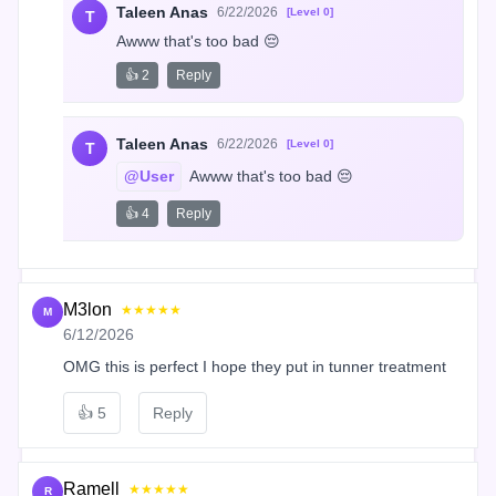
Taleen Anas
6/22/2026
[Level 0]
T
Awww that's too bad 😔
👍 2
Reply
Taleen Anas
6/22/2026
[Level 0]
T
@User
 Awww that's too bad 😔
👍 4
Reply
M3lon
★★★★★
M
6/12/2026
OMG this is perfect I hope they put in tunner treatment
👍
5
Reply
Ramell
★★★★★
R