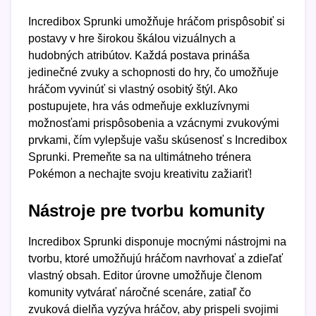
Incredibox Sprunki umožňuje hráčom prispôsobiť si
postavy v hre širokou škálou vizuálnych a
hudobných atribútov. Každá postava prináša
jedinečné zvuky a schopnosti do hry, čo umožňuje
hráčom vyvinúť si vlastný osobitý štýl. Ako
postupujete, hra vás odmeňuje exkluzívnymi
možnosťami prispôsobenia a vzácnymi zvukovými
prvkami, čím vylepšuje vašu skúsenosť s Incredibox
Sprunki. Premeňte sa na ultimátneho trénera
Pokémon a nechajte svoju kreativitu zažiariť!
Nástroje pre tvorbu komunity
Incredibox Sprunki disponuje mocnými nástrojmi na
tvorbu, ktoré umožňujú hráčom navrhovať a zdieľať
vlastný obsah. Editor úrovne umožňuje členom
komunity vytvárať náročné scenáre, zatiaľ čo
zvuková dielňa vyzýva hráčov, aby prispeli svojimi