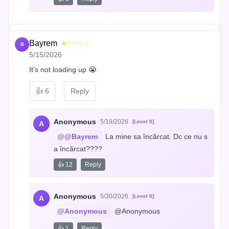
Bayrem
★☆☆☆☆
B
5/15/2026
It’s not loading up 😭
👍
6
Reply
Anonymous
5/19/2026
[Level 0]
A
@@Bayrem
 La mine sa încărcat. Dc ce nu s
a încărcat????
👍 12
Reply
Anonymous
5/30/2026
[Level 0]
A
@Anonymous
 @Anonymous
👍 1
Reply