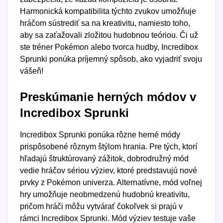
Harmonická kompatibilita týchto zvukov umožňuje
hráčom sústrediť sa na kreativitu, namiesto toho,
aby sa zaťažovali zložitou hudobnou teóriou. Či už
ste tréner Pokémon alebo tvorca hudby, Incredibox
Sprunki ponúka príjemný spôsob, ako vyjadriť svoju
vášeň!
Preskúmanie herných módov v
Incredibox Sprunki
Incredibox Sprunki ponúka rôzne herné módy
prispôsobené rôznym štýlom hrania. Pre tých, ktorí
hľadajú štruktúrovaný zážitok, dobrodružný mód
vedie hráčov sériou výziev, ktoré predstavujú nové
prvky z Pokémon univerza. Alternatívne, mód voľnej
hry umožňuje neobmedzenú hudobnú kreativitu,
pričom hráči môžu vytvárať čokoľvek si prajú v
rámci Incredibox Sprunki. Mód výziev testuje vaše