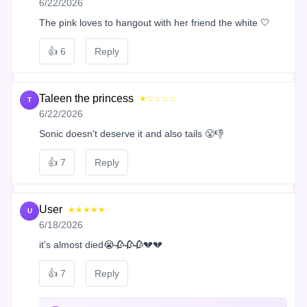
6/22/2026
The pink loves to hangout with her friend the white 🤍
👍
6
Reply
Taleen the princess
★☆☆☆☆
T
6/22/2026
Sonic doesn't deserve it and also tails 😤👎
👍
7
Reply
User
★★★★★
U
6/18/2026
it's almost died😭🥀🥀🥀💔💔
👍
7
Reply