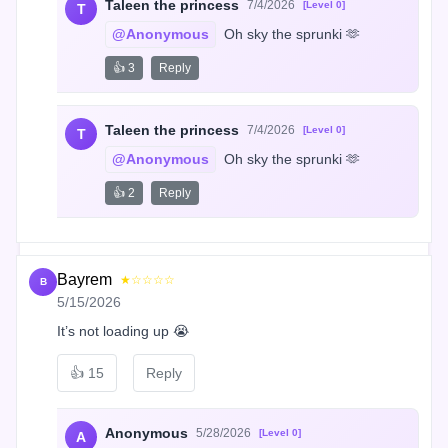
Taleen the princess
7/4/2026
[Level 0]
T
@Anonymous
 Oh sky the sprunki 🫶
👍 3
Reply
Taleen the princess
7/4/2026
[Level 0]
T
@Anonymous
 Oh sky the sprunki 🫶
👍 2
Reply
Bayrem
★☆☆☆☆
B
5/15/2026
It’s not loading up 😭
👍
15
Reply
Anonymous
5/28/2026
[Level 0]
A