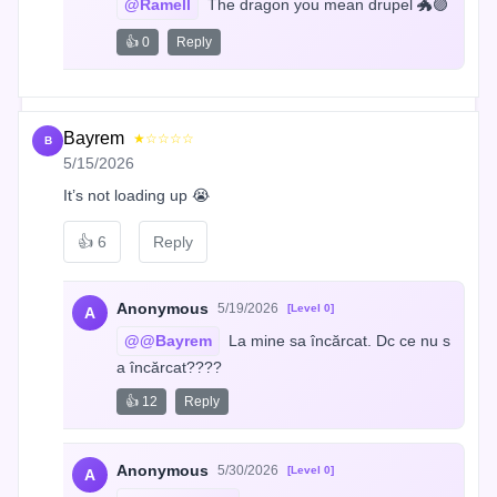
@Ramell
 The dragon you mean drupel 🐲🟣
👍 0
Reply
Bayrem
★☆☆☆☆
B
5/15/2026
It’s not loading up 😭
👍
6
Reply
Anonymous
5/19/2026
[Level 0]
A
@@Bayrem
 La mine sa încărcat. Dc ce nu s
a încărcat????
👍 12
Reply
Anonymous
5/30/2026
[Level 0]
A