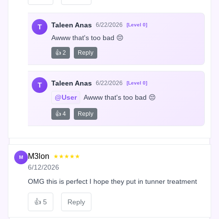
Taleen Anas
6/22/2026
[Level 0]
T
Awww that's too bad 😔
👍 2
Reply
Taleen Anas
6/22/2026
[Level 0]
T
@User
 Awww that's too bad 😔
👍 4
Reply
M3lon
★★★★★
M
6/12/2026
OMG this is perfect I hope they put in tunner treatment
👍
5
Reply