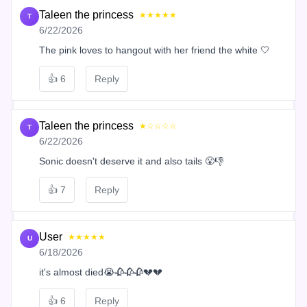
Taleen the princess
★★★★★
T
6/22/2026
The pink loves to hangout with her friend the white 🤍
👍
6
Reply
Taleen the princess
★☆☆☆☆
T
6/22/2026
Sonic doesn't deserve it and also tails 😤👎
👍
7
Reply
User
★★★★★
U
6/18/2026
it's almost died😭🥀🥀🥀💔💔
👍
6
Reply