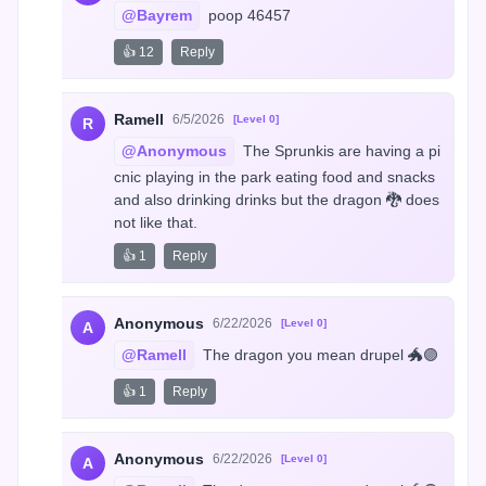
@Bayrem
 poop 46457
👍 12
Reply
Ramell
6/5/2026
[Level 0]
R
@Anonymous
 The Sprunkis are having a pi
cnic playing in the park eating food and snacks 
and also drinking drinks but the dragon 🐉 does 
not like that.
👍 1
Reply
Anonymous
6/22/2026
[Level 0]
A
@Ramell
 The dragon you mean drupel 🐲🟣
👍 1
Reply
Anonymous
6/22/2026
[Level 0]
A