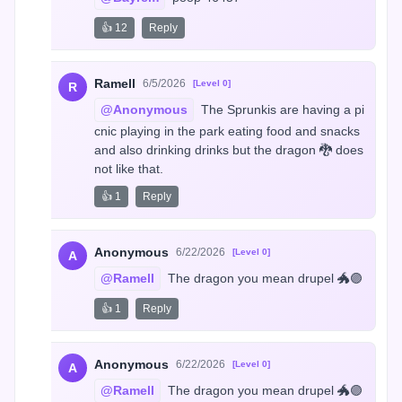
👍 12
Reply
Ramell
6/5/2026
[Level 0]
R
@Anonymous
 The Sprunkis are having a pi
cnic playing in the park eating food and snacks 
and also drinking drinks but the dragon 🐉 does 
not like that.
👍 1
Reply
Anonymous
6/22/2026
[Level 0]
A
@Ramell
 The dragon you mean drupel 🐲🟣
👍 1
Reply
Anonymous
6/22/2026
[Level 0]
A
@Ramell
 The dragon you mean drupel 🐲🟣