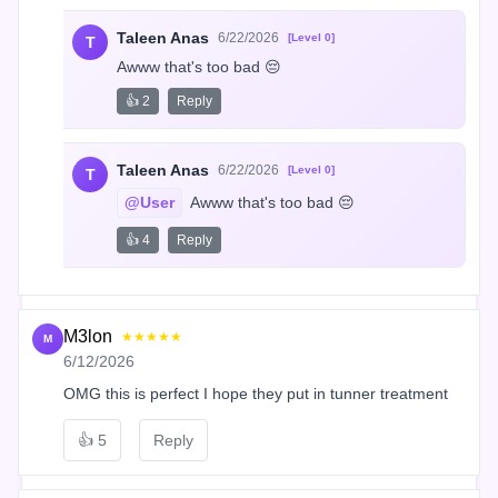
Taleen Anas
6/22/2026
[Level 0]
T
Awww that's too bad 😔
👍 2
Reply
Taleen Anas
6/22/2026
[Level 0]
T
@User
 Awww that's too bad 😔
👍 4
Reply
M3lon
★★★★★
M
6/12/2026
OMG this is perfect I hope they put in tunner treatment
👍
5
Reply