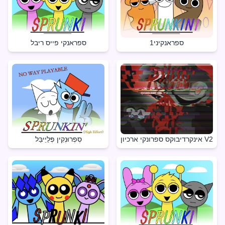
ספראנקיני1
ספראנקי פייס ריבל
אינקרדיבוקס ספרונקי ארכיון V2
סְפְרוּנְקִין פְּלֵיֵיבַּל