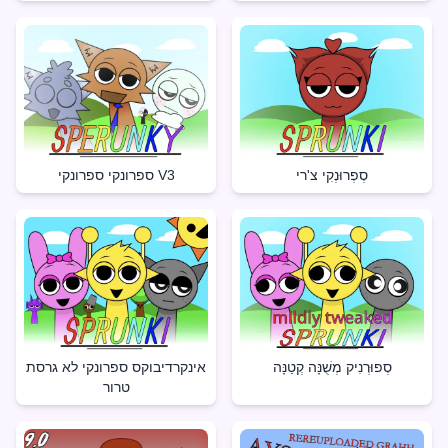
סְפְרוּנְקִי צ'רי
ספרונקי ספרונקי V3
סְפוּרְנִיק מְשֻׁנָּה קְטַנָּה
אינקרדיבוקס ספרונקי לא גרסת
טרור