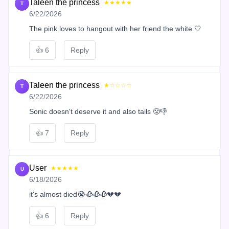
Taleen the princess
★★★★★
T
6/22/2026
The pink loves to hangout with her friend the white 🤍
👍
6
Reply
Taleen the princess
★☆☆☆☆
T
6/22/2026
Sonic doesn't deserve it and also tails 😤👎
👍
7
Reply
User
★★★★★
U
6/18/2026
it's almost died😭🥀🥀🥀💔💔
👍
6
Reply