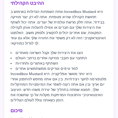
ההיבט הקהילתי
אחת השמחות הגדולות בשימוש ב-Incredibox Mustard היא
תחושת הקהילה שהיא מטפחת. אתה לא רק יוצר מוזיקה
בבידוד; אתה חלק מרשת עולמית של יוצרים. אתה יכול לשתף
את היצירות שלך עם חברים או אפילו להעלות אותן לקהילה
המקוונת, שם אחרים יכולים להקשיב ולספק משוב. האלמנט
האינטראקטיבי הזה לא רק משפר את החוויה שלך אלא גם עוזר
לך לגדול כמוזיקאי.
הצג את היצירות שלך וקבל השראה מאחרים
התחבר עם חובבי מוזיקה אחרים ברחבי העולם
השתתף באתגרים ותחרויות
למד טיפים וטריקים ממשתמשים אחרים
Incredibox Mustard היא יותר מאשר אפליקציה; היא
פלטפורמה לחקר ויצירתיות. בין אם אתה מחפש להתפנק אחרי
יום ארוך ובין אם אתה רוצה לשפר את המיומנויות המוזיקליות
שלך, תמצא שמחה בתהליך של יצירת משהו חדש. העיצוב
האינטואיטיבי והתכונות המרתקות מקלות על כך שתשכח את
הזמן כשאתה צולל לעולם הצלילים.
סיכום