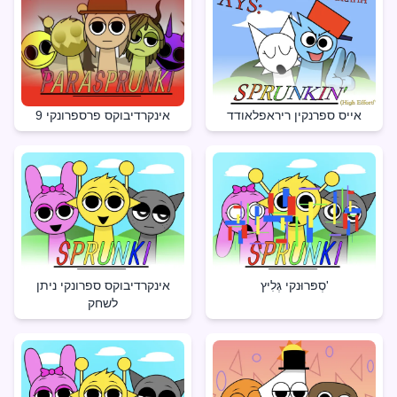
אייס ספרנקין ריראפלאודד
אינקרדיבוקס פרספרונקי 9
סְפּרוּנקי גְּלִיץ'
אינקרדיבוקס ספרונקי ניתן
לשחק