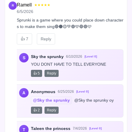
Ramell
★★★★★
R
6/5/2026
Sprunki is a game where you could place down character
s to make them sing🔴🟠🟡💚🟢🩵🔵🟣🩷
👍
7
Reply
Sky the sprunky
6/10/2026
[Level 0]
S
YOU DONT HAVE TO TELL EVERYONE
👍 5
Reply
Anonymous
6/25/2026
[Level 0]
A
@Sky the sprunky
 @Sky the sprunky oy
👍 2
Reply
Taleen the princess
7/4/2026
[Level 0]
T