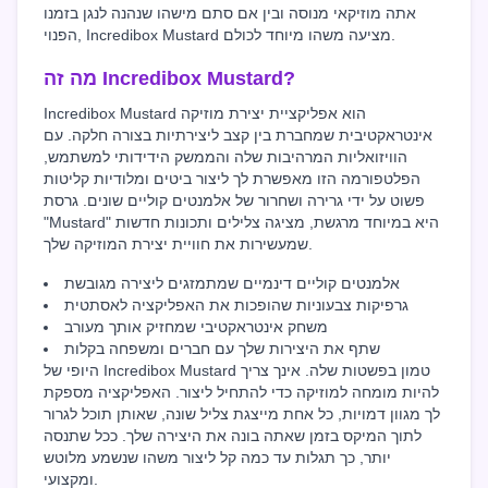
אתה מוזיקאי מנוסה ובין אם סתם מישהו שנהנה לנגן בזמנו
הפנוי, Incredibox Mustard מציעה משהו מיוחד לכולם.
מה זה Incredibox Mustard?
Incredibox Mustard הוא אפליקציית יצירת מוזיקה
אינטראקטיבית שמחברת בין קצב ליצירתיות בצורה חלקה. עם
הוויזואליות המרהיבות שלה והממשק הידידותי למשתמש,
הפלטפורמה הזו מאפשרת לך ליצור ביטים ומלודיות קליטות
פשוט על ידי גרירה ושחרור של אלמנטים קוליים שונים. גרסת
"Mustard" היא במיוחד מרגשת, מציגה צלילים ותכונות חדשות
שמעשירות את חוויית יצירת המוזיקה שלך.
אלמנטים קוליים דינמיים שמתמזגים ליצירה מגובשת
גרפיקות צבעוניות שהופכות את האפליקציה לאסתטית
משחק אינטראקטיבי שמחזיק אותך מעורב
שתף את היצירות שלך עם חברים ומשפחה בקלות
היופי של Incredibox Mustard טמון בפשטות שלה. אינך צריך
להיות מומחה למוזיקה כדי להתחיל ליצור. האפליקציה מספקת
לך מגוון דמויות, כל אחת מייצגת צליל שונה, שאותן תוכל לגרור
לתוך המיקס בזמן שאתה בונה את היצירה שלך. ככל שתנסה
יותר, כך תגלות עד כמה קל ליצור משהו שנשמע מלוטש
ומקצועי.