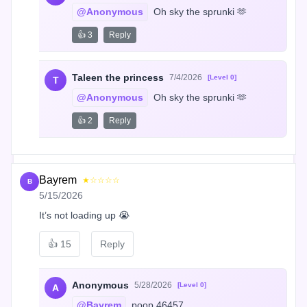
@Anonymous
 Oh sky the sprunki 🫶
👍 3
Reply
Taleen the princess
7/4/2026
[Level 0]
T
@Anonymous
 Oh sky the sprunki 🫶
👍 2
Reply
Bayrem
★☆☆☆☆
B
5/15/2026
It’s not loading up 😭
👍
15
Reply
Anonymous
5/28/2026
[Level 0]
A
@Bayrem
 poop 46457