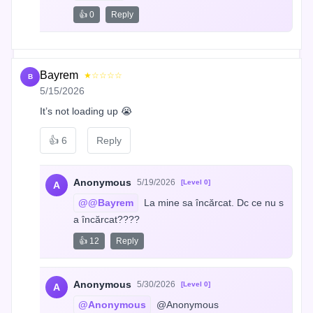
👍 0
Reply
Bayrem
★☆☆☆☆
B
5/15/2026
It’s not loading up 😭
👍
6
Reply
Anonymous
5/19/2026
[Level 0]
A
@@Bayrem
 La mine sa încărcat. Dc ce nu s
a încărcat????
👍 12
Reply
Anonymous
5/30/2026
[Level 0]
A
@Anonymous
 @Anonymous