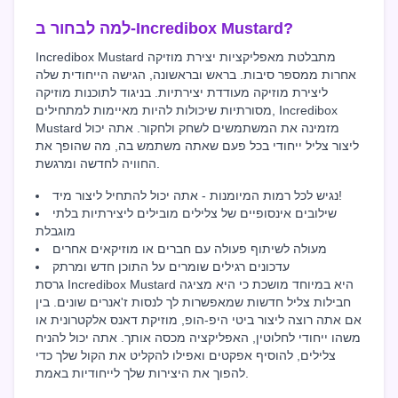
למה לבחור ב-Incredibox Mustard?
Incredibox Mustard מתבלטת מאפליקציות יצירת מוזיקה
אחרות ממספר סיבות. בראש ובראשונה, הגישה הייחודית שלה
ליצירת מוזיקה מעודדת יצירתיות. בניגוד לתוכנות מוזיקה
מסורתיות שיכולות להיות מאיימות למתחילים, Incredibox
Mustard מזמינה את המשתמשים לשחק ולחקור. אתה יכול
ליצור צליל ייחודי בכל פעם שאתה משתמש בה, מה שהופך את
החוויה לחדשה ומרגשת.
נגיש לכל רמות המיומנות - אתה יכול להתחיל ליצור מיד!
שילובים אינסופיים של צלילים מובילים ליצירתיות בלתי
מוגבלת
מעולה לשיתוף פעולה עם חברים או מוזיקאים אחרים
עדכונים רגילים שומרים על התוכן חדש ומרתק
גרסת Incredibox Mustard היא במיוחד מושכת כי היא מציגה
חבילות צליל חדשות שמאפשרות לך לנסות ז'אנרים שונים. בין
אם אתה רוצה ליצור ביטי היפ-הופ, מוזיקת דאנס אלקטרונית או
משהו ייחודי לחלוטין, האפליקציה מכסה אותך. אתה יכול להניח
צלילים, להוסיף אפקטים ואפילו להקליט את הקול שלך כדי
להפוך את היצירות שלך לייחודיות באמת.