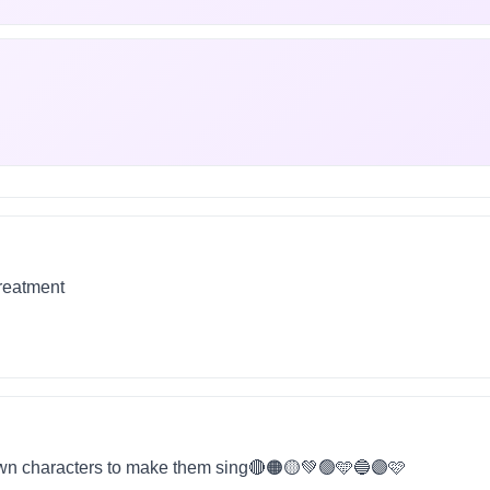
treatment
wn characters to make them sing🔴🟠🟡💚🟢🩵🔵🟣🩷