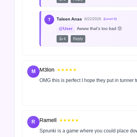
Taleen Anas
6/22/2026
T
[Level 0]
@User
 Awww that's too bad 😔
👍 4
Reply
M3lon
★★★★★
M
OMG this is perfect I hope they put in tunner 
Ramell
★★★★★
R
Sprunki is a game where you could place do