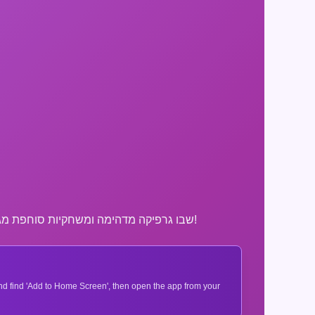
גלה את העולם המרגש של Sprunki Remaster V, שבו גרפיקה מדהימה ומשחקיות סוחפת מגדירים מחדש את חווית המשחק שלך. הצטרף להרפתקה היום!
 and find 'Add to Home Screen', then open the app from your