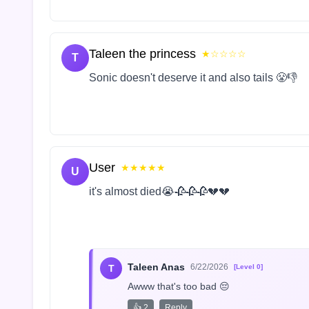
Taleen the princess
★☆☆☆☆
T
Sonic doesn't deserve it and also tails 😤👎
User
★★★★★
U
it's almost died😭🥀🥀🥀💔💔
Taleen Anas
6/22/2026
T
[Level 0]
Awww that's too bad 😔
👍 2
Reply