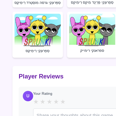
סְפְרוּנְקִי פְּרֵיֵנְד מִיקְס רִימִיקְס
סְפְּרוּנְקִי גרסה מוֹסְטָרד רִימִיקְס
ספראנקי רימייק
סְפְרוּנְקִי רִימִיקְס
Player Reviews
Your Rating
U
★
★
★
★
★