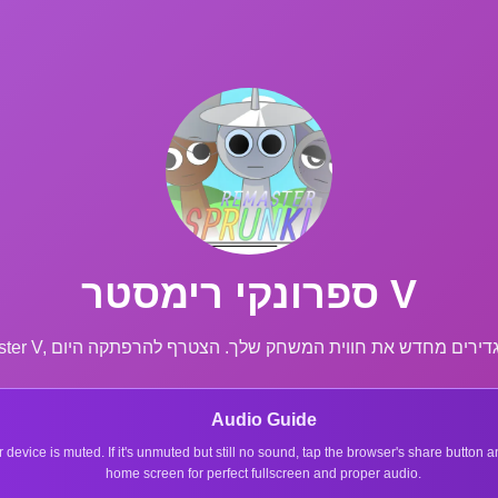
ספרונקי רימסטר V
Audio Guide
r device is muted. If it's unmuted but still no sound, tap the browser's share button
home screen for perfect fullscreen and proper audio.