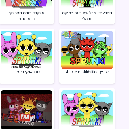
ספראנקי אבל שחור זה רמיקס
אינקרדיבוקס ספרונקי
נורמלי
ריטקסטור
ספראנקי רימייד
ספראנקי 4kidsified שופץ