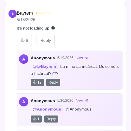
Bayrem
★☆☆☆☆
B
5/15/2026
It’s not loading up 😭
👍
6
Reply
Anonymous
5/19/2026
[Level 0]
A
@@Bayrem
 La mine sa încărcat. Dc ce nu s
a încărcat????
👍 12
Reply
Anonymous
5/30/2026
[Level 0]
A
@Anonymous
 @Anonymous
👍 1
Reply