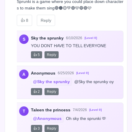
Sprunki is a game where you could place down character
s to make them sing🔴🟠🟡💚🟢🩵🔵🟣🩷
👍
8
Reply
Sky the sprunky
6/10/2026
[Level 0]
S
YOU DONT HAVE TO TELL EVERYONE
👍 5
Reply
Anonymous
6/25/2026
[Level 0]
A
@Sky the sprunky
 @Sky the sprunky oy
👍 2
Reply
Taleen the princess
7/4/2026
[Level 0]
T
@Anonymous
 Oh sky the sprunki 🫶
👍 3
Reply