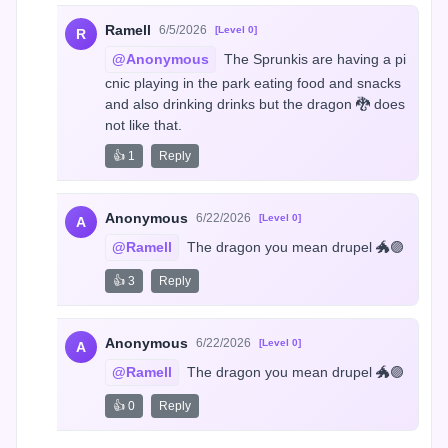
Ramell
6/5/2026
[Level 0]
R
@Anonymous
 The Sprunkis are having a pi
cnic playing in the park eating food and snacks 
and also drinking drinks but the dragon 🐉 does 
not like that.
👍 1
Reply
Anonymous
6/22/2026
[Level 0]
A
@Ramell
 The dragon you mean drupel 🐲🟣
👍 3
Reply
Anonymous
6/22/2026
[Level 0]
A
@Ramell
 The dragon you mean drupel 🐲🟣
👍 0
Reply