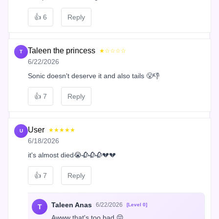
👍
6
Reply
Taleen the princess
★☆☆☆☆
T
6/22/2026
Sonic doesn't deserve it and also tails 😤👎
👍
7
Reply
User
★★★★★
U
6/18/2026
it's almost died😭🥀🥀🥀💔💔
👍
7
Reply
Taleen Anas
6/22/2026
[Level 0]
T
Awww that's too bad 😔