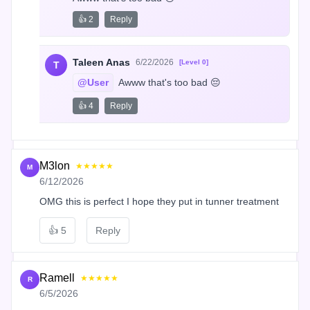
👍 2
Reply
Taleen Anas
6/22/2026
[Level 0]
T
@User
 Awww that's too bad 😔
👍 4
Reply
M3lon
★★★★★
M
6/12/2026
OMG this is perfect I hope they put in tunner treatment
👍
5
Reply
Ramell
★★★★★
R
6/5/2026