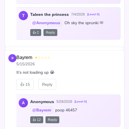
Taleen the princess
7/4/2026
[Level 0]
T
@Anonymous
 Oh sky the sprunki 🫶
👍 2
Reply
Bayrem
★☆☆☆☆
B
5/15/2026
It’s not loading up 😭
👍
15
Reply
Anonymous
5/28/2026
[Level 0]
A
@Bayrem
 poop 46457
👍 12
Reply