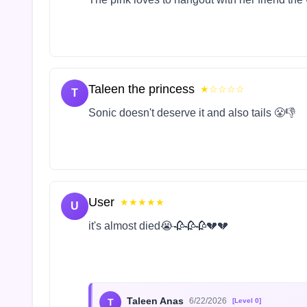
Taleen the princess
★☆☆☆☆
T
Sonic doesn't deserve it and also tails 😤👎
User
★★★★★
U
it's almost died😭🥀🥀🥀💔💔
Taleen Anas
6/22/2026
T
[Level 0]