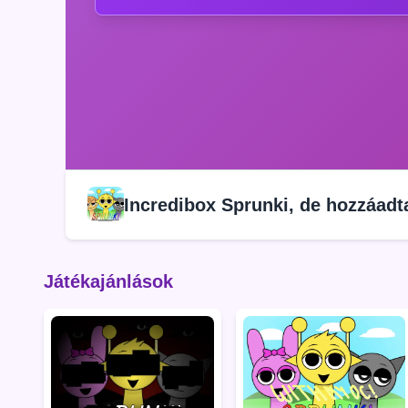
Incredibox Sprunki, de hozzáad
Játékajánlások