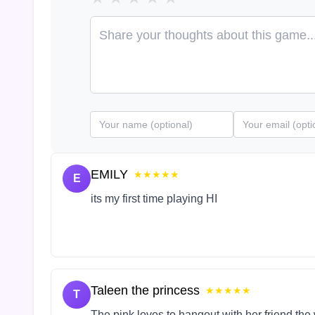
EMILY
★★★★★
E
its my first time playing HI
Taleen the princess
★★★★★
T
The pink loves to hangout with her friend the