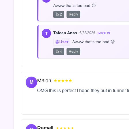
Awww that's too bad 😔
👍 2
Reply
Taleen Anas
6/22/2026
T
[Level 0]
@User
 Awww that's too bad 😔
👍 4
Reply
M3lon
★★★★★
M
OMG this is perfect I hope they put in tunner 
Ramell
★★★★★