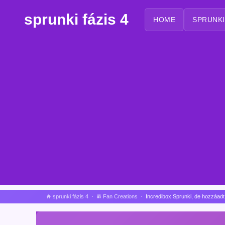
sprunki fázis 4
HOME
SPRUNKI
sprunki fázis 4
Fan Creations
Incr