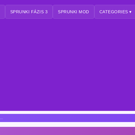
SPRUNKI FÁZIS 3
SPRUNKI MOD
CATEGORIES ▾
edibox Sprunki, de hozzáadtam az én OC-mat.