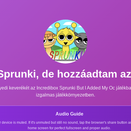
Sprunki, de hozzáadtam a
yedi keverékét az Incredibox Sprunki But I Added My Oc játékba
izgalmas játékkörnyezetben.
Audio Guide
r device is muted. If it's unmuted but still no sound, tap the browser's share button
home screen for perfect fullscreen and proper audio.