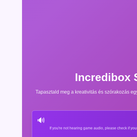
Incredibox 
Tapasztald meg a kreativitás és szórakozás eg
🔊
If you're not hearing game audio, please check if you