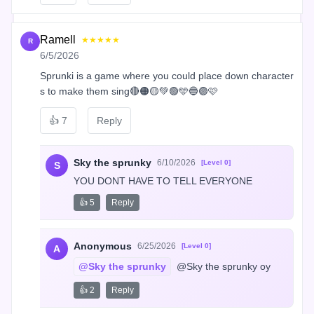
Ramell
★★★★★
R
6/5/2026
Sprunki is a game where you could place down character
s to make them sing🔴🟠🟡💚🟢🩵🔵🟣🩷
👍
7
Reply
Sky the sprunky
6/10/2026
[Level 0]
S
YOU DONT HAVE TO TELL EVERYONE
👍 5
Reply
Anonymous
6/25/2026
[Level 0]
A
@Sky the sprunky
 @Sky the sprunky oy
👍 2
Reply