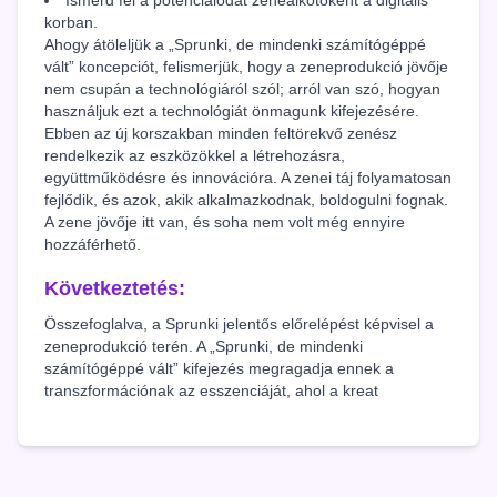
Ismerd fel a potenciálodat zenealkotóként a digitális
korban.
Ahogy átöleljük a „Sprunki, de mindenki számítógéppé
vált” koncepciót, felismerjük, hogy a zeneprodukció jövője
nem csupán a technológiáról szól; arról van szó, hogyan
használjuk ezt a technológiát önmagunk kifejezésére.
Ebben az új korszakban minden feltörekvő zenész
rendelkezik az eszközökkel a létrehozásra,
együttműködésre és innovációra. A zenei táj folyamatosan
fejlődik, és azok, akik alkalmazkodnak, boldogulni fognak.
A zene jövője itt van, és soha nem volt még ennyire
hozzáférhető.
Következtetés:
Összefoglalva, a Sprunki jelentős előrelépést képvisel a
zeneprodukció terén. A „Sprunki, de mindenki
számítógéppé vált” kifejezés megragadja ennek a
transzformációnak az esszenciáját, ahol a kreat