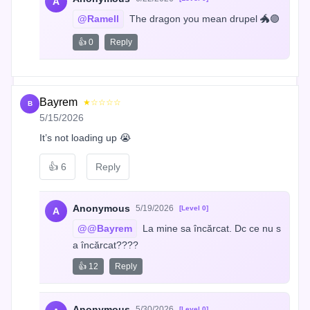
A
@Ramell
 The dragon you mean drupel 🐲🟣
👍 0
Reply
Bayrem
★☆☆☆☆
B
5/15/2026
It’s not loading up 😭
👍
6
Reply
Anonymous
5/19/2026
[Level 0]
A
@@Bayrem
 La mine sa încărcat. Dc ce nu s
a încărcat????
👍 12
Reply
Anonymous
5/30/2026
[Level 0]