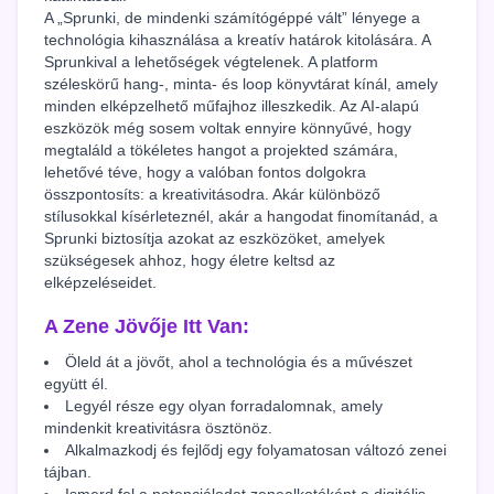
A „Sprunki, de mindenki számítógéppé vált” lényege a
technológia kihasználása a kreatív határok kitolására. A
Sprunkival a lehetőségek végtelenek. A platform
széleskörű hang-, minta- és loop könyvtárat kínál, amely
minden elképzelhető műfajhoz illeszkedik. Az AI-alapú
eszközök még sosem voltak ennyire könnyűvé, hogy
megtaláld a tökéletes hangot a projekted számára,
lehetővé téve, hogy a valóban fontos dolgokra
összpontosíts: a kreativitásodra. Akár különböző
stílusokkal kísérleteznél, akár a hangodat finomítanád, a
Sprunki biztosítja azokat az eszközöket, amelyek
szükségesek ahhoz, hogy életre keltsd az
elképzeléseidet.
A Zene Jövője Itt Van:
Öleld át a jövőt, ahol a technológia és a művészet
együtt él.
Legyél része egy olyan forradalomnak, amely
mindenkit kreativitásra ösztönöz.
Alkalmazkodj és fejlődj egy folyamatosan változó zenei
tájban.