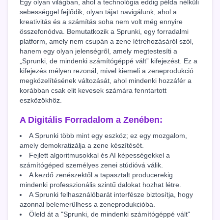
Egy olyan világban, ahol a technológia eddig példa nélküli
sebességgel fejlődik, olyan tájat navigálunk, ahol a
kreativitás és a számítás soha nem volt még ennyire
összefonódva. Bemutatkozik a Sprunki, egy forradalmi
platform, amely nem csupán a zene létrehozásáról szól,
hanem egy olyan jelenségről, amely megtestesíti a
„Sprunki, de mindenki számítógéppé vált” kifejezést. Ez a
kifejezés mélyen rezonál, mivel kiemeli a zeneprodukció
megközelítésének változását, ahol mindenki hozzáfér a
korábban csak elit kevesek számára fenntartott
eszközökhöz.
A Digitális Forradalom a Zenében:
A Sprunki több mint egy eszköz; ez egy mozgalom,
amely demokratizálja a zene készítését.
Fejlett algoritmusokkal és AI képességekkel a
számítógéped személyes zenei stúdióvá válik.
A kezdő zenészektől a tapasztalt producerekig
mindenki professzionális szintű dalokat hozhat létre.
A Sprunki felhasználóbarát interfésze biztosítja, hogy
azonnal belemerülhess a zeneprodukcióba.
Öleld át a "Sprunki, de mindenki számítógéppé vált"