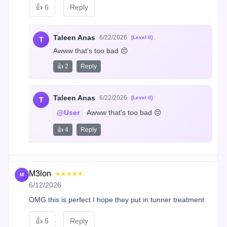
👍
6
Reply
Taleen Anas
6/22/2026
[Level 0]
T
Awww that's too bad 😔
👍 2
Reply
Taleen Anas
6/22/2026
[Level 0]
T
@User
 Awww that's too bad 😔
👍 4
Reply
M3lon
★★★★★
M
6/12/2026
OMG this is perfect I hope they put in tunner treatment
👍
5
Reply