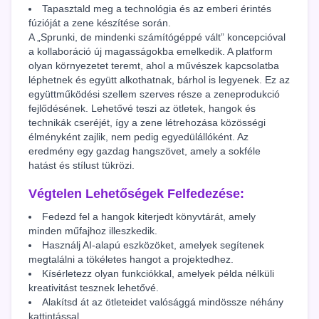
Tapasztald meg a technológia és az emberi érintés
fúzióját a zene készítése során.
A „Sprunki, de mindenki számítógéppé vált” koncepcióval
a kollaboráció új magasságokba emelkedik. A platform
olyan környezetet teremt, ahol a művészek kapcsolatba
léphetnek és együtt alkothatnak, bárhol is legyenek. Ez az
együttműködési szellem szerves része a zeneprodukció
fejlődésének. Lehetővé teszi az ötletek, hangok és
technikák cseréjét, így a zene létrehozása közösségi
élményként zajlik, nem pedig egyedülállóként. Az
eredmény egy gazdag hangszövet, amely a sokféle
hatást és stílust tükrözi.
Végtelen Lehetőségek Felfedezése:
Fedezd fel a hangok kiterjedt könyvtárát, amely
minden műfajhoz illeszkedik.
Használj AI-alapú eszközöket, amelyek segítenek
megtalálni a tökéletes hangot a projektedhez.
Kísérletezz olyan funkciókkal, amelyek példa nélküli
kreativitást tesznek lehetővé.
Alakítsd át az ötleteidet valósággá mindössze néhány
kattintással.