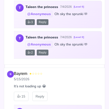
Taleen the princess
7/4/2026
[Level 0]
T
@Anonymous
 Oh sky the sprunki 🫶
👍 3
Reply
Taleen the princess
7/4/2026
[Level 0]
T
@Anonymous
 Oh sky the sprunki 🫶
👍 2
Reply
Bayrem
★☆☆☆☆
B
5/15/2026
It’s not loading up 😭
👍
15
Reply