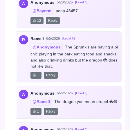
Anonymous
5/28/2026
[Level 0]
A
@Bayrem
 poop 46457
👍 12
Reply
Ramell
6/5/2026
[Level 0]
R
@Anonymous
 The Sprunkis are having a pi
cnic playing in the park eating food and snacks 
and also drinking drinks but the dragon 🐉 does 
not like that.
👍 1
Reply
Anonymous
6/22/2026
[Level 0]
A
@Ramell
 The dragon you mean drupel 🐲🟣
👍 1
Reply
Anonymous
6/22/2026
[Level 0]