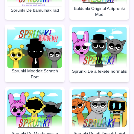
Baldunki Original A Sprunki
Sprunki De bámulnak rád
Mod
Sprunki Moddolt Scratch
Sprunki De a fekete normális
Port
Sprunki De Mindannyian
Sprunki De ott lányok hajjal