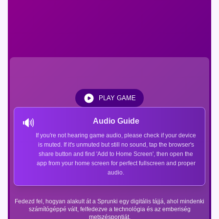
PLAY GAME
🔊
Audio Guide
If you're not hearing game audio, please check if your device
is muted. If it's unmuted but still no sound, tap the browser's
share button and find 'Add to Home Screen', then open the
app from your home screen for perfect fullscreen and proper
audio.
Fedezd fel, hogyan alakult át a Sprunki egy digitális tájjá, ahol mindenki
számítógéppé vált, felfedezve a technológia és az emberiség
metszéspontját.