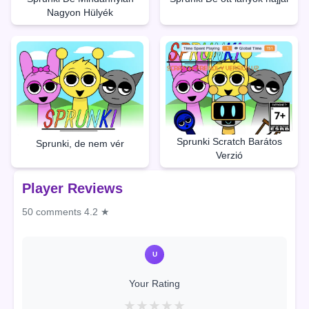
Nagyon Hülyék
Sprunki Scratch Barátos
Sprunki, de nem vér
Verzió
Player Reviews
50 comments
4.2 ★
U
Your Rating
★
★
★
★
★