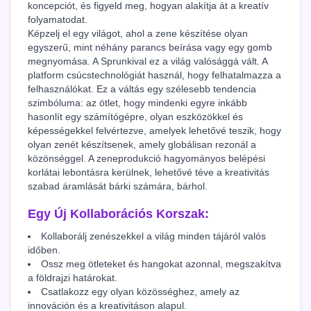
koncepciót, és figyeld meg, hogyan alakítja át a kreatív
folyamatodat.
Képzelj el egy világot, ahol a zene készítése olyan
egyszerű, mint néhány parancs beírása vagy egy gomb
megnyomása. A Sprunkival ez a világ valósággá vált. A
platform csúcstechnológiát használ, hogy felhatalmazza a
felhasználókat. Ez a váltás egy szélesebb tendencia
szimbóluma: az ötlet, hogy mindenki egyre inkább
hasonlít egy számítógépre, olyan eszközökkel és
képességekkel felvértezve, amelyek lehetővé teszik, hogy
olyan zenét készítsenek, amely globálisan rezonál a
közönséggel. A zeneprodukció hagyományos belépési
korlátai lebontásra kerülnek, lehetővé téve a kreativitás
szabad áramlását bárki számára, bárhol.
Egy Új Kollaborációs Korszak:
Kollaborálj zenészekkel a világ minden tájáról valós
időben.
Ossz meg ötleteket és hangokat azonnal, megszakítva
a földrajzi határokat.
Csatlakozz egy olyan közösséghez, amely az
innováción és a kreativitáson alapul.