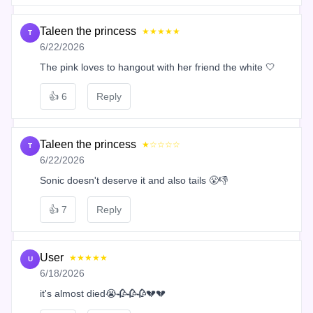
Taleen the princess
★★★★★
T
6/22/2026
The pink loves to hangout with her friend the white 🤍
👍
6
Reply
Taleen the princess
★☆☆☆☆
T
6/22/2026
Sonic doesn't deserve it and also tails 😤👎
👍
7
Reply
User
★★★★★
U
6/18/2026
it's almost died😭🥀🥀🥀💔💔