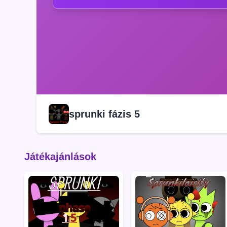
sprunki fázis 5
Játékajánlások