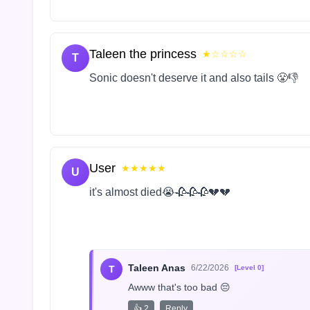
Taleen the princess
★☆☆☆☆
T
Sonic doesn't deserve it and also tails 😤👎
User
★★★★★
U
it's almost died😭🥀🥀🥀💔💔
Taleen Anas
6/22/2026
T
[Level 0]
Awww that's too bad 😔
👍 2
Reply