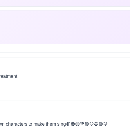
treatment
wn characters to make them sing🔴🟠🟡💚🟢🩵🔵🟣🩷