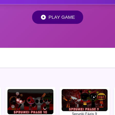
PLAY GAME
Sprunki Fázis 9