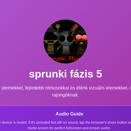
sprunki fázis 5
 ütemekkel, fejlettebb ritmusokkal és élénk vizuális elemekkel, 
rajongóknak.
Audio Guide
r device is muted. If it's unmuted but still no sound, tap the browser's share button
home screen for perfect fullscreen and proper audio.