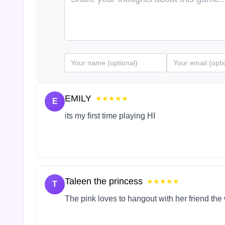
EMILY
★★★★★
E
its my first time playing HI
Taleen the princess
★★★★★
T
The pink loves to hangout with her friend the