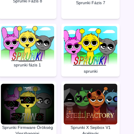
Sprunki Fázis 8
Sprunki Fázis 7
sprunki fázis 1
sprunki
Sprunki Firmware Örökség
Sprunki X Sepbox V1
Visszhangjai
Acélgyár