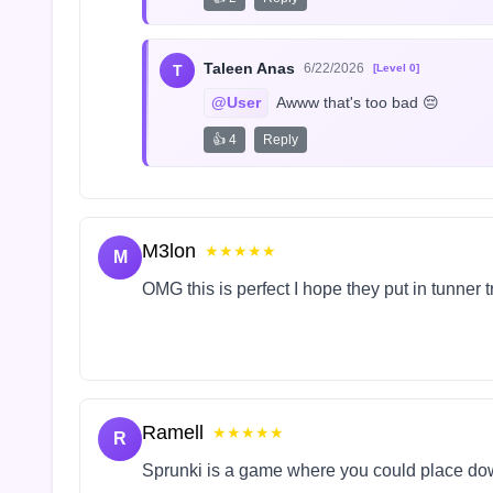
Taleen Anas
6/22/2026
T
[Level 0]
@User
 Awww that's too bad 😔
👍 4
Reply
M3lon
★★★★★
M
OMG this is perfect I hope they put in tunner 
Ramell
★★★★★
R
Sprunki is a game where you could place do