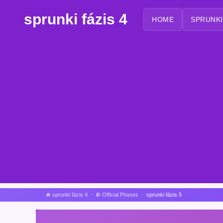
sprunki fázis 4
HOME
SPRUNKI
sprunki fázis 4
Official Phases
sprunki fázis 5