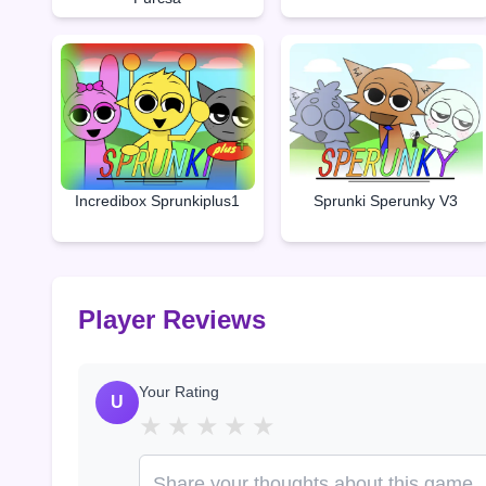
Incredibox Sprunkiplus1
Sprunki Sperunky V3
Player Reviews
Your Rating
U
★
★
★
★
★