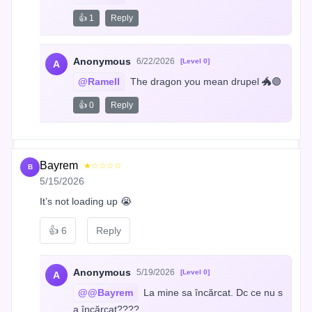
👍 1
Reply
Anonymous
6/22/2026
[Level 0]
A
@Ramell
 The dragon you mean drupel 🐲🟣
👍 0
Reply
Bayrem
★☆☆☆☆
B
5/15/2026
It’s not loading up 😭
👍
6
Reply
Anonymous
5/19/2026
[Level 0]
A
@@Bayrem
 La mine sa încărcat. Dc ce nu s
a încărcat????