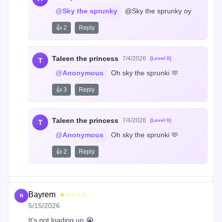
@Sky the sprunky
 @Sky the sprunky oy
👍 2
Reply
Taleen the princess
7/4/2026
[Level 0]
T
@Anonymous
 Oh sky the sprunki 🫶
👍 3
Reply
Taleen the princess
7/4/2026
[Level 0]
T
@Anonymous
 Oh sky the sprunki 🫶
👍 2
Reply
Bayrem
★☆☆☆☆
B
5/15/2026
It’s not loading up 😭