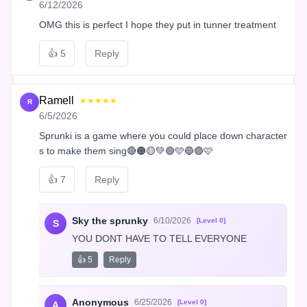
6/12/2026
OMG this is perfect I hope they put in tunner treatment
👍
5
Reply
Ramell
★★★★★
R
6/5/2026
Sprunki is a game where you could place down character
s to make them sing🔴🟠🟡💚🟢🩵🔵🟣🩷
👍
7
Reply
Sky the sprunky
6/10/2026
[Level 0]
S
YOU DONT HAVE TO TELL EVERYONE
👍 5
Reply
Anonymous
6/25/2026
[Level 0]
A