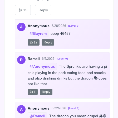
👍
15
Reply
Anonymous
5/28/2026
[Level 0]
A
@Bayrem
 poop 46457
👍 12
Reply
Ramell
6/5/2026
[Level 0]
R
@Anonymous
 The Sprunkis are having a pi
cnic playing in the park eating food and snacks 
and also drinking drinks but the dragon 🐉 does 
not like that.
👍 1
Reply
Anonymous
6/22/2026
[Level 0]
A
@Ramell
 The dragon you mean drupel 🐲🟣