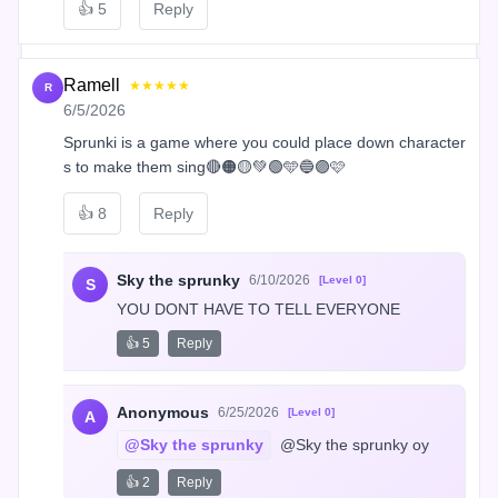
👍
5
Reply
Ramell
★★★★★
R
6/5/2026
Sprunki is a game where you could place down character
s to make them sing🔴🟠🟡💚🟢🩵🔵🟣🩷
👍
8
Reply
Sky the sprunky
6/10/2026
[Level 0]
S
YOU DONT HAVE TO TELL EVERYONE
👍 5
Reply
Anonymous
6/25/2026
[Level 0]
A
@Sky the sprunky
 @Sky the sprunky oy
👍 2
Reply