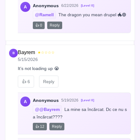
Anonymous
6/22/2026
[Level 0]
A
@Ramell
 The dragon you mean drupel 🐲🟣
👍 0
Reply
Bayrem
★☆☆☆☆
B
5/15/2026
It’s not loading up 😭
👍
6
Reply
Anonymous
5/19/2026
[Level 0]
A
@@Bayrem
 La mine sa încărcat. Dc ce nu s
a încărcat????
👍 12
Reply