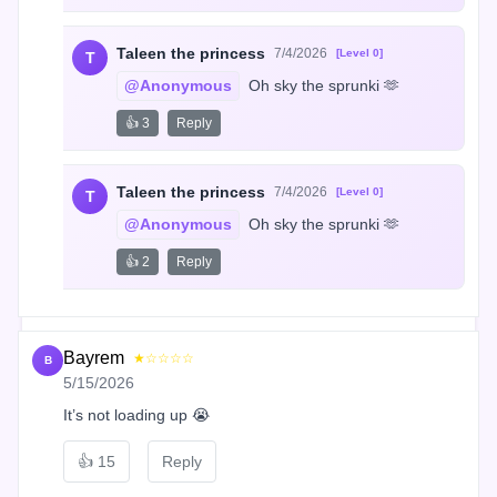
Taleen the princess
7/4/2026
[Level 0]
T
@Anonymous
 Oh sky the sprunki 🫶
👍 3
Reply
Taleen the princess
7/4/2026
[Level 0]
T
@Anonymous
 Oh sky the sprunki 🫶
👍 2
Reply
Bayrem
★☆☆☆☆
B
5/15/2026
It’s not loading up 😭
👍
15
Reply