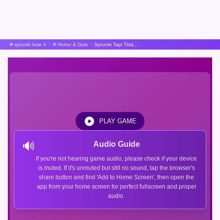
sprunki fase 4
Horror & Dark
Sprunki Tapi Tidak Menakutkan
PLAY GAME
🔊
Audio Guide
If you're not hearing game audio, please check if your device
is muted. If it's unmuted but still no sound, tap the browser's
share button and find 'Add to Home Screen', then open the
app from your home screen for perfect fullscreen and proper
audio.