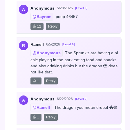
Anonymous
5/28/2026
[Level 0]
A
@Bayrem
 poop 46457
👍 12
Reply
Ramell
6/5/2026
[Level 0]
R
@Anonymous
 The Sprunkis are having a pi
cnic playing in the park eating food and snacks 
and also drinking drinks but the dragon 🐉 does 
not like that.
👍 1
Reply
Anonymous
6/22/2026
[Level 0]
A
@Ramell
 The dragon you mean drupel 🐲🟣
👍 1
Reply