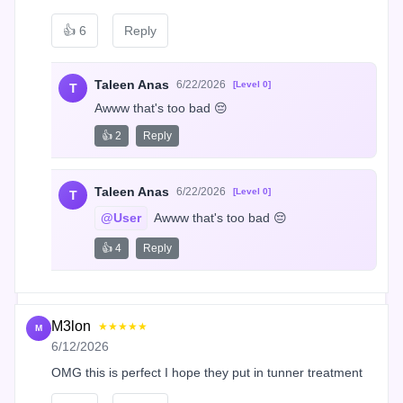
👍
6
Reply
Taleen Anas
6/22/2026
[Level 0]
T
Awww that's too bad 😔
👍 2
Reply
Taleen Anas
6/22/2026
[Level 0]
T
@User
 Awww that's too bad 😔
👍 4
Reply
M3lon
★★★★★
M
6/12/2026
OMG this is perfect I hope they put in tunner treatment