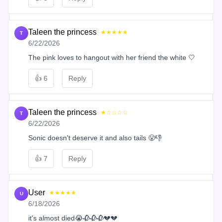
Taleen the princess
★★★★★
T
6/22/2026
The pink loves to hangout with her friend the white 🤍
👍
6
Reply
Taleen the princess
★☆☆☆☆
T
6/22/2026
Sonic doesn't deserve it and also tails 😤👎
👍
7
Reply
User
★★★★★
U
6/18/2026
it's almost died😭🥀🥀🥀💔💔