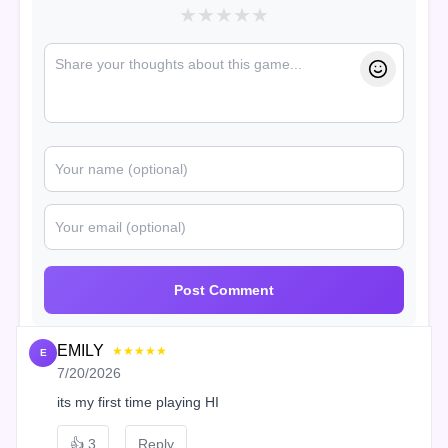
★
★
★
★
★
Post Comment
EMILY
★★★★★
E
7/20/2026
its my first time playing HI
👍
3
Reply