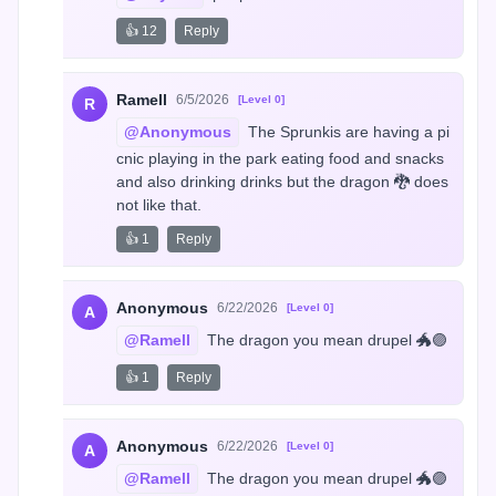
👍 12
Reply
Ramell
6/5/2026
[Level 0]
R
@Anonymous
 The Sprunkis are having a pi
cnic playing in the park eating food and snacks 
and also drinking drinks but the dragon 🐉 does 
not like that.
👍 1
Reply
Anonymous
6/22/2026
[Level 0]
A
@Ramell
 The dragon you mean drupel 🐲🟣
👍 1
Reply
Anonymous
6/22/2026
[Level 0]
A
@Ramell
 The dragon you mean drupel 🐲🟣