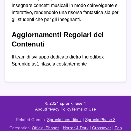
insegnare concetti musicali in modo coinvolgente e
interattivo, rendendolo una risorsa fantastica sia per
gli studenti che per gli insegnanti.
Aggiornamenti Regolari dei
Contenuti
Il team di sviluppo dedicato dietro Incredibox
Sprunkiplus1 rilascia costantemente
© 2024 sprunki fase 4
About
Privacy Policy
Terms of Use
Related Games:
Sprunki Incredibox
|
Sprunki Phase 3
Categories:
Official Phases
|
Horror & Dark
|
Crossover
|
Fan