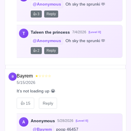
@Anonymous
 Oh sky the sprunki 🫶
👍 3
Reply
Taleen the princess
7/4/2026
[Level 0]
T
@Anonymous
 Oh sky the sprunki 🫶
👍 2
Reply
Bayrem
★☆☆☆☆
B
5/15/2026
It’s not loading up 😭
👍
15
Reply
Anonymous
5/28/2026
[Level 0]
A
@Bayrem
 poop 46457