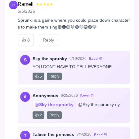
Ramell
★★★★★
R
6/5/2026
Sprunki is a game where you could place down character
s to make them sing🔴🟠🟡💚🟢🩵🔵🟣🩷
👍
8
Reply
Sky the sprunky
6/10/2026
[Level 0]
S
YOU DONT HAVE TO TELL EVERYONE
👍 5
Reply
Anonymous
6/25/2026
[Level 0]
A
@Sky the sprunky
 @Sky the sprunky oy
👍 2
Reply
Taleen the princess
7/4/2026
[Level 0]
T