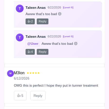
Taleen Anas
6/22/2026
[Level 0]
T
Awww that's too bad 😔
👍 2
Reply
Taleen Anas
6/22/2026
[Level 0]
T
@User
 Awww that's too bad 😔
👍 4
Reply
M3lon
★★★★★
M
6/12/2026
OMG this is perfect I hope they put in tunner treatment
👍
5
Reply