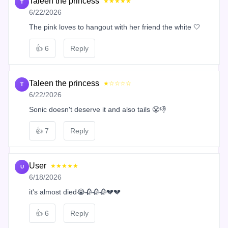
Taleen the princess
★★★★★
T
6/22/2026
The pink loves to hangout with her friend the white 🤍
👍
6
Reply
Taleen the princess
★☆☆☆☆
T
6/22/2026
Sonic doesn't deserve it and also tails 😤👎
👍
7
Reply
User
★★★★★
U
6/18/2026
it's almost died😭🥀🥀🥀💔💔
👍
6
Reply