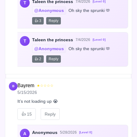
Taleen the princess
7/4/2026
[Level 0]
T
@Anonymous
 Oh sky the sprunki 🫶
👍 3
Reply
Taleen the princess
7/4/2026
[Level 0]
T
@Anonymous
 Oh sky the sprunki 🫶
👍 2
Reply
Bayrem
★☆☆☆☆
B
5/15/2026
It’s not loading up 😭
👍
15
Reply
Anonymous
5/28/2026
[Level 0]
A