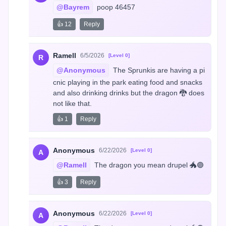
@Bayrem
 poop 46457
👍 12
Reply
Ramell
6/5/2026
[Level 0]
R
@Anonymous
 The Sprunkis are having a pi
cnic playing in the park eating food and snacks 
and also drinking drinks but the dragon 🐉 does 
not like that.
👍 1
Reply
Anonymous
6/22/2026
[Level 0]
A
@Ramell
 The dragon you mean drupel 🐲🟣
👍 3
Reply
Anonymous
6/22/2026
[Level 0]
A