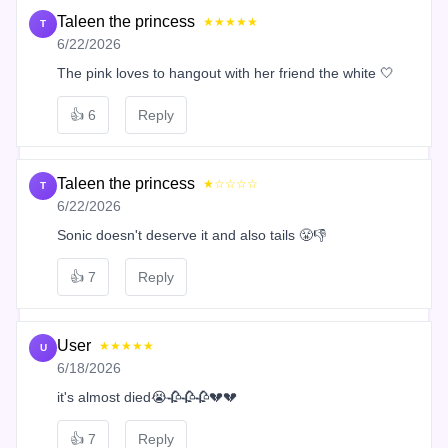
Taleen the princess
★★★★★
T
6/22/2026
The pink loves to hangout with her friend the white 🤍
👍
6
Reply
Taleen the princess
★☆☆☆☆
T
6/22/2026
Sonic doesn't deserve it and also tails 😤👎
👍
7
Reply
User
★★★★★
U
6/18/2026
it's almost died😭🥀🥀🥀💔💔
👍
7
Reply