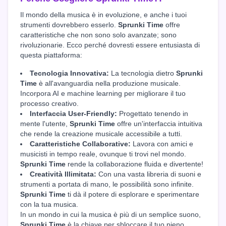
Il mondo della musica è in evoluzione, e anche i tuoi
strumenti dovrebbero esserlo.
Sprunki Time
offre
caratteristiche che non sono solo avanzate; sono
rivoluzionarie. Ecco perché dovresti essere entusiasta di
questa piattaforma:
Tecnologia Innovativa:
La tecnologia dietro
Sprunki
Time
è all'avanguardia nella produzione musicale.
Incorpora AI e machine learning per migliorare il tuo
processo creativo.
Interfaccia User-Friendly:
Progettato tenendo in
mente l'utente,
Sprunki Time
offre un'interfaccia intuitiva
che rende la creazione musicale accessibile a tutti.
Caratteristiche Collaborative:
Lavora con amici e
musicisti in tempo reale, ovunque ti trovi nel mondo.
Sprunki Time
rende la collaborazione fluida e divertente!
Creatività Illimitata:
Con una vasta libreria di suoni e
strumenti a portata di mano, le possibilità sono infinite.
Sprunki Time
ti dà il potere di esplorare e sperimentare
con la tua musica.
In un mondo in cui la musica è più di un semplice suono,
Sprunki Time
è la chiave per sbloccare il tuo pieno