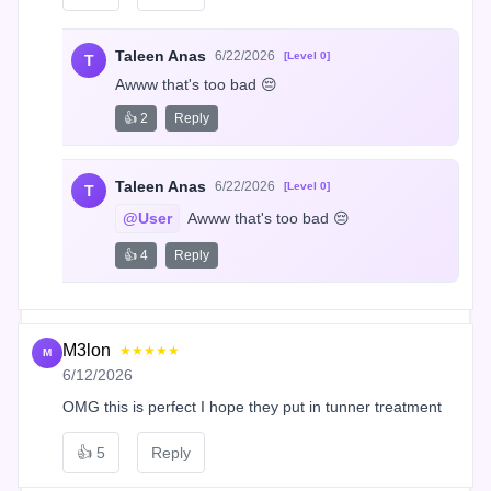
Taleen Anas
6/22/2026
[Level 0]
T
Awww that's too bad 😔
👍 2
Reply
Taleen Anas
6/22/2026
[Level 0]
T
@User
 Awww that's too bad 😔
👍 4
Reply
M3lon
★★★★★
M
6/12/2026
OMG this is perfect I hope they put in tunner treatment
👍
5
Reply