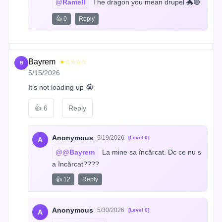
@Ramell
 The dragon you mean drupel 🐲🟣
👍 0
Reply
Bayrem
★☆☆☆☆
B
5/15/2026
It’s not loading up 😭
👍
6
Reply
Anonymous
5/19/2026
[Level 0]
A
@@Bayrem
 La mine sa încărcat. Dc ce nu s
a încărcat????
👍 12
Reply
Anonymous
5/30/2026
[Level 0]
A