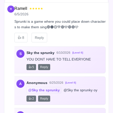
Ramell
★★★★★
R
6/5/2026
Sprunki is a game where you could place down character
s to make them sing🔴🟠🟡💚🟢🩵🔵🟣🩷
👍
8
Reply
Sky the sprunky
6/10/2026
[Level 0]
S
YOU DONT HAVE TO TELL EVERYONE
👍 5
Reply
Anonymous
6/25/2026
[Level 0]
A
@Sky the sprunky
 @Sky the sprunky oy
👍 2
Reply