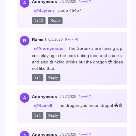
Anonymous
5/28/2026
[Level 0]
A
@Bayrem
 poop 46457
👍 12
Reply
Ramell
6/5/2026
[Level 0]
R
@Anonymous
 The Sprunkis are having a pi
cnic playing in the park eating food and snacks 
and also drinking drinks but the dragon 🐉 does 
not like that.
👍 1
Reply
Anonymous
6/22/2026
[Level 0]
A
@Ramell
 The dragon you mean drupel 🐲🟣
👍 1
Reply
Anonymous
6/22/2026
[Level 0]
A