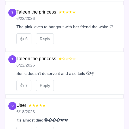
Taleen the princess
★★★★★
T
6/22/2026
The pink loves to hangout with her friend the white 🤍
👍
6
Reply
Taleen the princess
★☆☆☆☆
T
6/22/2026
Sonic doesn't deserve it and also tails 😤👎
👍
7
Reply
User
★★★★★
U
6/18/2026
it's almost died😭🥀🥀🥀💔💔