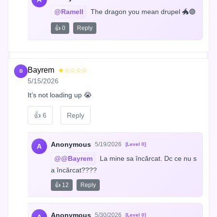
@Ramell
 The dragon you mean drupel 🐲🟣
👍 0
Reply
Bayrem
★☆☆☆☆
B
5/15/2026
It’s not loading up 😭
👍
6
Reply
Anonymous
5/19/2026
[Level 0]
A
@@Bayrem
 La mine sa încărcat. Dc ce nu s
a încărcat????
👍 12
Reply
Anonymous
5/30/2026
[Level 0]