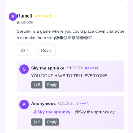
Ramell
★★★★★
R
6/5/2026
Sprunki is a game where you could place down character
s to make them sing🔴🟠🟡💚🟢🩵🔵🟣🩷
👍
7
Reply
Sky the sprunky
6/10/2026
[Level 0]
S
YOU DONT HAVE TO TELL EVERYONE
👍 5
Reply
Anonymous
6/25/2026
[Level 0]
A
@Sky the sprunky
 @Sky the sprunky oy
👍 2
Reply