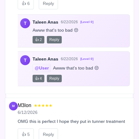
👍
6
Reply
Taleen Anas
6/22/2026
[Level 0]
T
Awww that's too bad 😔
👍 2
Reply
Taleen Anas
6/22/2026
[Level 0]
T
@User
 Awww that's too bad 😔
👍 4
Reply
M3lon
★★★★★
M
6/12/2026
OMG this is perfect I hope they put in tunner treatment
👍
5
Reply