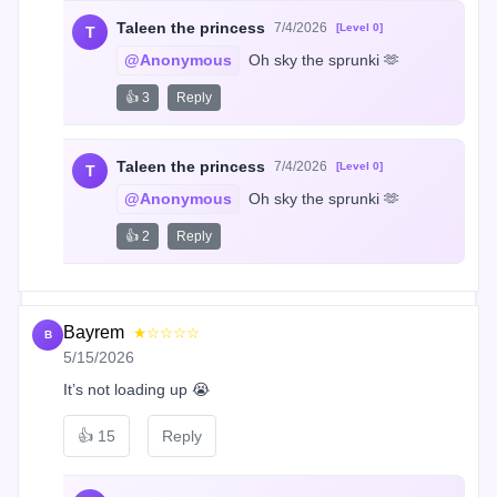
Taleen the princess
7/4/2026
[Level 0]
T
@Anonymous
 Oh sky the sprunki 🫶
👍 3
Reply
Taleen the princess
7/4/2026
[Level 0]
T
@Anonymous
 Oh sky the sprunki 🫶
👍 2
Reply
Bayrem
★☆☆☆☆
B
5/15/2026
It’s not loading up 😭
👍
15
Reply