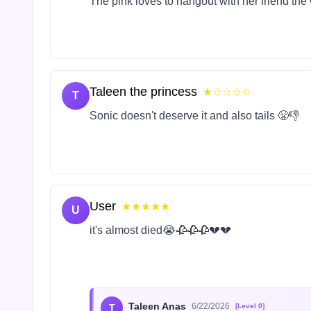
The pink loves to hangout with her friend the
Taleen the princess
★☆☆☆☆
T
Sonic doesn't deserve it and also tails 😤👎
User
★★★★★
U
it's almost died😭🥀🥀🥀💔💔
Taleen Anas
6/22/2026
T
[Level 0]