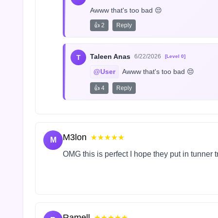
Awww that's too bad 😔
👍 2
Reply
Taleen Anas
6/22/2026
T
[Level 0]
@User
 Awww that's too bad 😔
👍 4
Reply
M3lon
★★★★★
M
OMG this is perfect I hope they put in tunner 
Ramell
★★★★★