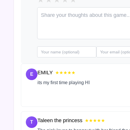
EMILY
★★★★★
E
its my first time playing HI
Taleen the princess
★★★★★
T