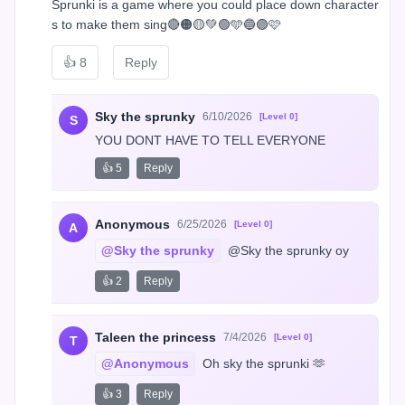
Sprunki is a game where you could place down character
s to make them sing🔴🟠🟡💚🟢🩵🔵🟣🩷
👍
8
Reply
Sky the sprunky
6/10/2026
[Level 0]
S
YOU DONT HAVE TO TELL EVERYONE
👍 5
Reply
Anonymous
6/25/2026
[Level 0]
A
@Sky the sprunky
 @Sky the sprunky oy
👍 2
Reply
Taleen the princess
7/4/2026
[Level 0]
T
@Anonymous
 Oh sky the sprunki 🫶
👍 3
Reply