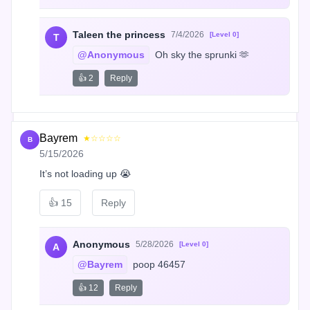
Taleen the princess
7/4/2026
[Level 0]
T
@Anonymous
 Oh sky the sprunki 🫶
👍 2
Reply
Bayrem
★☆☆☆☆
B
5/15/2026
It’s not loading up 😭
👍
15
Reply
Anonymous
5/28/2026
[Level 0]
A
@Bayrem
 poop 46457
👍 12
Reply