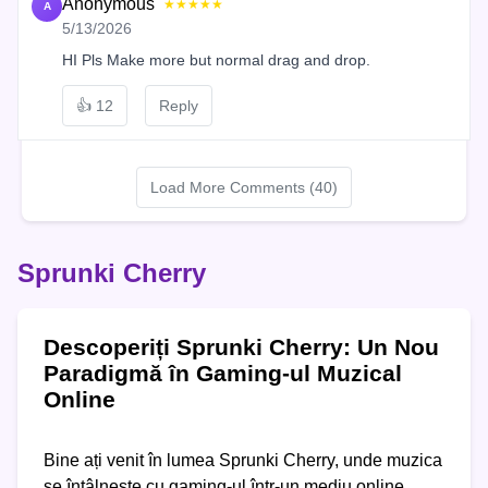
Anonymous
★★★★★
A
5/13/2026
HI Pls Make more but normal drag and drop.
👍
12
Reply
Load More Comments (40)
Sprunki Cherry
Descoperiți Sprunki Cherry: Un Nou
Paradigmă în Gaming-ul Muzical
Online
Bine ați venit în lumea Sprunki Cherry, unde muzica
se întâlnește cu gaming-ul într-un mediu online