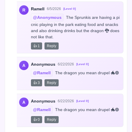
Ramell
6/5/2026
[Level 0]
R
@Anonymous
 The Sprunkis are having a pi
cnic playing in the park eating food and snacks 
and also drinking drinks but the dragon 🐉 does 
not like that.
👍 1
Reply
Anonymous
6/22/2026
[Level 0]
A
@Ramell
 The dragon you mean drupel 🐲🟣
👍 3
Reply
Anonymous
6/22/2026
[Level 0]
A
@Ramell
 The dragon you mean drupel 🐲🟣
👍 0
Reply