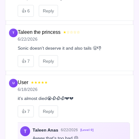
👍
6
Reply
Taleen the princess
★☆☆☆☆
T
6/22/2026
Sonic doesn't deserve it and also tails 😤👎
👍
7
Reply
User
★★★★★
U
6/18/2026
it's almost died😭🥀🥀🥀💔💔
👍
7
Reply
Taleen Anas
6/22/2026
[Level 0]
T
Awww that's too bad 😔