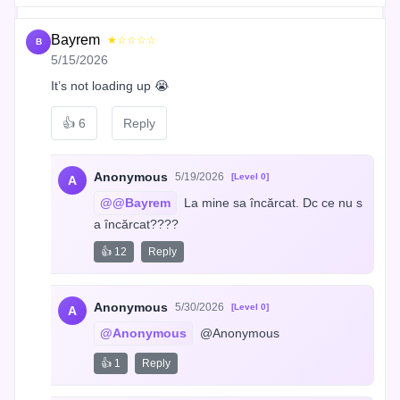
Bayrem
★☆☆☆☆
B
5/15/2026
It’s not loading up 😭
👍
6
Reply
Anonymous
5/19/2026
[Level 0]
A
@@Bayrem
 La mine sa încărcat. Dc ce nu s
a încărcat????
👍 12
Reply
Anonymous
5/30/2026
[Level 0]
A
@Anonymous
 @Anonymous
👍 1
Reply