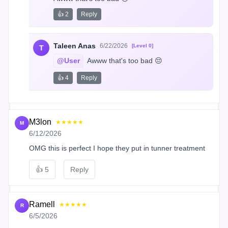
👍 2
Reply
Taleen Anas
6/22/2026
[Level 0]
T
@User
 Awww that's too bad 😔
👍 4
Reply
M3lon
★★★★★
M
6/12/2026
OMG this is perfect I hope they put in tunner treatment
👍
5
Reply
Ramell
★★★★★
R
6/5/2026