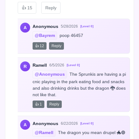
👍
15
Reply
Anonymous
5/28/2026
[Level 0]
A
@Bayrem
 poop 46457
👍 12
Reply
Ramell
6/5/2026
[Level 0]
R
@Anonymous
 The Sprunkis are having a pi
cnic playing in the park eating food and snacks 
and also drinking drinks but the dragon 🐉 does 
not like that.
👍 1
Reply
Anonymous
6/22/2026
[Level 0]
A
@Ramell
 The dragon you mean drupel 🐲🟣