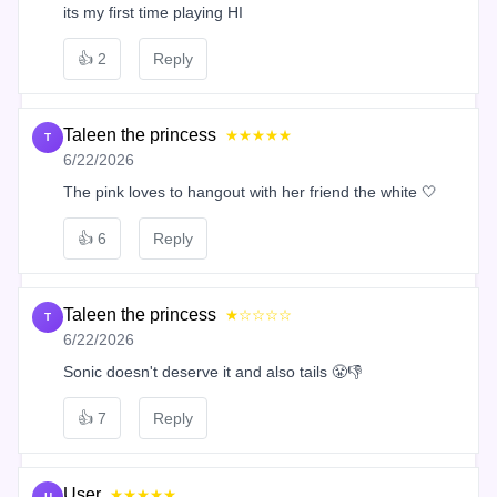
its my first time playing HI
👍
2
Reply
Taleen the princess
★★★★★
T
6/22/2026
The pink loves to hangout with her friend the white 🤍
👍
6
Reply
Taleen the princess
★☆☆☆☆
T
6/22/2026
Sonic doesn't deserve it and also tails 😤👎
👍
7
Reply
User
★★★★★
U