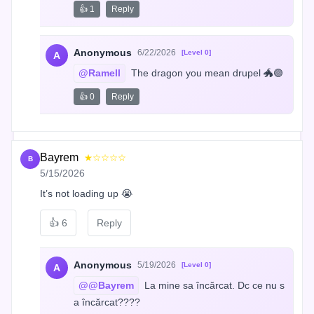
👍 1
Reply
Anonymous
6/22/2026
[Level 0]
A
@Ramell
 The dragon you mean drupel 🐲🟣
👍 0
Reply
Bayrem
★☆☆☆☆
B
5/15/2026
It’s not loading up 😭
👍
6
Reply
Anonymous
5/19/2026
[Level 0]
A
@@Bayrem
 La mine sa încărcat. Dc ce nu s
a încărcat????