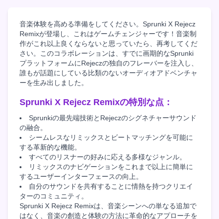
音楽体験を高める準備をしてください。Sprunki X Rejecz
Remixが登場し、これはゲームチェンジャーです！音楽制
作がこれ以上良くならないと思っていたら、再考してくだ
さい。このコラボレーションは、すでに画期的なSprunki
プラットフォームにRejeczの独自のフレーバーを注入し、
誰もが話題にしている比類のないオーディオアドベンチャ
ーを生み出しました。
Sprunki X Rejecz Remixの特別な点：
Sprunkiの最先端技術とRejeczのシグネチャーサウンド
の融合。
シームレスなリミックスとビートマッチングを可能に
する革新的な機能。
すべてのリスナーの好みに応える多様なジャンル。
リミックスのナビゲーションをこれまで以上に簡単に
するユーザーインターフェースの向上。
自分のサウンドを共有することに情熱を持つクリエイ
ターのコミュニティ。
Sprunki X Rejecz Remixは、音楽シーンへの単なる追加で
はなく、音楽の創造と体験の方法に革命的なアプローチを