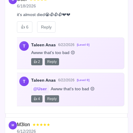
6/18/2026
it's almost died😭🥀🥀🥀💔💔
👍
6
Reply
Taleen Anas
6/22/2026
[Level 0]
T
Awww that's too bad 😔
👍 2
Reply
Taleen Anas
6/22/2026
[Level 0]
T
@User
 Awww that's too bad 😔
👍 4
Reply
M3lon
★★★★★
M
6/12/2026