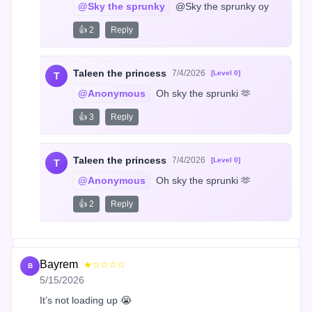
@Sky the sprunky
 @Sky the sprunky oy
👍 2
Reply
Taleen the princess
7/4/2026
[Level 0]
T
@Anonymous
 Oh sky the sprunki 🫶
👍 3
Reply
Taleen the princess
7/4/2026
[Level 0]
T
@Anonymous
 Oh sky the sprunki 🫶
👍 2
Reply
Bayrem
★☆☆☆☆
B
5/15/2026
It’s not loading up 😭