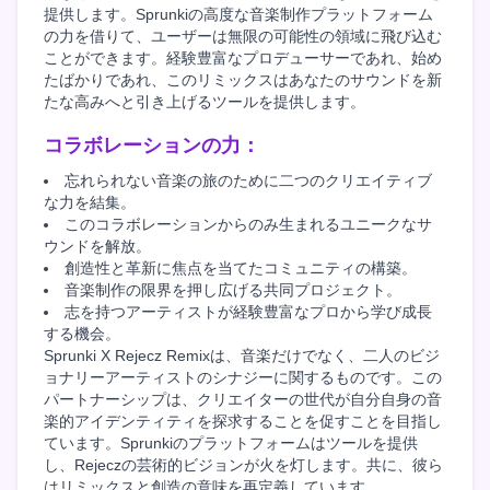
提供します。Sprunkiの高度な音楽制作プラットフォーム
の力を借りて、ユーザーは無限の可能性の領域に飛び込む
ことができます。経験豊富なプロデューサーであれ、始め
たばかりであれ、このリミックスはあなたのサウンドを新
たな高みへと引き上げるツールを提供します。
コラボレーションの力：
忘れられない音楽の旅のために二つのクリエイティブ
な力を結集。
このコラボレーションからのみ生まれるユニークなサ
ウンドを解放。
創造性と革新に焦点を当てたコミュニティの構築。
音楽制作の限界を押し広げる共同プロジェクト。
志を持つアーティストが経験豊富なプロから学び成長
する機会。
Sprunki X Rejecz Remixは、音楽だけでなく、二人のビジ
ョナリーアーティストのシナジーに関するものです。この
パートナーシップは、クリエイターの世代が自分自身の音
楽的アイデンティティを探求することを促すことを目指し
ています。Sprunkiのプラットフォームはツールを提供
し、Rejeczの芸術的ビジョンが火を灯します。共に、彼ら
はリミックスと創造の意味を再定義しています。