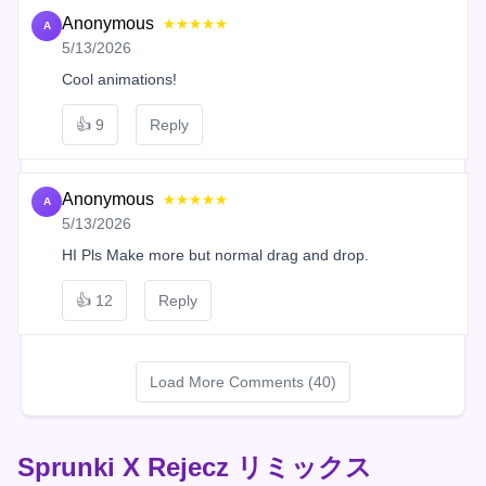
Anonymous
★★★★★
A
5/13/2026
Cool animations!
👍
9
Reply
Anonymous
★★★★★
A
5/13/2026
HI Pls Make more but normal drag and drop.
👍
12
Reply
Load More Comments (40)
Sprunki X Rejecz リミックス