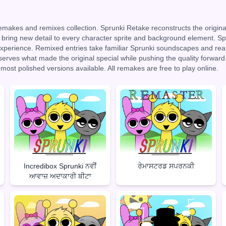
remakes and remixes collection. Sprunki Retake reconstructs the orig
bring new detail to every character sprite and background element. Spr
 experience. Remixed entries take familiar Sprunki soundscapes and rear
serves what made the original special while pushing the quality forward
 most polished versions available. All remakes are free to play online.
Incredibox Sprunki ਨਵੀਂ
ਰੇਮਾਸਟਰਡ ਸਪਰਨਕੀ
ਆਵਾਜ਼ ਅਦਾਕਾਰੀ ਬੀਟਾ