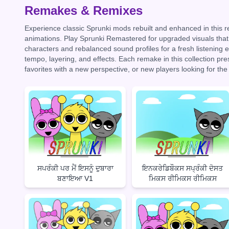
Remakes & Remixes
Experience classic Sprunki mods rebuilt and enhanced in this 
animations. Play Sprunki Remastered for upgraded visuals that 
characters and rebalanced sound profiles for a fresh listening
tempo, layering, and effects. Each remake in this collection pre
favorites with a new perspective, or new players looking for the
ਸਪਰੰਕੀ ਪਰ ਮੈਂ ਇਸਨੂੰ ਦੁਬਾਰਾ
ਇਨਕਰੇਡਿਬੌਕਸ ਸਪ੍ਰੰਕੀ ਦੋਸਤ
ਬਣਾਇਆ V1
ਮਿਕਸ ਰੀਮਿਕਸ ਰੀਮਿਕਸ