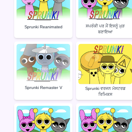
ਸਪਰੰਕੀ ਪਰ ਮੈਂ ਇਸਨੂੰ ਮੁੜ
Sprunki Reanimated
ਬਣਾਇਆ
Sprunki Remaster V
Sprunki ਵਰਜਨ ਮੋਸਟਰਡ
ਰਿਮਿਕਸ