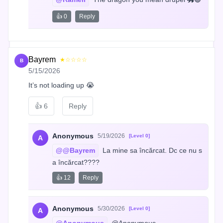
👍 0
Reply
Bayrem
★☆☆☆☆
B
5/15/2026
It’s not loading up 😭
👍
6
Reply
Anonymous
5/19/2026
[Level 0]
A
@@Bayrem
 La mine sa încărcat. Dc ce nu s
a încărcat????
👍 12
Reply
Anonymous
5/30/2026
[Level 0]
A