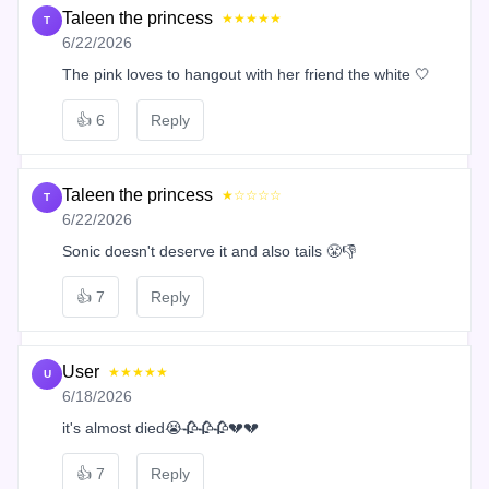
Taleen the princess
★★★★★
T
6/22/2026
The pink loves to hangout with her friend the white 🤍
👍
6
Reply
Taleen the princess
★☆☆☆☆
T
6/22/2026
Sonic doesn't deserve it and also tails 😤👎
👍
7
Reply
User
★★★★★
U
6/18/2026
it's almost died😭🥀🥀🥀💔💔
👍
7
Reply