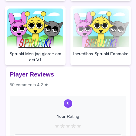
Sprunki Men jag gjorde om
Incredibox Sprunki Fanmake
det V1
Player Reviews
50 comments
4.2 ★
U
Your Rating
★
★
★
★
★