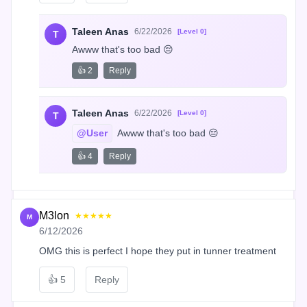
Taleen Anas
6/22/2026
[Level 0]
T
Awww that's too bad 😔
👍 2
Reply
Taleen Anas
6/22/2026
[Level 0]
T
@User
 Awww that's too bad 😔
👍 4
Reply
M3lon
★★★★★
M
6/12/2026
OMG this is perfect I hope they put in tunner treatment
👍
5
Reply