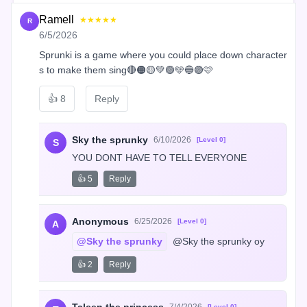
Ramell
★★★★★
R
6/5/2026
Sprunki is a game where you could place down character
s to make them sing🔴🟠🟡💚🟢🩵🔵🟣🩷
👍
8
Reply
Sky the sprunky
6/10/2026
[Level 0]
S
YOU DONT HAVE TO TELL EVERYONE
👍 5
Reply
Anonymous
6/25/2026
[Level 0]
A
@Sky the sprunky
 @Sky the sprunky oy
👍 2
Reply
[Level 0]