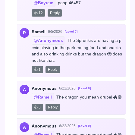
@Bayrem
 poop 46457
👍 12
Reply
Ramell
6/5/2026
[Level 0]
R
@Anonymous
 The Sprunkis are having a pi
cnic playing in the park eating food and snacks 
and also drinking drinks but the dragon 🐉 does 
not like that.
👍 1
Reply
Anonymous
6/22/2026
[Level 0]
A
@Ramell
 The dragon you mean drupel 🐲🟣
👍 3
Reply
Anonymous
6/22/2026
[Level 0]
A
@Ramell
 The dragon you mean drupel 🐲🟣