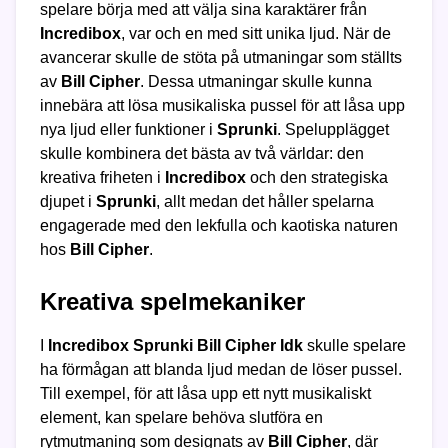
spelare börja med att välja sina karaktärer från
Incredibox
, var och en med sitt unika ljud. När de
avancerar skulle de stöta på utmaningar som ställts
av
Bill Cipher
. Dessa utmaningar skulle kunna
innebära att lösa musikaliska pussel för att låsa upp
nya ljud eller funktioner i
Sprunki
. Spelupplägget
skulle kombinera det bästa av två världar: den
kreativa friheten i
Incredibox
och den strategiska
djupet i
Sprunki
, allt medan det håller spelarna
engagerade med den lekfulla och kaotiska naturen
hos
Bill Cipher
.
Kreativa spelmekaniker
I
Incredibox Sprunki Bill Cipher Idk
skulle spelare
ha förmågan att blanda ljud medan de löser pussel.
Till exempel, för att låsa upp ett nytt musikaliskt
element, kan spelare behöva slutföra en
rytmutmaning som designats av
Bill Cipher
, där