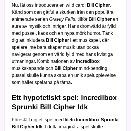
Nu, låt oss introducera en wild card:
Bill Cipher
.
Känd som den gåtfulla skurken från den populära
animerade serien
Gravity Falls
, tillför
Bill Cipher
en
aura av mystik och intriger. Hans drömvärld är fylld
med pussel, kaos och en nypa mörk humor. Tänk
dig att inkludera
Bill Cipher
i ett musikspel, där
spelare inte bara skapar musik utan också
navigerar genom en värld fylld med hans kvistiga
utmaningar. Kombinationen av
Incredibox
musikskapande och
Bill Cipher
mind-bending
pussel skulle kunna skapa en unik spelupplevelse
som håller spelarna på tårna.
Ett hypotetiskt spel: Incredibox
Sprunki Bill Cipher Idk
Föreställ dig ett spel med titeln
Incredibox Sprunki
Bill Cipher Idk
. I detta imaginära spel skulle