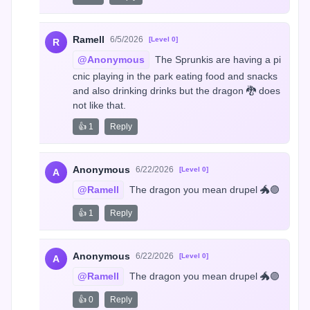
Ramell
6/5/2026
[Level 0]
R
@Anonymous
 The Sprunkis are having a pi
cnic playing in the park eating food and snacks 
and also drinking drinks but the dragon 🐉 does 
not like that.
👍 1
Reply
Anonymous
6/22/2026
[Level 0]
A
@Ramell
 The dragon you mean drupel 🐲🟣
👍 1
Reply
Anonymous
6/22/2026
[Level 0]
A
@Ramell
 The dragon you mean drupel 🐲🟣
👍 0
Reply