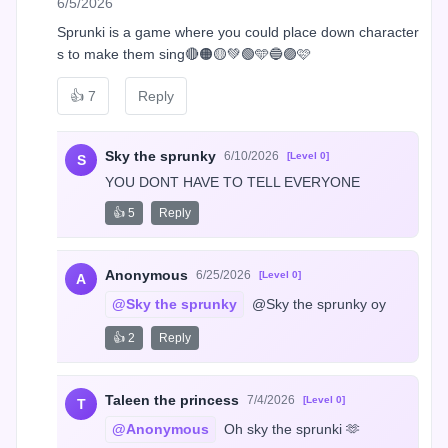
6/5/2026
Sprunki is a game where you could place down character
s to make them sing🔴🟠🟡💚🟢🩵🔵🟣🩷
👍
7
Reply
Sky the sprunky
6/10/2026
[Level 0]
S
YOU DONT HAVE TO TELL EVERYONE
👍 5
Reply
Anonymous
6/25/2026
[Level 0]
A
@Sky the sprunky
 @Sky the sprunky oy
👍 2
Reply
Taleen the princess
7/4/2026
[Level 0]
T
@Anonymous
 Oh sky the sprunki 🫶