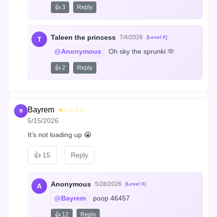
👍 3
Reply
Taleen the princess
7/4/2026
[Level 0]
T
@Anonymous
 Oh sky the sprunki 🫶
👍 2
Reply
Bayrem
★☆☆☆☆
B
5/15/2026
It’s not loading up 😭
👍
15
Reply
Anonymous
5/28/2026
[Level 0]
A
@Bayrem
 poop 46457
👍 12
Reply