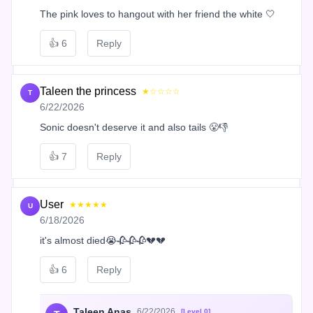
The pink loves to hangout with her friend the white 🤍
👍
6
Reply
Taleen the princess
★☆☆☆☆
T
6/22/2026
Sonic doesn't deserve it and also tails 😤👎
👍
7
Reply
User
★★★★★
U
6/18/2026
it's almost died😭🥀🥀🥀💔💔
👍
6
Reply
Taleen Anas
6/22/2026
[Level 0]