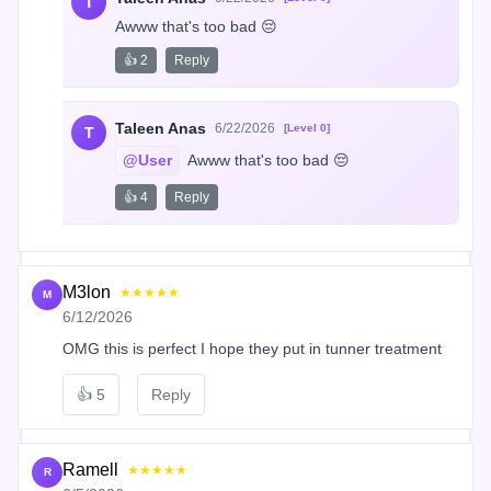
T
Awww that's too bad 😔
👍 2
Reply
Taleen Anas
6/22/2026
[Level 0]
T
@User
 Awww that's too bad 😔
👍 4
Reply
M3lon
★★★★★
M
6/12/2026
OMG this is perfect I hope they put in tunner treatment
👍
5
Reply
Ramell
★★★★★
R