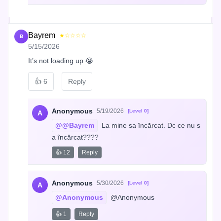
Bayrem
★☆☆☆☆
B
5/15/2026
It’s not loading up 😭
👍
6
Reply
Anonymous
5/19/2026
[Level 0]
A
@@Bayrem
 La mine sa încărcat. Dc ce nu s
a încărcat????
👍 12
Reply
Anonymous
5/30/2026
[Level 0]
A
@Anonymous
 @Anonymous
👍 1
Reply