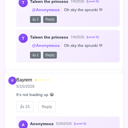
Taleen the princess
7/4/2026
[Level 0]
T
@Anonymous
 Oh sky the sprunki 🫶
👍 3
Reply
Taleen the princess
7/4/2026
[Level 0]
T
@Anonymous
 Oh sky the sprunki 🫶
👍 2
Reply
Bayrem
★☆☆☆☆
B
5/15/2026
It’s not loading up 😭
👍
15
Reply
Anonymous
5/28/2026
[Level 0]
A