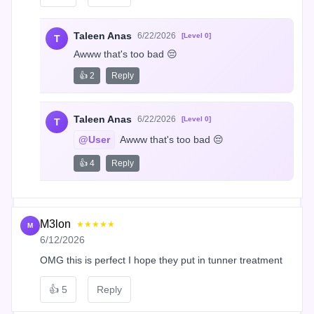
Taleen Anas
6/22/2026
[Level 0]
T
Awww that's too bad 😔
👍 2
Reply
Taleen Anas
6/22/2026
[Level 0]
T
@User
 Awww that's too bad 😔
👍 4
Reply
M3lon
★★★★★
M
6/12/2026
OMG this is perfect I hope they put in tunner treatment
👍
5
Reply