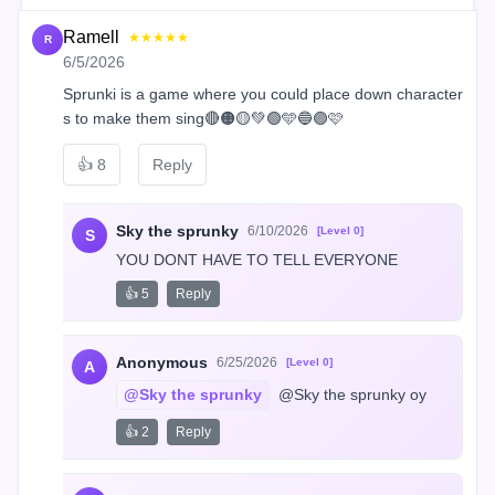
Ramell
★★★★★
R
6/5/2026
Sprunki is a game where you could place down character
s to make them sing🔴🟠🟡💚🟢🩵🔵🟣🩷
👍
8
Reply
Sky the sprunky
6/10/2026
[Level 0]
S
YOU DONT HAVE TO TELL EVERYONE
👍 5
Reply
Anonymous
6/25/2026
[Level 0]
A
@Sky the sprunky
 @Sky the sprunky oy
👍 2
Reply