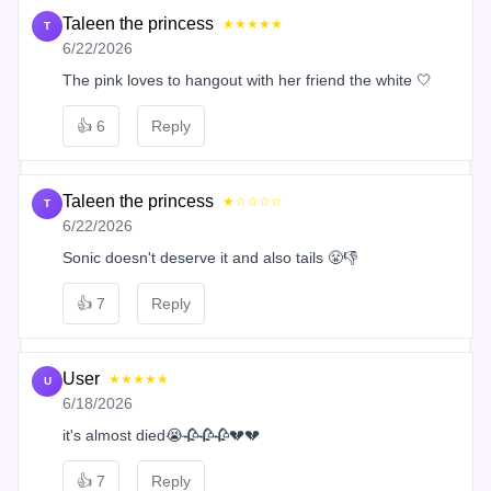
Taleen the princess
★★★★★
T
6/22/2026
The pink loves to hangout with her friend the white 🤍
👍
6
Reply
Taleen the princess
★☆☆☆☆
T
6/22/2026
Sonic doesn't deserve it and also tails 😤👎
👍
7
Reply
User
★★★★★
U
6/18/2026
it's almost died😭🥀🥀🥀💔💔
👍
7
Reply