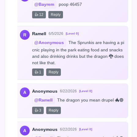
@Bayrem
 poop 46457
👍 12
Reply
Ramell
6/5/2026
[Level 0]
R
@Anonymous
 The Sprunkis are having a pi
cnic playing in the park eating food and snacks 
and also drinking drinks but the dragon 🐉 does 
not like that.
👍 1
Reply
Anonymous
6/22/2026
[Level 0]
A
@Ramell
 The dragon you mean drupel 🐲🟣
👍 3
Reply
Anonymous
6/22/2026
[Level 0]
A