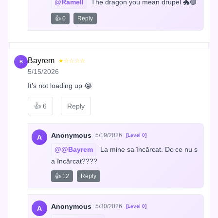
@Ramell
 The dragon you mean drupel 🐲🟣
👍 0
Reply
Bayrem
★☆☆☆☆
B
5/15/2026
It’s not loading up 😭
👍
6
Reply
Anonymous
5/19/2026
[Level 0]
A
@@Bayrem
 La mine sa încărcat. Dc ce nu s
a încărcat????
👍 12
Reply
Anonymous
5/30/2026
[Level 0]
A