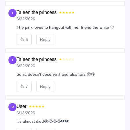
Taleen the princess
★★★★★
T
6/22/2026
The pink loves to hangout with her friend the white 🤍
👍
6
Reply
Taleen the princess
★☆☆☆☆
T
6/22/2026
Sonic doesn't deserve it and also tails 😤👎
👍
7
Reply
User
★★★★★
U
6/18/2026
it's almost died😭🥀🥀🥀💔💔