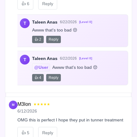
👍
6
Reply
Taleen Anas
6/22/2026
[Level 0]
T
Awww that's too bad 😔
👍 2
Reply
Taleen Anas
6/22/2026
[Level 0]
T
@User
 Awww that's too bad 😔
👍 4
Reply
M3lon
★★★★★
M
6/12/2026
OMG this is perfect I hope they put in tunner treatment
👍
5
Reply