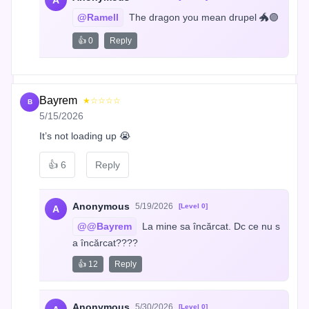
A
@Ramell
 The dragon you mean drupel 🐲🟣
👍 0
Reply
Bayrem
★☆☆☆☆
B
5/15/2026
It’s not loading up 😭
👍
6
Reply
Anonymous
5/19/2026
[Level 0]
A
@@Bayrem
 La mine sa încărcat. Dc ce nu s
a încărcat????
👍 12
Reply
Anonymous
5/30/2026
[Level 0]