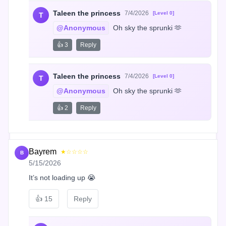
Taleen the princess
7/4/2026
[Level 0]
T
@Anonymous
 Oh sky the sprunki 🫶
👍 3
Reply
Taleen the princess
7/4/2026
[Level 0]
T
@Anonymous
 Oh sky the sprunki 🫶
👍 2
Reply
Bayrem
★☆☆☆☆
B
5/15/2026
It’s not loading up 😭
👍
15
Reply