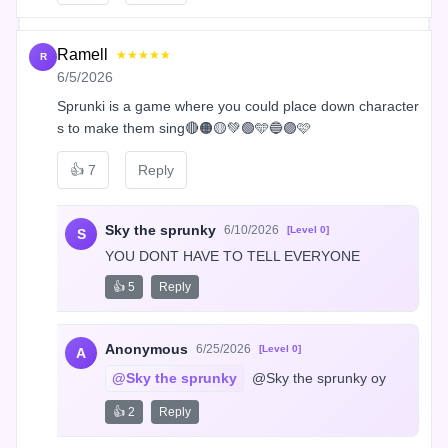
Ramell
★★★★★
R
6/5/2026
Sprunki is a game where you could place down character
s to make them sing🔴🟠🟡💚🟢🩵🔵🟣🩷
👍
7
Reply
Sky the sprunky
6/10/2026
[Level 0]
S
YOU DONT HAVE TO TELL EVERYONE
👍 5
Reply
Anonymous
6/25/2026
[Level 0]
A
@Sky the sprunky
 @Sky the sprunky oy
👍 2
Reply