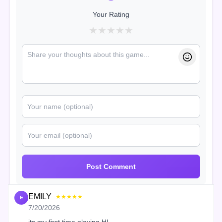
Your Rating
★
★
★
★
★
Post Comment
EMILY
★★★★★
E
7/20/2026
its my first time playing HI