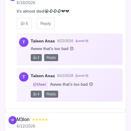
6/18/2026
it's almost died😭🥀🥀🥀💔💔
👍
6
Reply
Taleen Anas
6/22/2026
[Level 0]
T
Awww that's too bad 😔
👍 2
Reply
Taleen Anas
6/22/2026
[Level 0]
T
@User
 Awww that's too bad 😔
👍 4
Reply
M3lon
★★★★★
M
6/12/2026