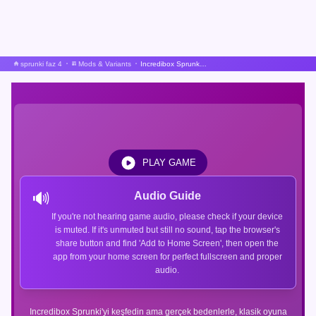
sprunki faz 4
Mods & Variants
Incredibox Sprunki Ama Gerçek Vücutlarla
PLAY GAME
🔊
Audio Guide
If you're not hearing game audio, please check if your device
is muted. If it's unmuted but still no sound, tap the browser's
share button and find 'Add to Home Screen', then open the
app from your home screen for perfect fullscreen and proper
audio.
Incredibox Sprunki'yi keşfedin ama gerçek bedenlerle, klasik oyuna