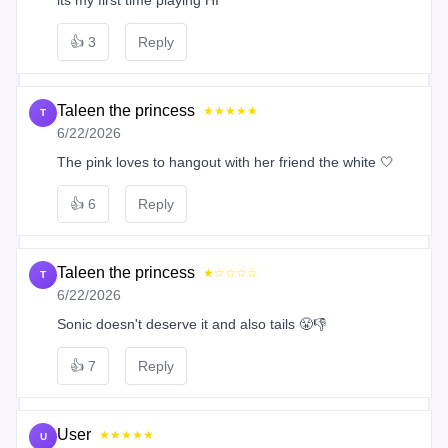
👍
3
Reply
Taleen the princess
★★★★★
T
6/22/2026
The pink loves to hangout with her friend the white 🤍
👍
6
Reply
Taleen the princess
★☆☆☆☆
T
6/22/2026
Sonic doesn't deserve it and also tails 😤👎
👍
7
Reply
User
★★★★★
U