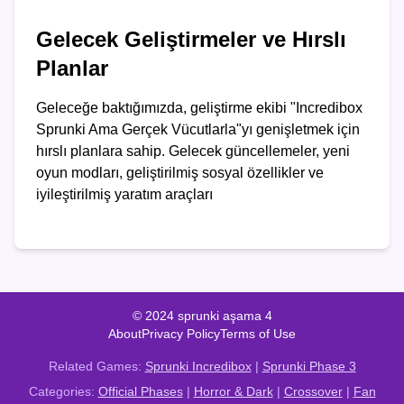
Gelecek Geliştirmeler ve Hırslı
Planlar
Geleceğe baktığımızda, geliştirme ekibi "Incredibox
Sprunki Ama Gerçek Vücutlarla"yı genişletmek için
hırslı planlara sahip. Gelecek güncellemeler, yeni
oyun modları, geliştirilmiş sosyal özellikler ve
iyileştirilmiş yaratım araçları
© 2024 sprunki aşama 4
About
Privacy Policy
Terms of Use
Related Games:
Sprunki Incredibox
|
Sprunki Phase 3
Categories:
Official Phases
|
Horror & Dark
|
Crossover
|
Fan