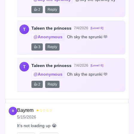
👍 2
Reply
Taleen the princess
7/4/2026
[Level 0]
T
@Anonymous
 Oh sky the sprunki 🫶
👍 3
Reply
Taleen the princess
7/4/2026
[Level 0]
T
@Anonymous
 Oh sky the sprunki 🫶
👍 2
Reply
Bayrem
★☆☆☆☆
B
5/15/2026
It’s not loading up 😭