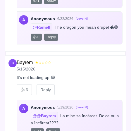
👍 1
Reply
Anonymous
6/22/2026
[Level 0]
A
@Ramell
 The dragon you mean drupel 🐲🟣
👍 0
Reply
Bayrem
★☆☆☆☆
B
5/15/2026
It’s not loading up 😭
👍
6
Reply
Anonymous
5/19/2026
[Level 0]
A
@@Bayrem
 La mine sa încărcat. Dc ce nu s
a încărcat????