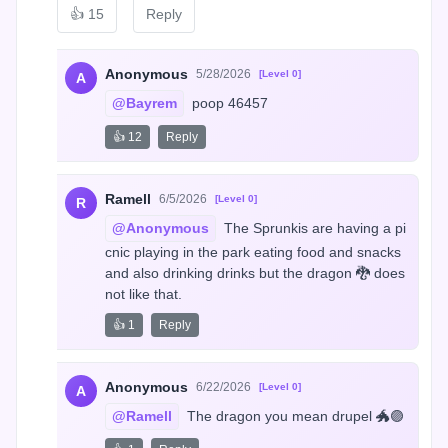
👍
15
Reply
Anonymous
5/28/2026
[Level 0]
A
@Bayrem
 poop 46457
👍 12
Reply
Ramell
6/5/2026
[Level 0]
R
@Anonymous
 The Sprunkis are having a pi
cnic playing in the park eating food and snacks 
and also drinking drinks but the dragon 🐉 does 
not like that.
👍 1
Reply
Anonymous
6/22/2026
[Level 0]
A
@Ramell
 The dragon you mean drupel 🐲🟣