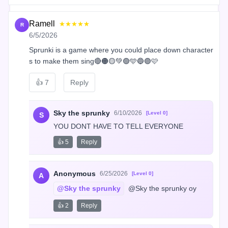
Ramell
★★★★★
R
6/5/2026
Sprunki is a game where you could place down character
s to make them sing🔴🟠🟡💚🟢🩵🔵🟣🩷
👍
7
Reply
Sky the sprunky
6/10/2026
[Level 0]
S
YOU DONT HAVE TO TELL EVERYONE
👍 5
Reply
Anonymous
6/25/2026
[Level 0]
A
@Sky the sprunky
 @Sky the sprunky oy
👍 2
Reply