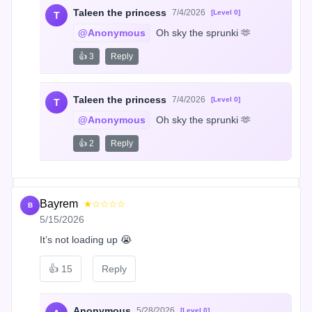
Taleen the princess
7/4/2026
[Level 0]
T
@Anonymous
 Oh sky the sprunki 🫶
👍 3
Reply
Taleen the princess
7/4/2026
[Level 0]
T
@Anonymous
 Oh sky the sprunki 🫶
👍 2
Reply
Bayrem
★☆☆☆☆
B
5/15/2026
It’s not loading up 😭
👍
15
Reply
Anonymous
5/28/2026
[Level 0]