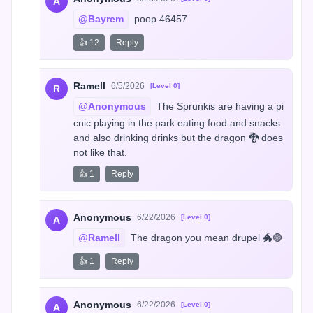
A
@Bayrem
 poop 46457
👍 12
Reply
Ramell
6/5/2026
[Level 0]
R
@Anonymous
 The Sprunkis are having a pi
cnic playing in the park eating food and snacks 
and also drinking drinks but the dragon 🐉 does 
not like that.
👍 1
Reply
Anonymous
6/22/2026
[Level 0]
A
@Ramell
 The dragon you mean drupel 🐲🟣
👍 1
Reply
Anonymous
6/22/2026
[Level 0]
A