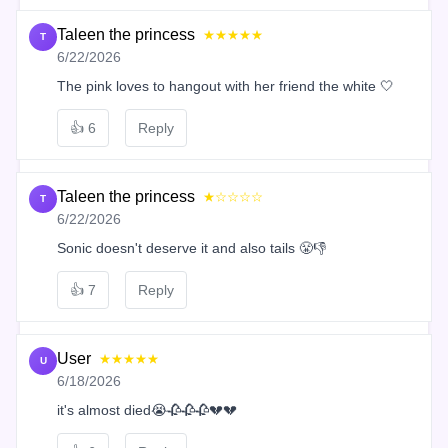
Taleen the princess
★★★★★
T
6/22/2026
The pink loves to hangout with her friend the white 🤍
👍
6
Reply
Taleen the princess
★☆☆☆☆
T
6/22/2026
Sonic doesn't deserve it and also tails 😤👎
👍
7
Reply
User
★★★★★
U
6/18/2026
it's almost died😭🥀🥀🥀💔💔