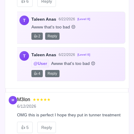
👍
6
Reply
Taleen Anas
6/22/2026
[Level 0]
T
Awww that's too bad 😔
👍 2
Reply
Taleen Anas
6/22/2026
[Level 0]
T
@User
 Awww that's too bad 😔
👍 4
Reply
M3lon
★★★★★
M
6/12/2026
OMG this is perfect I hope they put in tunner treatment
👍
5
Reply