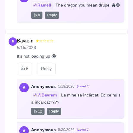
@Ramell
 The dragon you mean drupel 🐲🟣
👍 0
Reply
Bayrem
★☆☆☆☆
B
5/15/2026
It’s not loading up 😭
👍
6
Reply
Anonymous
5/19/2026
[Level 0]
A
@@Bayrem
 La mine sa încărcat. Dc ce nu s
a încărcat????
👍 12
Reply
Anonymous
5/30/2026
[Level 0]
A