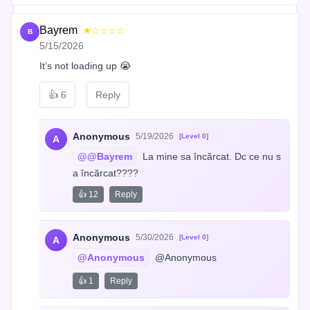
Bayrem
★☆☆☆☆
B
5/15/2026
It’s not loading up 😭
👍
6
Reply
Anonymous
5/19/2026
[Level 0]
A
@@Bayrem
 La mine sa încărcat. Dc ce nu s
a încărcat????
👍 12
Reply
Anonymous
5/30/2026
[Level 0]
A
@Anonymous
 @Anonymous
👍 1
Reply