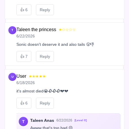
👍
6
Reply
Taleen the princess
★☆☆☆☆
T
6/22/2026
Sonic doesn't deserve it and also tails 😤👎
👍
7
Reply
User
★★★★★
U
6/18/2026
it's almost died😭🥀🥀🥀💔💔
👍
6
Reply
Taleen Anas
6/22/2026
[Level 0]
T
Awww that's too bad 😔