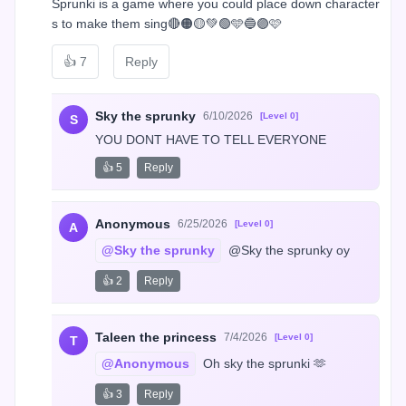
Sprunki is a game where you could place down character
s to make them sing🔴🟠🟡💚🟢🩵🔵🟣🩷
👍
7
Reply
Sky the sprunky
6/10/2026
[Level 0]
S
YOU DONT HAVE TO TELL EVERYONE
👍 5
Reply
Anonymous
6/25/2026
[Level 0]
A
@Sky the sprunky
 @Sky the sprunky oy
👍 2
Reply
Taleen the princess
7/4/2026
[Level 0]
T
@Anonymous
 Oh sky the sprunki 🫶
👍 3
Reply