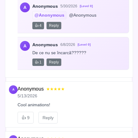
Anonymous
5/30/2026
[Level 0]
A
@Anonymous
 @Anonymous
👍 4
Reply
Anonymous
6/8/2026
[Level 0]
A
De ce nu se încarcă??????
👍 1
Reply
Anonymous
★★★★★
A
5/13/2026
Cool animations!
👍
9
Reply