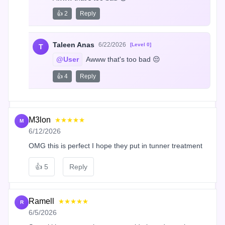
👍 2
Reply
Taleen Anas
6/22/2026
[Level 0]
T
@User
 Awww that's too bad 😔
👍 4
Reply
M3lon
★★★★★
M
6/12/2026
OMG this is perfect I hope they put in tunner treatment
👍
5
Reply
Ramell
★★★★★
R
6/5/2026