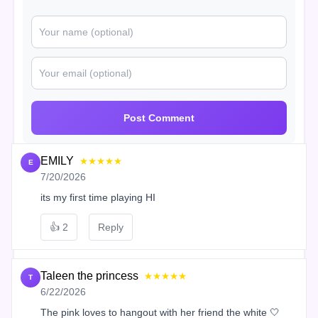
Post Comment
EMILY
★★★★★
E
7/20/2026
its my first time playing HI
👍
2
Reply
Taleen the princess
★★★★★
T
6/22/2026
The pink loves to hangout with her friend the white 🤍