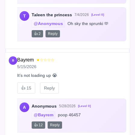
Taleen the princess
7/4/2026
[Level 0]
T
@Anonymous
 Oh sky the sprunki 🫶
👍 2
Reply
Bayrem
★☆☆☆☆
B
5/15/2026
It’s not loading up 😭
👍
15
Reply
Anonymous
5/28/2026
[Level 0]
A
@Bayrem
 poop 46457
👍 12
Reply