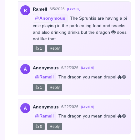
Ramell
6/5/2026
[Level 0]
R
@Anonymous
 The Sprunkis are having a pi
cnic playing in the park eating food and snacks 
and also drinking drinks but the dragon 🐉 does 
not like that.
👍 1
Reply
Anonymous
6/22/2026
[Level 0]
A
@Ramell
 The dragon you mean drupel 🐲🟣
👍 1
Reply
Anonymous
6/22/2026
[Level 0]
A
@Ramell
 The dragon you mean drupel 🐲🟣
👍 0
Reply