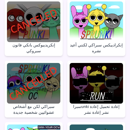
إنكراديبكس سبراكي لكنني أعيد
إنكريديبوكس بانكي فانون
نشره
سبروكي
سبراunki إعادة تحميل إعادة
سبراكي لكن مع أشخاص
نشر إعادة نشر
عشوائيين شخصية جديدة