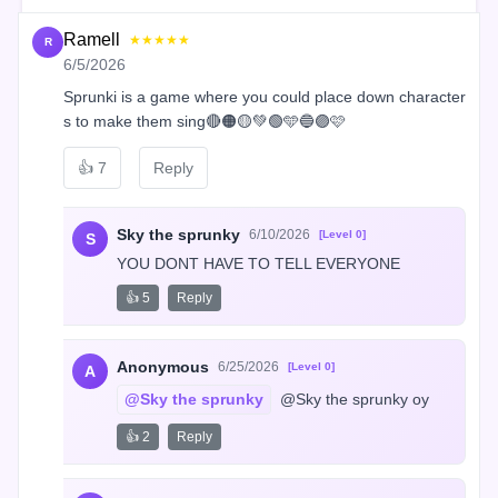
Ramell
★★★★★
R
6/5/2026
Sprunki is a game where you could place down character
s to make them sing🔴🟠🟡💚🟢🩵🔵🟣🩷
👍
7
Reply
Sky the sprunky
6/10/2026
[Level 0]
S
YOU DONT HAVE TO TELL EVERYONE
👍 5
Reply
Anonymous
6/25/2026
[Level 0]
A
@Sky the sprunky
 @Sky the sprunky oy
👍 2
Reply