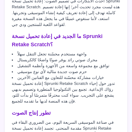
أحدث الابتكارات في تصميم الصوت: إعادة تحميل نسخة Sprunki
Retake Scratch. هذه ليست مجرد تحديث آخر؛ إنها إعادة تصميم
كاملة تهدف إلى إعادة تعريف كيفية إنشاء الموسيقى وتجربتها.
استعد، لأننا سنغوص عميقًا في ما يجعل هذه النسخة مغيرة
لقواعد اللعبة للمنتجين ودي جي.
ما الجديد في إعادة تحميل نسخة Sprunki
Retake Scratch؟
واجهة مستخدم محسّنة تجعل التنقل سهلاً
محرك صوتي رائد يوفر صوتًا واضحًا كالكريستال
توافق مع مجموعة واسعة من الأجهزة وأنظمة التشغيل
حزم صوت جديدة مثالية لأي نوع موسيقي
خيارات مشاركة محسّنة للتعاون مع الفنانين الآخرين
إعادة تحميل نسخة Sprunki Retake Scratch تدور حول إحياء
رؤاك الإبداعية. تجمع بين التكنولوجيا المتطورة وتصميم بديهي
يشجع على التجريب. سواء كنت محترفًا متمرسًا أو بدأت للتو،
فإن هذه المنصة لديها ما تقدمه للجميع.
تطور إنتاج الصوت
في صناعة الموسيقى السريعة اليوم، من الضروري البقاء في
مقدمة المنحنى. تجسد إعادة تحميل نسخة Sprunki Retake