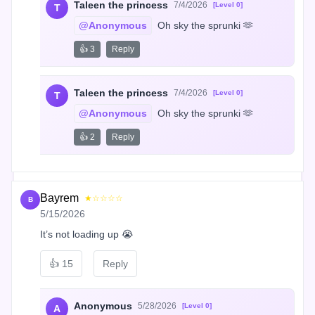
Taleen the princess
7/4/2026
[Level 0]
T
@Anonymous
 Oh sky the sprunki 🫶
👍 3
Reply
Taleen the princess
7/4/2026
[Level 0]
T
@Anonymous
 Oh sky the sprunki 🫶
👍 2
Reply
Bayrem
★☆☆☆☆
B
5/15/2026
It’s not loading up 😭
👍
15
Reply
Anonymous
5/28/2026
[Level 0]
A