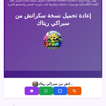
اكتشف نسخة إعادة تحميل لعبة Sprunki Retake Scratch، وهي رؤية جديدة
للعبة الكلاسيكية مع ميزات محسّنة وطريقة لعب مثيرة. انغمس واستمتع بالمرح!
إعادة تحميل نسخة سكراتش من
سبراكي ريتاك
إعادة تحميل نسخة سكراتش من سبراكي ريتاك