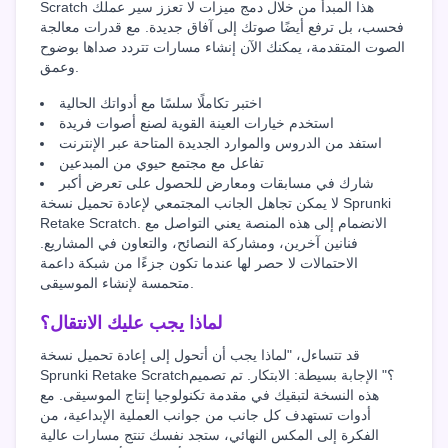
Scratch هذا المبدأ من خلال دمج ميزات لا تعزز سير عملك
فحسب، بل ترفع أيضًا صوتك إلى آفاق جديدة. مع قدرات معالجة
الصوت المتقدمة، يمكنك الآن إنشاء مسارات تتردد صداها بوضوح
وعمق.
اختبر تكاملًا سلسًا مع أدواتك الحالية
استخدم خيارات العينة القوية لصنع أصوات فريدة
استفد من الدروس والموارد الجديدة المتاحة عبر الإنترنت
تفاعل مع مجتمع حيوي من المبدعين
شارك في مسابقات ومعارض للحصول على تعرض أكبر
لا يمكن تجاهل الجانب المجتمعي لإعادة تحميل نسخة Sprunki
Retake Scratch. الانضمام إلى هذه المنصة يعني التواصل مع
فنانين آخرين، ومشاركة النصائح، والتعاون في المشاريع.
الاحتمالات لا حصر لها عندما تكون جزءًا من شبكة داعمة
متحمسة لإنشاء الموسيقى.
لماذا يجب عليك الانتقال؟
قد تتساءل، "لماذا يجب أن أتحول إلى إعادة تحميل نسخة
Sprunki Retake Scratch؟" الإجابة بسيطة: الابتكار. تم تصميم
هذه النسخة لتبقيك في مقدمة تكنولوجيا إنتاج الموسيقى. مع
أدوات تستهدف كل جانب من جوانب العملية الإبداعية، من
الفكرة إلى المكس النهائي، ستجد نفسك تنتج مسارات عالية