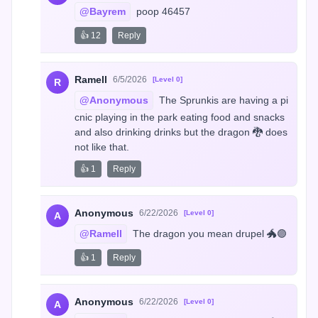
@Bayrem
 poop 46457
👍 12
Reply
Ramell
6/5/2026
[Level 0]
R
@Anonymous
 The Sprunkis are having a pi
cnic playing in the park eating food and snacks 
and also drinking drinks but the dragon 🐉 does 
not like that.
👍 1
Reply
Anonymous
6/22/2026
[Level 0]
A
@Ramell
 The dragon you mean drupel 🐲🟣
👍 1
Reply
Anonymous
6/22/2026
[Level 0]
A