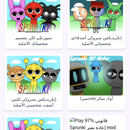
إنكريدبكس سبروكي أصدقاءي
سبورنكِي لكن بتصميم
شخصياتي الأصلية
شخصياتك الأصلية.
سبراunki أوك ميكر
إنكريدبكس سبروكي لكنني
أضفت شخصيتي الأصلية.