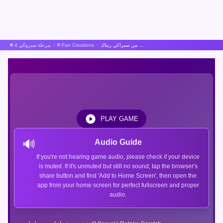
إعادة تحميل نسخة سكراتش من سبراكي ريتاك
Fan Creations
مرحلة سبروكي 4
PLAY GAME
🔊
Audio Guide
If you're not hearing game audio, please check if your device
is muted. If it's unmuted but still no sound, tap the browser's
share button and find 'Add to Home Screen', then open the
app from your home screen for perfect fullscreen and proper
audio.