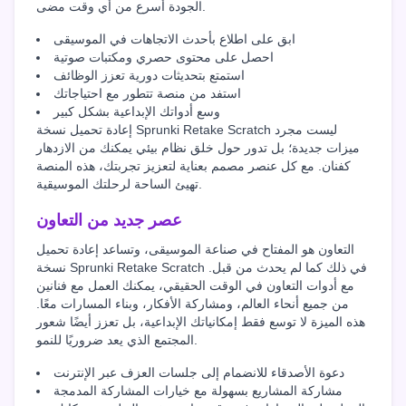
الجودة أسرع من أي وقت مضى.
ابق على اطلاع بأحدث الاتجاهات في الموسيقى
احصل على محتوى حصري ومكتبات صوتية
استمتع بتحديثات دورية تعزز الوظائف
استفد من منصة تتطور مع احتياجاتك
وسع أدواتك الإبداعية بشكل كبير
إعادة تحميل نسخة Sprunki Retake Scratch ليست مجرد
ميزات جديدة؛ بل تدور حول خلق نظام بيئي يمكنك من الازدهار
كفنان. مع كل عنصر مصمم بعناية لتعزيز تجربتك، هذه المنصة
تهيئ الساحة لرحلتك الموسيقية.
عصر جديد من التعاون
التعاون هو المفتاح في صناعة الموسيقى، وتساعد إعادة تحميل
نسخة Sprunki Retake Scratch في ذلك كما لم يحدث من قبل.
مع أدوات التعاون في الوقت الحقيقي، يمكنك العمل مع فنانين
من جميع أنحاء العالم، ومشاركة الأفكار، وبناء المسارات معًا.
هذه الميزة لا توسع فقط إمكانياتك الإبداعية، بل تعزز أيضًا شعور
المجتمع الذي يعد ضروريًا للنمو.
دعوة الأصدقاء للانضمام إلى جلسات العزف عبر الإنترنت
مشاركة المشاريع بسهولة مع خيارات المشاركة المدمجة