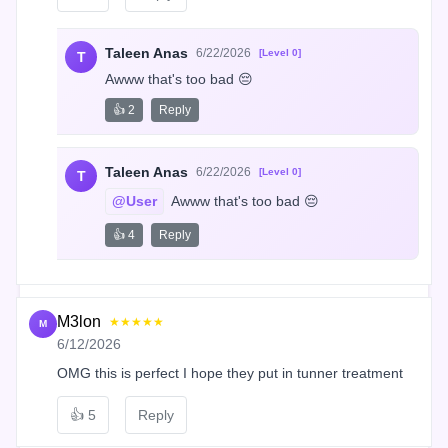
Taleen Anas
6/22/2026
[Level 0]
T
Awww that's too bad 😔
👍 2
Reply
Taleen Anas
6/22/2026
[Level 0]
T
@User
 Awww that's too bad 😔
👍 4
Reply
M3lon
★★★★★
M
6/12/2026
OMG this is perfect I hope they put in tunner treatment
👍
5
Reply