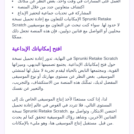
العمل على المسارات في وقت واحد، بغض النظر عن مكانك
اكتشاف متعاونين جدد من خلال المنصة
المشاركة في تحديات جماعية لتحفيز الإبداع
الإمكانيات للتعاون مع إعادة تحميل نسخة Sprunki Retake
Scratch لا حدود لها. سواء كنت تبحث عن التعاون مع موسيقيين
محليين أو التواصل مع فنانين دوليين، فإن هذه المنصة تجعل ذلك
ممكنًا.
افتح إمكانياتك الإبداعية
في النهاية، تدور إعادة تحميل نسخة Sprunki Retake Scratch
حول فتح إمكانياتك الإبداعية. يجتمع تصميمها البديهي، وميزاتها
القوية، ومجتمعها النابض بالحياة ليقدم تجربة لا مثيل لها لمنشئي
الموسيقى. بغض النظر عن مستوى مهارتك أو نوع الموسيقى
المفضل لديك، تمكّنك هذه المنصة من الاستكشاف، والتجريب،
والتعبير عن نفسك.
لذا، إذا كنت مستعدًا لأخذ إنتاج الموسيقى الخاص بك إلى
المستوى التالي، فلا تتردد في الغوص في عالم إعادة تحميل
نسخة Sprunki Retake Scratch. احتضن الابتكار، وتواصل مع
الفنانين الآخرين، وشاهد رؤاك الموسيقية تتحقق كما لم يحدث
من قبل. مستقبل إنتاج الموسيقى هنا، وهو مليء بالإمكانات.