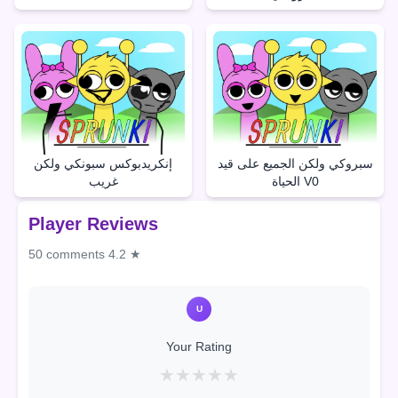
سبروكي ولكن الجميع على قيد
إنكريدبوكس سبونكي ولكن
الحياة V0
غريب
Player Reviews
50 comments
4.2 ★
U
Your Rating
★
★
★
★
★