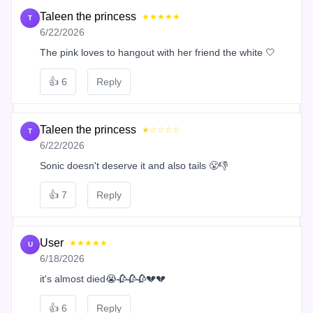
Taleen the princess
★★★★★
T
6/22/2026
The pink loves to hangout with her friend the white 🤍
👍
6
Reply
Taleen the princess
★☆☆☆☆
T
6/22/2026
Sonic doesn't deserve it and also tails 😤👎
👍
7
Reply
User
★★★★★
U
6/18/2026
it's almost died😭🥀🥀🥀💔💔
👍
6
Reply