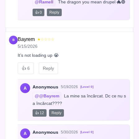
@Ramell
 The dragon you mean drupel 🐲🟣
👍 0
Reply
Bayrem
★☆☆☆☆
B
5/15/2026
It’s not loading up 😭
👍
6
Reply
Anonymous
5/19/2026
[Level 0]
A
@@Bayrem
 La mine sa încărcat. Dc ce nu s
a încărcat????
👍 12
Reply
Anonymous
5/30/2026
[Level 0]
A