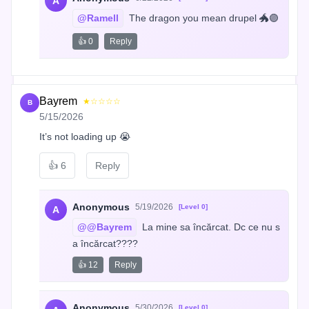
A
@Ramell
 The dragon you mean drupel 🐲🟣
👍 0
Reply
Bayrem
★☆☆☆☆
B
5/15/2026
It’s not loading up 😭
👍
6
Reply
Anonymous
5/19/2026
[Level 0]
A
@@Bayrem
 La mine sa încărcat. Dc ce nu s
a încărcat????
👍 12
Reply
Anonymous
5/30/2026
[Level 0]