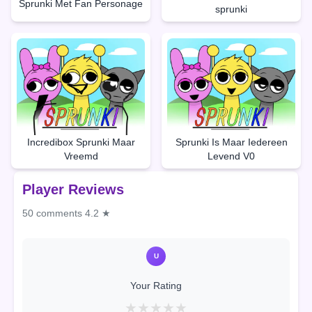
Sprunki Met Fan Personage
sprunki
Incredibox Sprunki Maar
Sprunki Is Maar Iedereen
Vreemd
Levend V0
Player Reviews
50 comments
4.2 ★
U
Your Rating
★
★
★
★
★