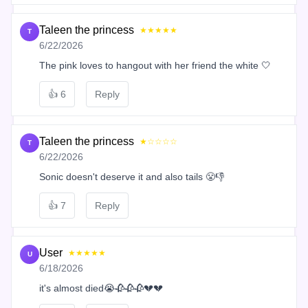
Taleen the princess
★★★★★
T
6/22/2026
The pink loves to hangout with her friend the white 🤍
👍
6
Reply
Taleen the princess
★☆☆☆☆
T
6/22/2026
Sonic doesn't deserve it and also tails 😤👎
👍
7
Reply
User
★★★★★
U
6/18/2026
it's almost died😭🥀🥀🥀💔💔