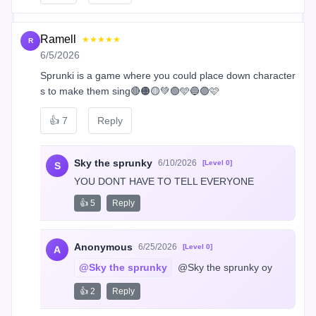
Ramell
★★★★★
R
6/5/2026
Sprunki is a game where you could place down character
s to make them sing🔴🟠🟡💚🟢🩵🔵🟣🩷
👍
7
Reply
Sky the sprunky
6/10/2026
[Level 0]
S
YOU DONT HAVE TO TELL EVERYONE
👍 5
Reply
Anonymous
6/25/2026
[Level 0]
A
@Sky the sprunky
 @Sky the sprunky oy
👍 2
Reply