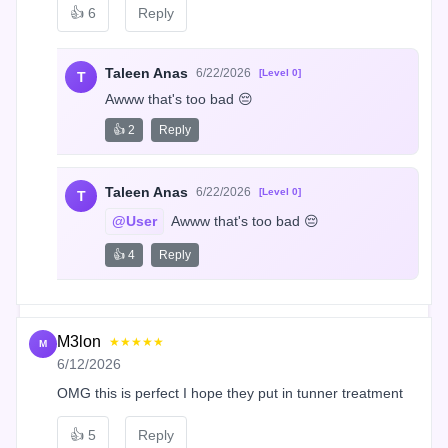
👍
6
Reply
Taleen Anas
6/22/2026
[Level 0]
T
Awww that's too bad 😔
👍 2
Reply
Taleen Anas
6/22/2026
[Level 0]
T
@User
 Awww that's too bad 😔
👍 4
Reply
M3lon
★★★★★
M
6/12/2026
OMG this is perfect I hope they put in tunner treatment
👍
5
Reply