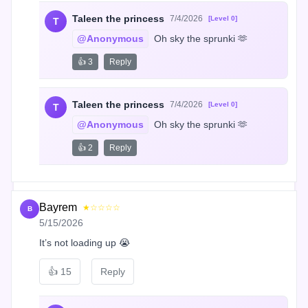
Taleen the princess
7/4/2026
[Level 0]
T
@Anonymous
 Oh sky the sprunki 🫶
👍 3
Reply
Taleen the princess
7/4/2026
[Level 0]
T
@Anonymous
 Oh sky the sprunki 🫶
👍 2
Reply
Bayrem
★☆☆☆☆
B
5/15/2026
It’s not loading up 😭
👍
15
Reply