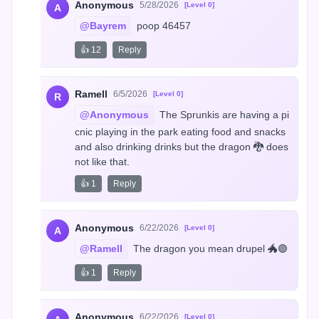
Anonymous
5/28/2026
[Level 0]
A
@Bayrem
 poop 46457
👍 12
Reply
Ramell
6/5/2026
[Level 0]
R
@Anonymous
 The Sprunkis are having a pi
cnic playing in the park eating food and snacks 
and also drinking drinks but the dragon 🐉 does 
not like that.
👍 1
Reply
Anonymous
6/22/2026
[Level 0]
A
@Ramell
 The dragon you mean drupel 🐲🟣
👍 1
Reply
Anonymous
6/22/2026
[Level 0]