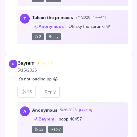
Taleen the princess
7/4/2026
[Level 0]
T
@Anonymous
 Oh sky the sprunki 🫶
👍 2
Reply
Bayrem
★☆☆☆☆
B
5/15/2026
It’s not loading up 😭
👍
15
Reply
Anonymous
5/28/2026
[Level 0]
A
@Bayrem
 poop 46457
👍 12
Reply