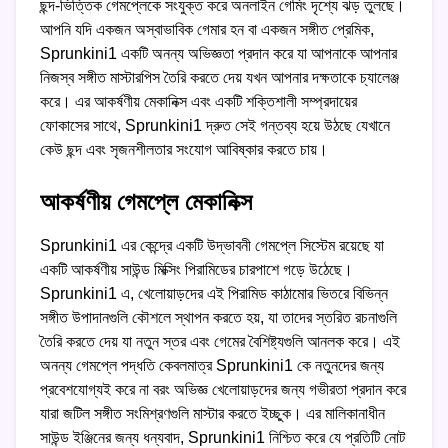
ছন্দ-ভিত্তিক গেমপ্লেকে সংযুক্ত করে অনলাইন গেমিং দৃশ্যে ঝড় তুলছে।
আপনি যদি একজন অস্বাভাবিক গেমার হন বা একজন সঙ্গীত প্রেমিক,
Sprunkini1 একটি অনন্য অভিজ্ঞতা প্রদান করে যা আপনাকে আপনার
নিজস্ব সঙ্গীত মাস্টারপিস তৈরি করতে দেয় যখন আপনার দক্ষতাকে চ্যালেঞ্জ
করে। এর আকর্ষণীয় মেকানিক্স এবং একটি শক্তিশালী সম্প্রদায়ের
ফোকাসের সাথে, Sprunkini1 দ্রুত সেই গন্তব্য হয়ে উঠছে যেখানে
কেউ ছন্দ এবং সৃজনশীলতার সংযোগ আবিষ্কার করতে চায়।
আকর্ষণীয় গেমপ্লে মেকানিক্স
Sprunkini1 এর কেন্দ্রে একটি উদ্ভাবনী গেমপ্লে সিস্টেম রয়েছে যা
একটি আকর্ষণীয় সাউন্ড মিক্সিং পিরামিডের চারপাশে গড়ে উঠেছে।
Sprunkini1 এ, খেলোয়াড়দের এই পিরামিড কাঠামোর ভিতরে বিভিন্ন
সঙ্গীত উপাদানগুলি কৌশলে স্থাপন করতে হয়, যা তাদের স্তরিত রচনাগুলি
তৈরি করতে দেয় যা নতুন স্তর এবং গেমের বৈশিষ্ট্যগুলি আনলক করে। এই
অনন্য গেমপ্লে পদ্ধতি কেবলমাত্র Sprunkini1 কে নতুনদের জন্য
প্রবেশযোগ্যই করে না বরং অভিজ্ঞ খেলোয়াড়দের জন্য গভীরতা প্রদান করে
যারা জটিল সঙ্গীত সংমিশ্রণগুলি মাস্টার করতে ইচ্ছুক। এর মালিকানাধীন
সাউন্ড ইঞ্জিনের জন্য ধন্যবাদ, Sprunkini1 নিশ্চিত করে যে প্রতিটি নোট