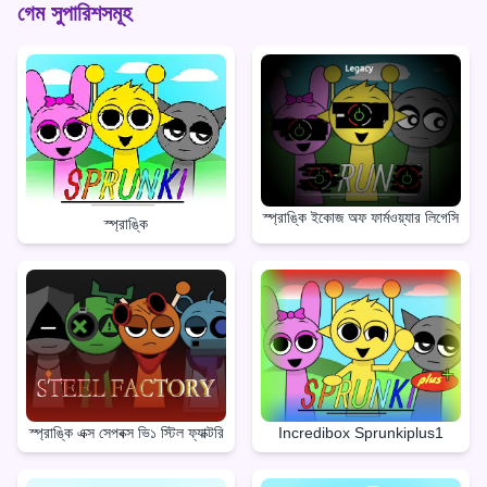
গেম সুপারিশসমূহ
স্প্রাঙ্কি ইকোজ অফ ফার্মওয়্যার লিগেসি
স্প্রাঙ্কি
স্প্রাঙ্কি এক্স সেপবক্স ভি১ স্টিল ফ্যাক্টরি
Incredibox Sprunkiplus1