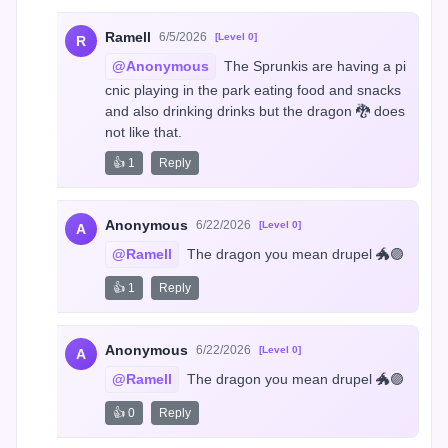
Ramell
6/5/2026
[Level 0]
R
@Anonymous
 The Sprunkis are having a pi
cnic playing in the park eating food and snacks 
and also drinking drinks but the dragon 🐉 does 
not like that.
👍 1
Reply
Anonymous
6/22/2026
[Level 0]
A
@Ramell
 The dragon you mean drupel 🐲🟣
👍 1
Reply
Anonymous
6/22/2026
[Level 0]
A
@Ramell
 The dragon you mean drupel 🐲🟣
👍 0
Reply