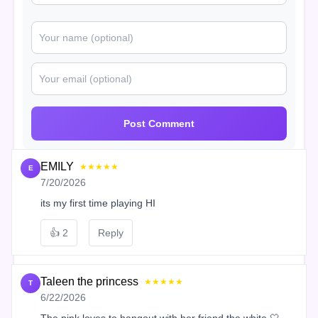
Post Comment
EMILY
★★★★★
E
7/20/2026
its my first time playing HI
👍
2
Reply
Taleen the princess
★★★★★
T
6/22/2026
The pink loves to hangout with her friend the white 🤍