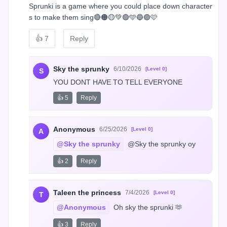
Sprunki is a game where you could place down character
s to make them sing🔴🟠🟡💚🟢🩵🔵🟣🩷
👍
7
Reply
Sky the sprunky
6/10/2026
[Level 0]
S
YOU DONT HAVE TO TELL EVERYONE
👍 5
Reply
Anonymous
6/25/2026
[Level 0]
A
@Sky the sprunky
 @Sky the sprunky oy
👍 2
Reply
Taleen the princess
7/4/2026
[Level 0]
T
@Anonymous
 Oh sky the sprunki 🫶
👍 3
Reply