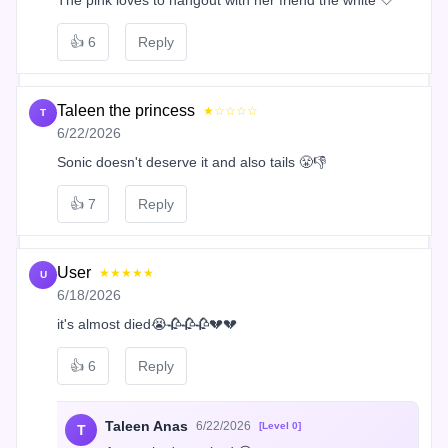
👍
6
Reply
Taleen the princess
★☆☆☆☆
T
6/22/2026
Sonic doesn't deserve it and also tails 😤👎
👍
7
Reply
User
★★★★★
U
6/18/2026
it's almost died😭🥀🥀🥀💔💔
👍
6
Reply
Taleen Anas
6/22/2026
[Level 0]
T