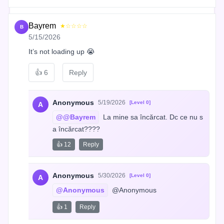
Bayrem
★☆☆☆☆
B
5/15/2026
It’s not loading up 😭
👍
6
Reply
Anonymous
5/19/2026
[Level 0]
A
@@Bayrem
 La mine sa încărcat. Dc ce nu s
a încărcat????
👍 12
Reply
Anonymous
5/30/2026
[Level 0]
A
@Anonymous
 @Anonymous
👍 1
Reply