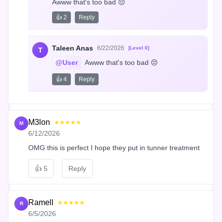
Awww that's too bad 😔
👍 2
Reply
Taleen Anas
6/22/2026
[Level 0]
T
@User
 Awww that's too bad 😔
👍 4
Reply
M3lon
★★★★★
M
6/12/2026
OMG this is perfect I hope they put in tunner treatment
👍
5
Reply
Ramell
★★★★★
R
6/5/2026