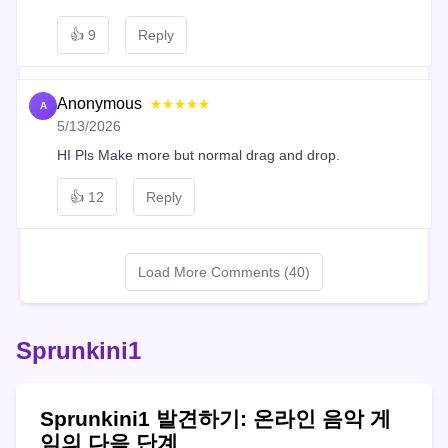
👍
9
Reply
Anonymous
★★★★★
A
5/13/2026
HI Pls Make more but normal drag and drop.
👍
12
Reply
Load More Comments (40)
Sprunkini1
Sprunkini1 발견하기: 온라인 음악 게
임의 다음 단계