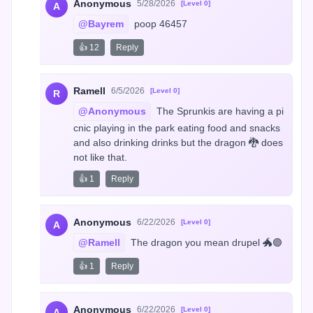
Anonymous
5/28/2026
[Level 0]
A
@Bayrem
 poop 46457
👍 12
Reply
Ramell
6/5/2026
[Level 0]
R
@Anonymous
 The Sprunkis are having a pi
cnic playing in the park eating food and snacks 
and also drinking drinks but the dragon 🐉 does 
not like that.
👍 1
Reply
Anonymous
6/22/2026
[Level 0]
A
@Ramell
 The dragon you mean drupel 🐲🟣
👍 1
Reply
Anonymous
6/22/2026
[Level 0]
A