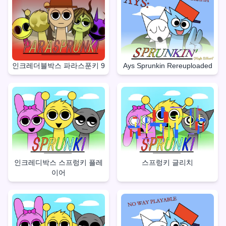
인크레더블박스 파라스푼키 9
Ays Sprunkin Rereuploaded
인크레디박스 스프렁키 플레
스프렁키 글리치
이어