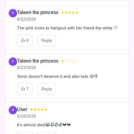
Taleen the princess
★★★★★
T
6/22/2026
The pink loves to hangout with her friend the white 🤍
👍
6
Reply
Taleen the princess
★☆☆☆☆
T
6/22/2026
Sonic doesn't deserve it and also tails 😤👎
👍
7
Reply
User
★★★★★
U
6/18/2026
it's almost died😭🥀🥀🥀💔💔