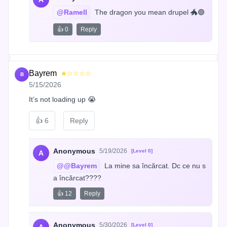
@Ramell
 The dragon you mean drupel 🐲🟣
👍 0
Reply
Bayrem
★☆☆☆☆
B
5/15/2026
It’s not loading up 😭
👍
6
Reply
Anonymous
5/19/2026
[Level 0]
A
@@Bayrem
 La mine sa încărcat. Dc ce nu s
a încărcat????
👍 12
Reply
Anonymous
5/30/2026
[Level 0]