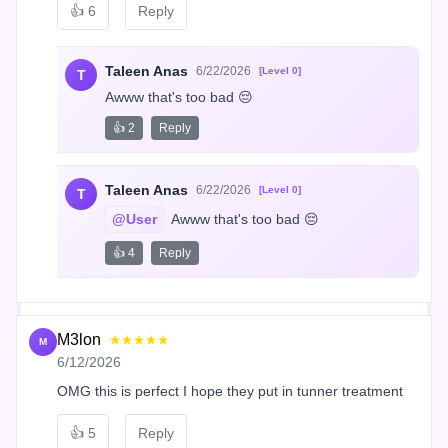
👍
6
Reply
Taleen Anas
6/22/2026
[Level 0]
T
Awww that's too bad 😔
👍 2
Reply
Taleen Anas
6/22/2026
[Level 0]
T
@User
 Awww that's too bad 😔
👍 4
Reply
M3lon
★★★★★
M
6/12/2026
OMG this is perfect I hope they put in tunner treatment
👍
5
Reply