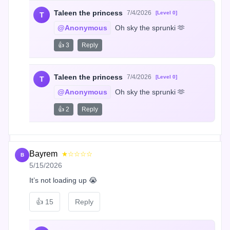
Taleen the princess
7/4/2026
[Level 0]
T
@Anonymous
 Oh sky the sprunki 🫶
👍 3
Reply
Taleen the princess
7/4/2026
[Level 0]
T
@Anonymous
 Oh sky the sprunki 🫶
👍 2
Reply
Bayrem
★☆☆☆☆
B
5/15/2026
It’s not loading up 😭
👍
15
Reply