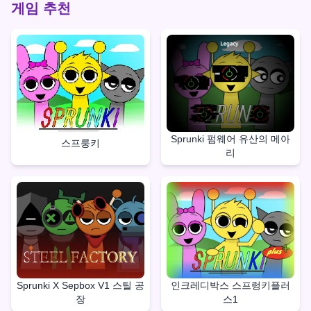
게임 추천
Sprunki 펌웨어 유산의 메아
스프룽키
리
Sprunki X Sepbox V1 스틸 공
인크레디박스 스프렁키플러
장
스1