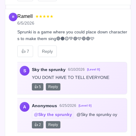
Ramell
★★★★★
R
6/5/2026
Sprunki is a game where you could place down character
s to make them sing🔴🟠🟡💚🟢🩵🔵🟣🩷
👍
7
Reply
Sky the sprunky
6/10/2026
[Level 0]
S
YOU DONT HAVE TO TELL EVERYONE
👍 5
Reply
Anonymous
6/25/2026
[Level 0]
A
@Sky the sprunky
 @Sky the sprunky oy
👍 2
Reply