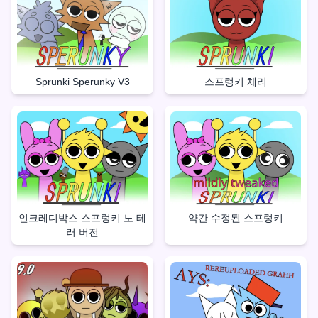
Sprunki Sperunky V3
스프렁키 체리
인크레디박스 스프렁키 노 테
약간 수정된 스프렁키
러 버전