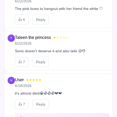
6/22/2026
The pink loves to hangout with her friend the white 🤍
👍
6
Reply
Taleen the princess
★☆☆☆☆
T
6/22/2026
Sonic doesn't deserve it and also tails 😤👎
👍
7
Reply
User
★★★★★
U
6/18/2026
it's almost died😭🥀🥀🥀💔💔
👍
7
Reply