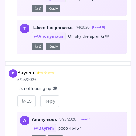
👍 3
Reply
Taleen the princess
7/4/2026
[Level 0]
T
@Anonymous
 Oh sky the sprunki 🫶
👍 2
Reply
Bayrem
★☆☆☆☆
B
5/15/2026
It’s not loading up 😭
👍
15
Reply
Anonymous
5/28/2026
[Level 0]
A
@Bayrem
 poop 46457