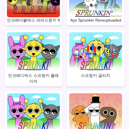
인크레더블박스 파라스푼키 9
Ays Sprunkin Rereuploaded
인크레디박스 스프렁키 플레
스프렁키 글리치
이어