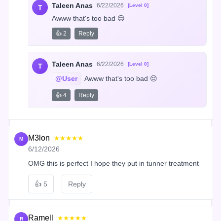
Taleen Anas
6/22/2026
[Level 0]
T
Awww that's too bad 😔
👍 2
Reply
Taleen Anas
6/22/2026
[Level 0]
T
@User
 Awww that's too bad 😔
👍 4
Reply
M3lon
★★★★★
M
6/12/2026
OMG this is perfect I hope they put in tunner treatment
👍
5
Reply
Ramell
★★★★★
R