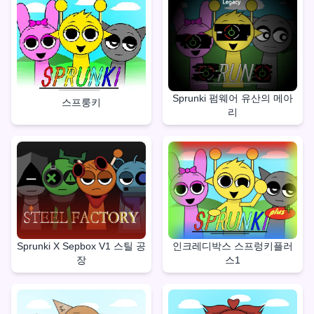
Sprunki 펌웨어 유산의 메아
스프룽키
리
Sprunki X Sepbox V1 스틸 공
인크레디박스 스프렁키플러
장
스1