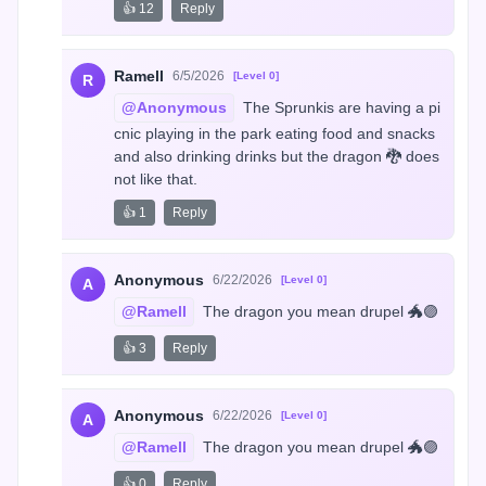
👍 12
Reply
Ramell
6/5/2026
[Level 0]
R
@Anonymous
 The Sprunkis are having a pi
cnic playing in the park eating food and snacks 
and also drinking drinks but the dragon 🐉 does 
not like that.
👍 1
Reply
Anonymous
6/22/2026
[Level 0]
A
@Ramell
 The dragon you mean drupel 🐲🟣
👍 3
Reply
Anonymous
6/22/2026
[Level 0]
A
@Ramell
 The dragon you mean drupel 🐲🟣
👍 0
Reply