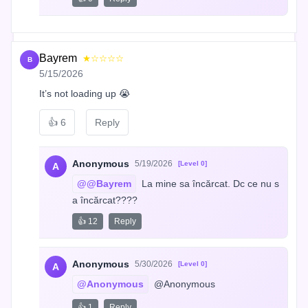
Bayrem
★☆☆☆☆
B
5/15/2026
It’s not loading up 😭
👍
6
Reply
Anonymous
5/19/2026
[Level 0]
A
@@Bayrem
 La mine sa încărcat. Dc ce nu s
a încărcat????
👍 12
Reply
Anonymous
5/30/2026
[Level 0]
A
@Anonymous
 @Anonymous
👍 1
Reply