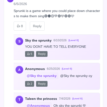
6/5/2026
Sprunki is a game where you could place down character
s to make them sing🔴🟠🟡💚🟢🩵🔵🟣🩷
👍
8
Reply
Sky the sprunky
6/10/2026
[Level 0]
S
YOU DONT HAVE TO TELL EVERYONE
👍 5
Reply
Anonymous
6/25/2026
[Level 0]
A
@Sky the sprunky
 @Sky the sprunky oy
👍 2
Reply
Taleen the princess
7/4/2026
[Level 0]
T
@Anonymous
 Oh sky the sprunki 🫶