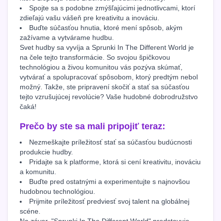
Spojte sa s podobne zmýšľajúcimi jednotlivcami, ktorí
zdieľajú vašu vášeň pre kreativitu a inováciu.
Buďte súčasťou hnutia, ktoré mení spôsob, akým
zažívame a vytvárame hudbu.
Svet hudby sa vyvíja a Sprunki In The Different World je
na čele tejto transformácie. So svojou špičkovou
technológiou a živou komunitou vás pozýva skúmať,
vytvárať a spolupracovať spôsobom, ktorý predtým nebol
možný. Takže, ste pripravení skočiť a stať sa súčasťou
tejto vzrušujúcej revolúcie? Vaše hudobné dobrodružstvo
čaká!
Prečo by ste sa mali pripojiť teraz:
Nezmeškajte príležitosť stať sa súčasťou budúcnosti
produkcie hudby.
Pridajte sa k platforme, ktorá si cení kreativitu, inováciu
a komunitu.
Buďte pred ostatnými a experimentujte s najnovšou
hudobnou technológiou.
Prijmite príležitosť predviesť svoj talent na globálnej
scéne.
Na záver, "Sprunki In The Different World" predstavuje