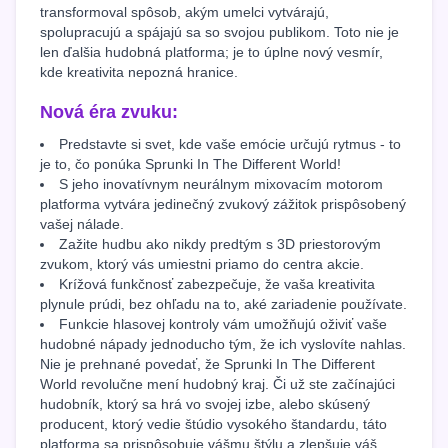
transformoval spôsob, akým umelci vytvárajú,
spolupracujú a spájajú sa so svojou publikom. Toto nie je
len ďalšia hudobná platforma; je to úplne nový vesmír,
kde kreativita nepozná hranice.
Nová éra zvuku:
Predstavte si svet, kde vaše emócie určujú rytmus - to
je to, čo ponúka Sprunki In The Different World!
S jeho inovatívnym neurálnym mixovacím motorom
platforma vytvára jedinečný zvukový zážitok prispôsobený
vašej nálade.
Zažite hudbu ako nikdy predtým s 3D priestorovým
zvukom, ktorý vás umiestni priamo do centra akcie.
Krížová funkčnosť zabezpečuje, že vaša kreativita
plynule prúdi, bez ohľadu na to, aké zariadenie používate.
Funkcie hlasovej kontroly vám umožňujú oživiť vaše
hudobné nápady jednoducho tým, že ich vyslovíte nahlas.
Nie je prehnané povedať, že Sprunki In The Different
World revolučne mení hudobný kraj. Či už ste začínajúci
hudobník, ktorý sa hrá vo svojej izbe, alebo skúsený
producent, ktorý vedie štúdio vysokého štandardu, táto
platforma sa prispôsobuje vášmu štýlu a zlepšuje váš