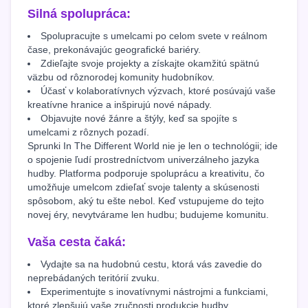
Silná spolupráca:
Spolupracujte s umelcami po celom svete v reálnom
čase, prekonávajúc geografické bariéry.
Zdieľajte svoje projekty a získajte okamžitú spätnú
väzbu od rôznorodej komunity hudobníkov.
Účasť v kolaboratívnych výzvach, ktoré posúvajú vaše
kreatívne hranice a inšpirujú nové nápady.
Objavujte nové žánre a štýly, keď sa spojíte s
umelcami z rôznych pozadí.
Sprunki In The Different World nie je len o technológii; ide
o spojenie ľudí prostredníctvom univerzálneho jazyka
hudby. Platforma podporuje spoluprácu a kreativitu, čo
umožňuje umelcom zdieľať svoje talenty a skúsenosti
spôsobom, aký tu ešte nebol. Keď vstupujeme do tejto
novej éry, nevytvárame len hudbu; budujeme komunitu.
Vaša cesta čaká:
Vydajte sa na hudobnú cestu, ktorá vás zavedie do
neprebádaných teritórií zvuku.
Experimentujte s inovatívnymi nástrojmi a funkciami,
ktoré zlepšujú vaše zručnosti produkcie hudby.