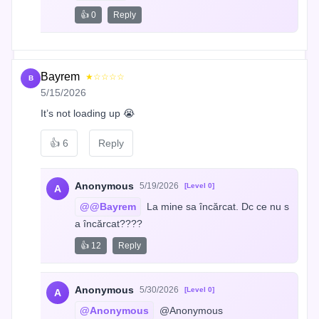
👍 0
Reply
Bayrem
★☆☆☆☆
B
5/15/2026
It’s not loading up 😭
👍
6
Reply
Anonymous
5/19/2026
[Level 0]
A
@@Bayrem
 La mine sa încărcat. Dc ce nu s
a încărcat????
👍 12
Reply
Anonymous
5/30/2026
[Level 0]
A
@Anonymous
 @Anonymous