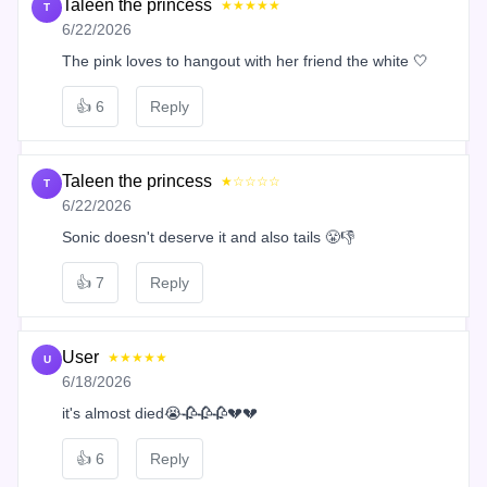
Taleen the princess
★★★★★
T
6/22/2026
The pink loves to hangout with her friend the white 🤍
👍
6
Reply
Taleen the princess
★☆☆☆☆
T
6/22/2026
Sonic doesn't deserve it and also tails 😤👎
👍
7
Reply
User
★★★★★
U
6/18/2026
it's almost died😭🥀🥀🥀💔💔
👍
6
Reply