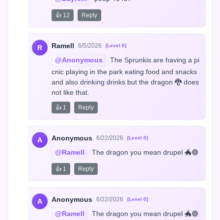
👍 12
Reply
Ramell
6/5/2026
[Level 0]
R
@Anonymous
 The Sprunkis are having a pi
cnic playing in the park eating food and snacks 
and also drinking drinks but the dragon 🐉 does 
not like that.
👍 1
Reply
Anonymous
6/22/2026
[Level 0]
A
@Ramell
 The dragon you mean drupel 🐲🟣
👍 1
Reply
Anonymous
6/22/2026
[Level 0]
A
@Ramell
 The dragon you mean drupel 🐲🟣