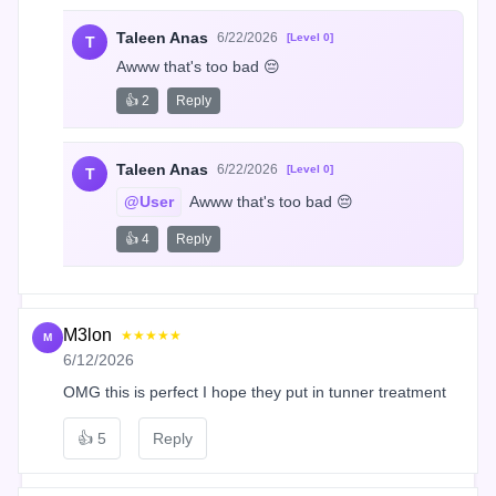
Taleen Anas
6/22/2026
[Level 0]
T
Awww that's too bad 😔
👍 2
Reply
Taleen Anas
6/22/2026
[Level 0]
T
@User
 Awww that's too bad 😔
👍 4
Reply
M3lon
★★★★★
M
6/12/2026
OMG this is perfect I hope they put in tunner treatment
👍
5
Reply