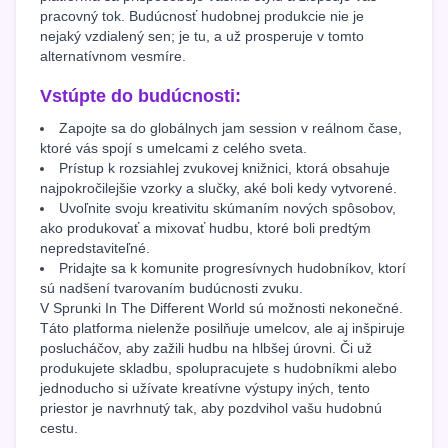
pracovný tok. Budúcnosť hudobnej produkcie nie je
nejaký vzdialený sen; je tu, a už prosperuje v tomto
alternatívnom vesmíre.
Vstúpte do budúcnosti:
Zapojte sa do globálnych jam session v reálnom čase,
ktoré vás spojí s umelcami z celého sveta.
Prístup k rozsiahlej zvukovej knižnici, ktorá obsahuje
najpokročilejšie vzorky a slučky, aké boli kedy vytvorené.
Uvoľnite svoju kreativitu skúmaním nových spôsobov,
ako produkovať a mixovať hudbu, ktoré boli predtým
nepredstaviteľné.
Pridajte sa k komunite progresívnych hudobníkov, ktorí
sú nadšení tvarovaním budúcnosti zvuku.
V Sprunki In The Different World sú možnosti nekonečné.
Táto platforma nielenže posilňuje umelcov, ale aj inšpiruje
poslucháčov, aby zažili hudbu na hlbšej úrovni. Či už
produkujete skladbu, spolupracujete s hudobníkmi alebo
jednoducho si užívate kreatívne výstupy iných, tento
priestor je navrhnutý tak, aby pozdvihol vašu hudobnú
cestu.