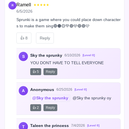
Ramell
★★★★★
R
6/5/2026
Sprunki is a game where you could place down character
s to make them sing🔴🟠🟡💚🟢🩵🔵🟣🩷
👍
8
Reply
Sky the sprunky
6/10/2026
[Level 0]
S
YOU DONT HAVE TO TELL EVERYONE
👍 5
Reply
Anonymous
6/25/2026
[Level 0]
A
@Sky the sprunky
 @Sky the sprunky oy
👍 2
Reply
Taleen the princess
7/4/2026
[Level 0]
T