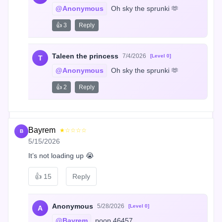
@Anonymous
 Oh sky the sprunki 🫶
👍 3
Reply
Taleen the princess
7/4/2026
[Level 0]
T
@Anonymous
 Oh sky the sprunki 🫶
👍 2
Reply
Bayrem
★☆☆☆☆
B
5/15/2026
It’s not loading up 😭
👍
15
Reply
Anonymous
5/28/2026
[Level 0]
A
@Bayrem
 poop 46457