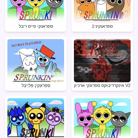
ספראנקיני1
ספראנקי פייס ריבל
אינקרדיבוקס ספרונקי ארכיון V2
סְפְרוּנְקִין פְּלֵיֵיבַּל