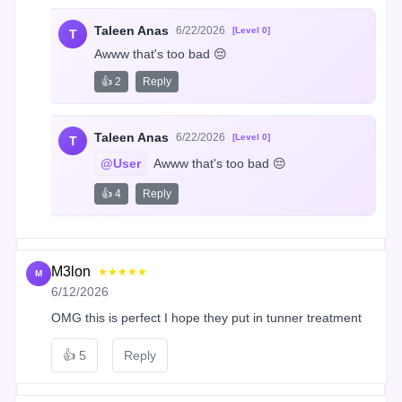
Taleen Anas
6/22/2026
[Level 0]
T
Awww that's too bad 😔
👍 2
Reply
Taleen Anas
6/22/2026
[Level 0]
T
@User
 Awww that's too bad 😔
👍 4
Reply
M3lon
★★★★★
M
6/12/2026
OMG this is perfect I hope they put in tunner treatment
👍
5
Reply