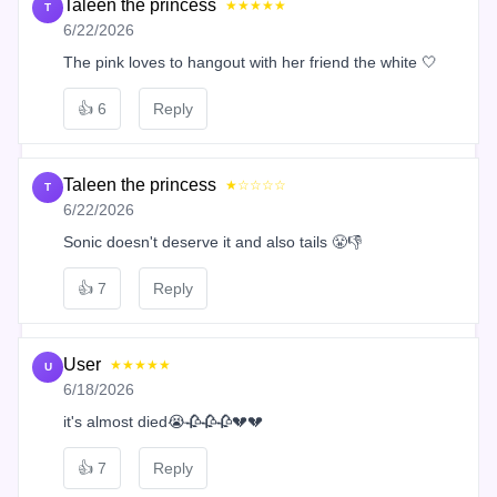
Taleen the princess
★★★★★
T
6/22/2026
The pink loves to hangout with her friend the white 🤍
👍
6
Reply
Taleen the princess
★☆☆☆☆
T
6/22/2026
Sonic doesn't deserve it and also tails 😤👎
👍
7
Reply
User
★★★★★
U
6/18/2026
it's almost died😭🥀🥀🥀💔💔
👍
7
Reply