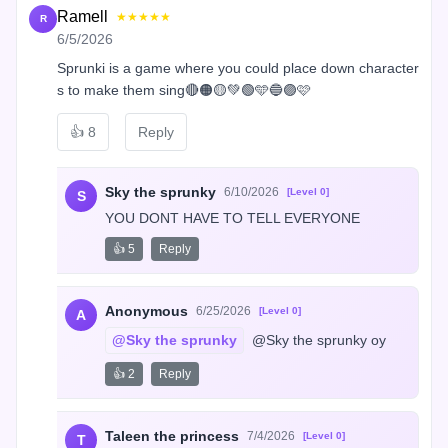
Ramell
★★★★★
R
6/5/2026
Sprunki is a game where you could place down character
s to make them sing🔴🟠🟡💚🟢🩵🔵🟣🩷
👍
8
Reply
Sky the sprunky
6/10/2026
[Level 0]
S
YOU DONT HAVE TO TELL EVERYONE
👍 5
Reply
Anonymous
6/25/2026
[Level 0]
A
@Sky the sprunky
 @Sky the sprunky oy
👍 2
Reply
Taleen the princess
7/4/2026
[Level 0]
T