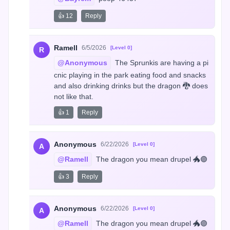
👍 12
Reply
Ramell
6/5/2026
[Level 0]
R
@Anonymous
 The Sprunkis are having a pi
cnic playing in the park eating food and snacks 
and also drinking drinks but the dragon 🐉 does 
not like that.
👍 1
Reply
Anonymous
6/22/2026
[Level 0]
A
@Ramell
 The dragon you mean drupel 🐲🟣
👍 3
Reply
Anonymous
6/22/2026
[Level 0]
A
@Ramell
 The dragon you mean drupel 🐲🟣