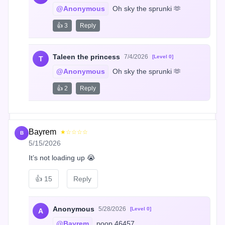
@Anonymous
 Oh sky the sprunki 🫶
👍 3
Reply
Taleen the princess
7/4/2026
[Level 0]
T
@Anonymous
 Oh sky the sprunki 🫶
👍 2
Reply
Bayrem
★☆☆☆☆
B
5/15/2026
It’s not loading up 😭
👍
15
Reply
Anonymous
5/28/2026
[Level 0]
A
@Bayrem
 poop 46457