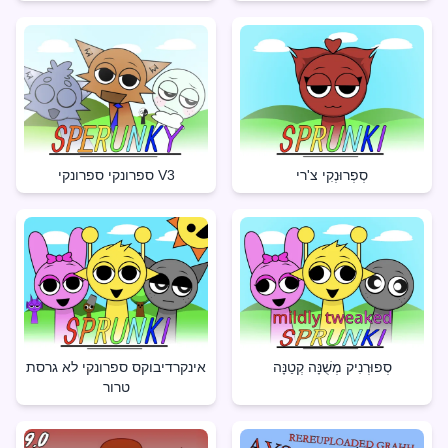
סְפְרוּנְקִי צ'רי
ספרונקי ספרונקי V3
סְפוּרְנִיק מְשֻׁנָּה קְטַנָּה
אינקרדיבוקס ספרונקי לא גרסת
טרור