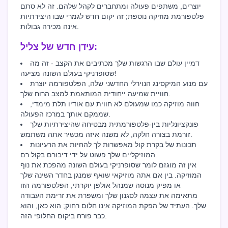
יוצרים, משתפים פעולה ומתחברים לקהל שלהם. זה לא סתם
פלטפורמת מוזיקה נוספת; זה יקום חדש לגמרי שבו היצירתיות
אינה מכירה גבולות.
עידן חדש של צליל:
דמיין עולם שבו הרגשות שלך מכתיבים את הקצב - זה מה
שסופרניקי בעולם השונה מציעה!
עם מנוע המיקסינג הנוירלי החדשני שלה, הפלטפורמה יוצרת
חוויית שמיעה ייחודית המותאמת למצב הרוח שלך.
חווה מוזיקה כמו שמעולם לא חווית עם אודיו תלת מימדי,
שממקם אותך במרכז הפעולה.
פונקציונליות בין-פלטפורמתית מבטיחה שהיצירתיות שלך
זורמת בצורה חלקה, לא משנה איזה מכשיר אתה משתמש.
תכונות של בקרת קול מאפשרות לך להחיות את הרעיונות
המוזיקליים שלך פשוט על ידי דיבורם בקול רם.
אין זה מוגזם לומר שסופרניקי בעולם השונה מהפכת את נוף
המוזיקה. בין אם אתה מוזיקאי שואף שמנגן בחדר השינה שלך
או מפיק מנוסה שמנהל אולפן יוקרתי, הפלטפורמה הזו
מתאימה את עצמה לסגנון שלך ומשפרת את זרימת העבודה
שלך. העתיד של הפקת המוזיקה אינו חלום רחוק; הוא כאן, והוא
כבר פורח ביקום החלופי הזה.