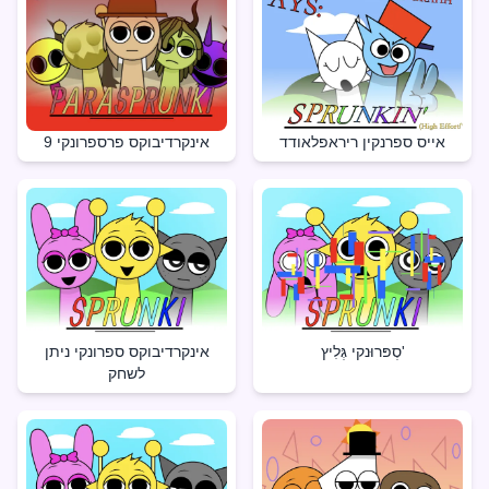
אייס ספרנקין ריראפלאודד
אינקרדיבוקס פרספרונקי 9
סְפּרוּנקי גְּלִיץ'
אינקרדיבוקס ספרונקי ניתן
לשחק