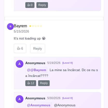
👍 0
Reply
Bayrem
★☆☆☆☆
B
5/15/2026
It’s not loading up 😭
👍
6
Reply
Anonymous
5/19/2026
[Level 0]
A
@@Bayrem
 La mine sa încărcat. Dc ce nu s
a încărcat????
👍 12
Reply
Anonymous
5/30/2026
[Level 0]
A
@Anonymous
 @Anonymous