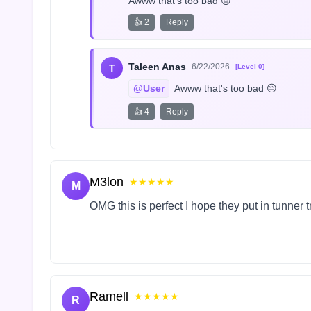
Awww that's too bad 😔
👍 2
Reply
Taleen Anas
6/22/2026
T
[Level 0]
@User
 Awww that's too bad 😔
👍 4
Reply
M3lon
★★★★★
M
OMG this is perfect I hope they put in tunner 
Ramell
★★★★★
R