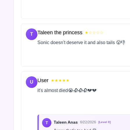
Taleen the princess
★☆☆☆☆
T
Sonic doesn't deserve it and also tails 😤👎
User
★★★★★
U
it's almost died😭🥀🥀🥀💔💔
Taleen Anas
6/22/2026
T
[Level 0]