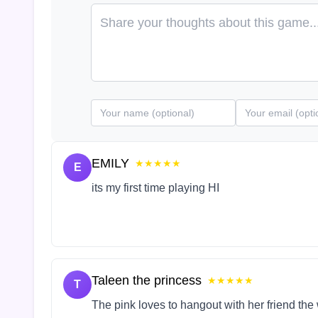
EMILY
★★★★★
E
its my first time playing HI
Taleen the princess
★★★★★
T
The pink loves to hangout with her friend the