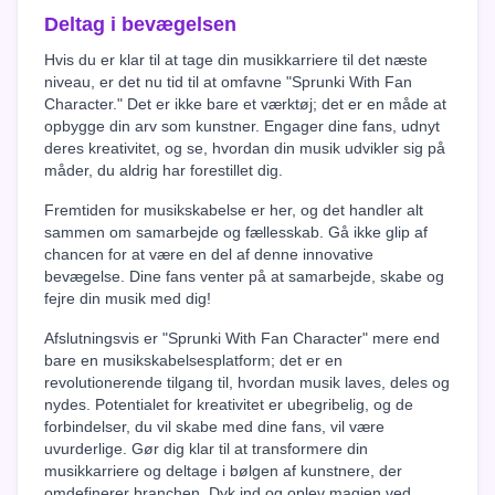
Deltag i bevægelsen
Hvis du er klar til at tage din musikkarriere til det næste
niveau, er det nu tid til at omfavne "Sprunki With Fan
Character." Det er ikke bare et værktøj; det er en måde at
opbygge din arv som kunstner. Engager dine fans, udnyt
deres kreativitet, og se, hvordan din musik udvikler sig på
måder, du aldrig har forestillet dig.
Fremtiden for musikskabelse er her, og det handler alt
sammen om samarbejde og fællesskab. Gå ikke glip af
chancen for at være en del af denne innovative
bevægelse. Dine fans venter på at samarbejde, skabe og
fejre din musik med dig!
Afslutningsvis er "Sprunki With Fan Character" mere end
bare en musikskabelsesplatform; det er en
revolutionerende tilgang til, hvordan musik laves, deles og
nydes. Potentialet for kreativitet er ubegribelig, og de
forbindelser, du vil skabe med dine fans, vil være
uvurderlige. Gør dig klar til at transformere din
musikkarriere og deltage i bølgen af kunstnere, der
omdefinerer branchen. Dyk ind og oplev magien ved