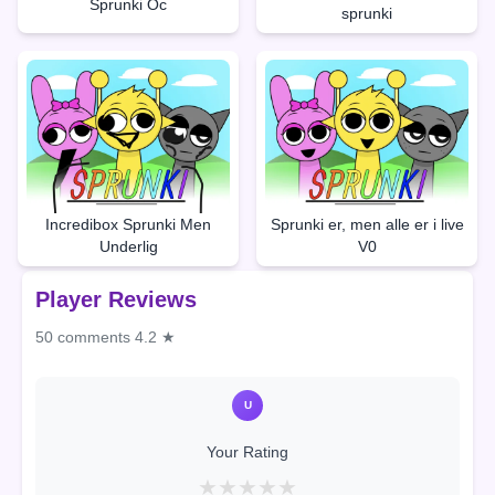
Sprunki Oc
sprunki
Incredibox Sprunki Men
Sprunki er, men alle er i live
Underlig
V0
Player Reviews
50 comments
4.2 ★
U
Your Rating
★
★
★
★
★