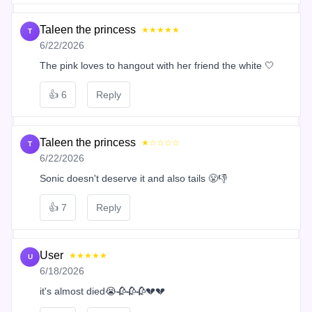
Taleen the princess
★★★★★
T
6/22/2026
The pink loves to hangout with her friend the white 🤍
👍
6
Reply
Taleen the princess
★☆☆☆☆
T
6/22/2026
Sonic doesn't deserve it and also tails 😤👎
👍
7
Reply
User
★★★★★
U
6/18/2026
it's almost died😭🥀🥀🥀💔💔