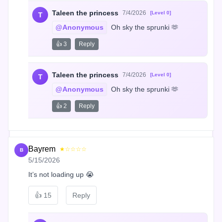
Taleen the princess
7/4/2026
[Level 0]
T
@Anonymous
 Oh sky the sprunki 🫶
👍 3
Reply
Taleen the princess
7/4/2026
[Level 0]
T
@Anonymous
 Oh sky the sprunki 🫶
👍 2
Reply
Bayrem
★☆☆☆☆
B
5/15/2026
It’s not loading up 😭
👍
15
Reply