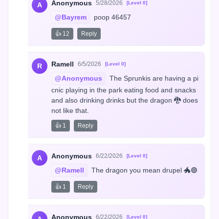
Anonymous
5/28/2026
[Level 0]
A
@Bayrem
 poop 46457
👍 12
Reply
Ramell
6/5/2026
[Level 0]
R
@Anonymous
 The Sprunkis are having a pi
cnic playing in the park eating food and snacks 
and also drinking drinks but the dragon 🐉 does 
not like that.
👍 1
Reply
Anonymous
6/22/2026
[Level 0]
A
@Ramell
 The dragon you mean drupel 🐲🟣
👍 1
Reply
Anonymous
6/22/2026
[Level 0]