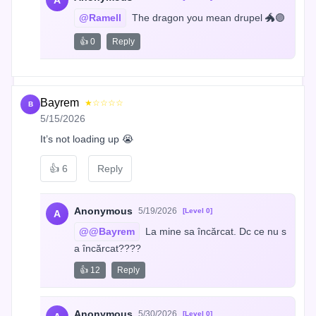
A
@Ramell
 The dragon you mean drupel 🐲🟣
👍 0
Reply
Bayrem
★☆☆☆☆
B
5/15/2026
It’s not loading up 😭
👍
6
Reply
Anonymous
5/19/2026
[Level 0]
A
@@Bayrem
 La mine sa încărcat. Dc ce nu s
a încărcat????
👍 12
Reply
Anonymous
5/30/2026
[Level 0]