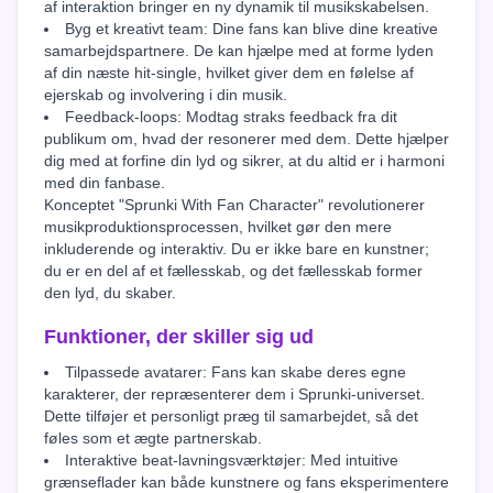
af interaktion bringer en ny dynamik til musikskabelsen.
Byg et kreativt team: Dine fans kan blive dine kreative
samarbejdspartnere. De kan hjælpe med at forme lyden
af din næste hit-single, hvilket giver dem en følelse af
ejerskab og involvering i din musik.
Feedback-loops: Modtag straks feedback fra dit
publikum om, hvad der resonerer med dem. Dette hjælper
dig med at forfine din lyd og sikrer, at du altid er i harmoni
med din fanbase.
Konceptet "Sprunki With Fan Character" revolutionerer
musikproduktionsprocessen, hvilket gør den mere
inkluderende og interaktiv. Du er ikke bare en kunstner;
du er en del af et fællesskab, og det fællesskab former
den lyd, du skaber.
Funktioner, der skiller sig ud
Tilpassede avatarer: Fans kan skabe deres egne
karakterer, der repræsenterer dem i Sprunki-universet.
Dette tilføjer et personligt præg til samarbejdet, så det
føles som et ægte partnerskab.
Interaktive beat-lavningsværktøjer: Med intuitive
grænseflader kan både kunstnere og fans eksperimentere