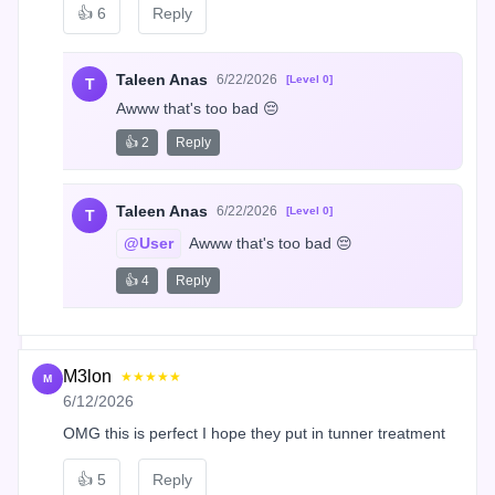
👍
6
Reply
Taleen Anas
6/22/2026
[Level 0]
T
Awww that's too bad 😔
👍 2
Reply
Taleen Anas
6/22/2026
[Level 0]
T
@User
 Awww that's too bad 😔
👍 4
Reply
M3lon
★★★★★
M
6/12/2026
OMG this is perfect I hope they put in tunner treatment
👍
5
Reply