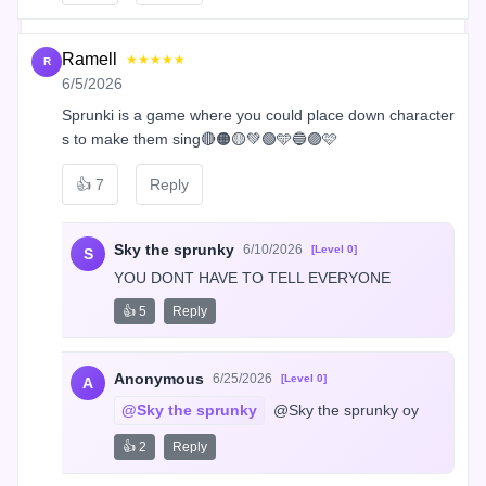
Ramell
★★★★★
R
6/5/2026
Sprunki is a game where you could place down character
s to make them sing🔴🟠🟡💚🟢🩵🔵🟣🩷
👍
7
Reply
Sky the sprunky
6/10/2026
[Level 0]
S
YOU DONT HAVE TO TELL EVERYONE
👍 5
Reply
Anonymous
6/25/2026
[Level 0]
A
@Sky the sprunky
 @Sky the sprunky oy
👍 2
Reply