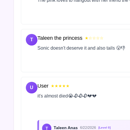
The pink loves to hangout with her friend the
Taleen the princess
★☆☆☆☆
T
Sonic doesn't deserve it and also tails 😤👎
User
★★★★★
U
it's almost died😭🥀🥀🥀💔💔
Taleen Anas
6/22/2026
T
[Level 0]