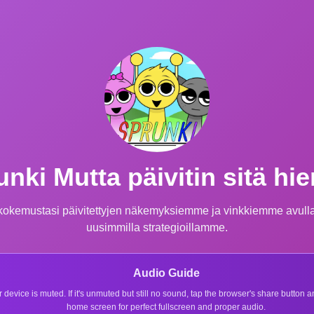
unki Mutta päivitin sitä hi
i-kokemustasi päivitettyjen näkemyksiemme ja vinkkiemme avulla.
uusimmilla strategioillamme.
Audio Guide
r device is muted. If it's unmuted but still no sound, tap the browser's share button
home screen for perfect fullscreen and proper audio.