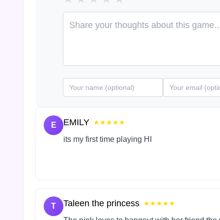
EMILY
★★★★★
E
its my first time playing HI
Taleen the princess
★★★★★
T