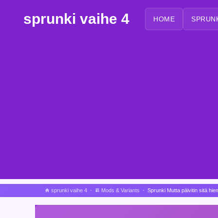
sprunki vaihe 4
HOME
SPRUN
sprunki vaihe 4
Mods & Variants
Sprunki Mutta päivitin sitä hi