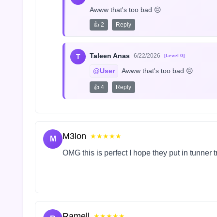
Awww that's too bad 😔
👍 2
Reply
Taleen Anas
6/22/2026
T
[Level 0]
@User
 Awww that's too bad 😔
👍 4
Reply
M3lon
★★★★★
M
OMG this is perfect I hope they put in tunner 
Ramell
★★★★★