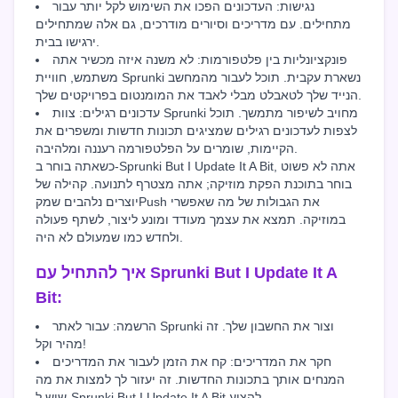
נגישות: העדכונים הפכו את השימוש לקל יותר עבור
מתחילים. עם מדריכים וסיורים מודרכים, גם אלה שמתחילים
ירגישו בבית.
פונקציונליות בין פלטפורמות: לא משנה איזה מכשיר אתה
משתמש, חוויית Sprunki נשארת עקבית. תוכל לעבור מהמחשב
הנייד שלך לטאבלט מבלי לאבד את המומנטום בפרויקטים שלך.
עדכונים רגילים: צוות Sprunki מחויב לשיפור מתמשך. תוכל
לצפות לעדכונים רגילים שמציגים תכונות חדשות ומשפרים את
הקיימות, שומרים על הפלטפורמה רעננה ומלהיבה.
כשאתה בוחר ב-Sprunki But I Update It A Bit, אתה לא פשוט
בוחר בתוכנת הפקת מוזיקה; אתה מצטרף לתנועה. קהילה של
יוצרים נלהבים שמקPush את הגבולות של מה שאפשרי
במוזיקה. תמצא את עצמך מעודד ומונע ליצור, לשתף פעולה
ולחדש כמו שמעולם לא היה.
איך להתחיל עם Sprunki But I Update It A
Bit:
הרשמה: עבור לאתר Sprunki וצור את החשבון שלך. זה
מהיר וקל!
חקר את המדריכים: קח את הזמן לעבור את המדריכים
המנחים אותך בתכונות החדשות. זה יעזור לך למצות את מה
שיש ל-Sprunki But I Update It A Bit להציע.