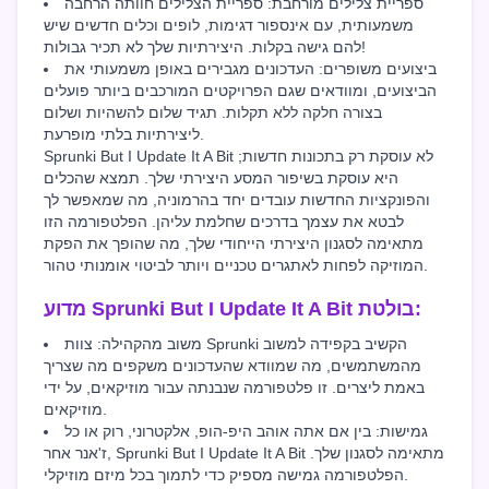
ספריית צלילים מורחבת: ספריית הצלילים חוותה הרחבה
משמעותית, עם אינספור דגימות, לופים וכלים חדשים שיש
להם גישה בקלות. היצירתיות שלך לא תכיר גבולות!
ביצועים משופרים: העדכונים מגבירים באופן משמעותי את
הביצועים, ומוודאים שגם הפרויקטים המורכבים ביותר פועלים
בצורה חלקה ללא תקלות. תגיד שלום להשהיות ושלום
ליצירתיות בלתי מופרעת.
Sprunki But I Update It A Bit לא עוסקת רק בתכונות חדשות;
היא עוסקת בשיפור המסע היצירתי שלך. תמצא שהכלים
והפונקציות החדשות עובדים יחד בהרמוניה, מה שמאפשר לך
לבטא את עצמך בדרכים שחלמת עליהן. הפלטפורמה הזו
מתאימה לסגנון היצירתי הייחודי שלך, מה שהופך את הפקת
המוזיקה לפחות לאתגרים טכניים ויותר לביטוי אומנותי טהור.
מדוע Sprunki But I Update It A Bit בולטת:
משוב מהקהילה: צוות Sprunki הקשיב בקפידה למשוב
מהמשתמשים, מה שמוודא שהעדכונים משקפים מה שצריך
באמת ליצרים. זו פלטפורמה שנבנתה עבור מוזיקאים, על ידי
מוזיקאים.
גמישות: בין אם אתה אוהב היפ-הופ, אלקטרוני, רוק או כל
ז'אנר אחר, Sprunki But I Update It A Bit מתאימה לסגנון שלך.
הפלטפורמה גמישה מספיק כדי לתמוך בכל מיזם מוזיקלי.