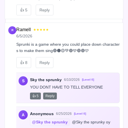
👍
5
Reply
Ramell
★★★★★
R
6/5/2026
Sprunki is a game where you could place down character
s to make them sing🔴🟠🟡💚🟢🩵🔵🟣🩷
👍
8
Reply
Sky the sprunky
6/10/2026
[Level 0]
S
YOU DONT HAVE TO TELL EVERYONE
👍 5
Reply
Anonymous
6/25/2026
[Level 0]
A
@Sky the sprunky
 @Sky the sprunky oy