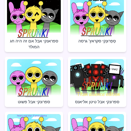
ספראנקי אבל אם זה היה חג
סְפְרוּנְקִי סקראץ' גרסה
המולד
ספרונקי אבל טיטן אליאנס
ספרונקי אבל פשוט