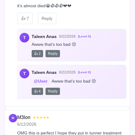
it's almost died😭🥀🥀🥀💔💔
👍
7
Reply
Taleen Anas
6/22/2026
[Level 0]
T
Awww that's too bad 😔
👍 2
Reply
Taleen Anas
6/22/2026
[Level 0]
T
@User
 Awww that's too bad 😔
👍 4
Reply
M3lon
★★★★★
M
6/12/2026
OMG this is perfect I hope they put in tunner treatment