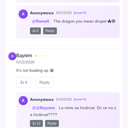
Anonymous
6/22/2026
[Level 0]
A
@Ramell
 The dragon you mean drupel 🐲🟣
👍 0
Reply
Bayrem
★☆☆☆☆
B
5/15/2026
It’s not loading up 😭
👍
6
Reply
Anonymous
5/19/2026
[Level 0]
A
@@Bayrem
 La mine sa încărcat. Dc ce nu s
a încărcat????
👍 12
Reply