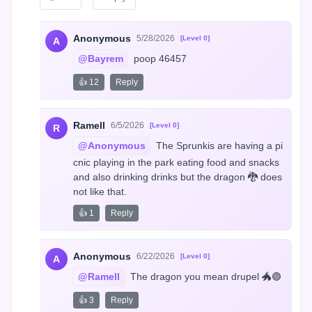
Anonymous
5/28/2026
[Level 0]
A
@Bayrem
 poop 46457
👍 12
Reply
Ramell
6/5/2026
[Level 0]
R
@Anonymous
 The Sprunkis are having a pi
cnic playing in the park eating food and snacks 
and also drinking drinks but the dragon 🐉 does 
not like that.
👍 1
Reply
Anonymous
6/22/2026
[Level 0]
A
@Ramell
 The dragon you mean drupel 🐲🟣
👍 3
Reply