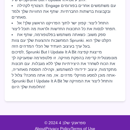
הצטרף לקהילה: Engage עם משתמשים אחרים בפורומים
ובקבוצות ברשתות החברתיות. שתף את החוויות שלך ולמד
מאחרים.
התחל ליצור: קפוץ ישר לתוך הפרויקט הראשון שלך! אל
תפחד לנסות את כל התכונות החדשות ולראות מה תוכל ליצור.
ספק משוב: כשאתה משתמש בפלטפורמה, שתף את
המחשבות וההצעות שלך עם צוות Sprunki. הקלט שלך הוא
בעל ערך בעיצוב העתיד של הכלי המדהים הזה.
לסיכום, Sprunki But I Update It A Bit מייצגת קפיצה
מונומנטלית קדימה בהפקת מוזיקה. זו פלטפורמה שמעניקה לך
את הכוח לשחרר את היצירתיות שלך ללא מגבלות. עם תכונות
מתקדמות, עיצוב ידידותי למשתמש, וקהילה תוססת מאחוריה,
אתה מוכן למסע מוזיקלי מדהים. אז, מה אתה מחכה? צלול ל-
Sprunki But I Update It A Bit והתחל ליצור את המוזיקה של
החלומות שלך היום!
© 2024 ספראנקי שלב 4
About
Privacy Policy
Terms of Use