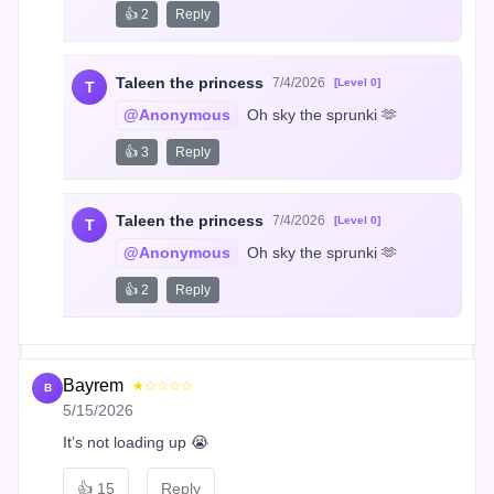
👍 2
Reply
Taleen the princess
7/4/2026
[Level 0]
T
@Anonymous
 Oh sky the sprunki 🫶
👍 3
Reply
Taleen the princess
7/4/2026
[Level 0]
T
@Anonymous
 Oh sky the sprunki 🫶
👍 2
Reply
Bayrem
★☆☆☆☆
B
5/15/2026
It’s not loading up 😭
👍
15
Reply