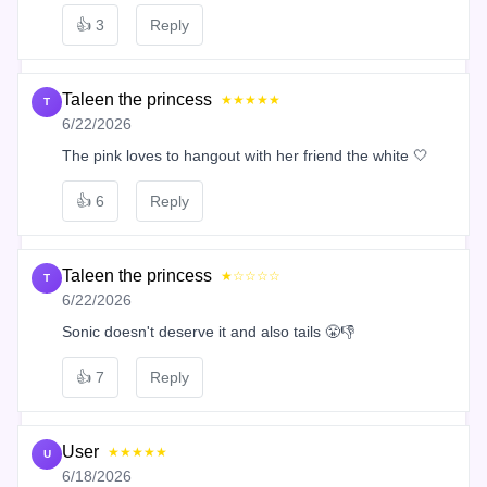
👍
3
Reply
Taleen the princess
★★★★★
T
6/22/2026
The pink loves to hangout with her friend the white 🤍
👍
6
Reply
Taleen the princess
★☆☆☆☆
T
6/22/2026
Sonic doesn't deserve it and also tails 😤👎
👍
7
Reply
User
★★★★★
U
6/18/2026