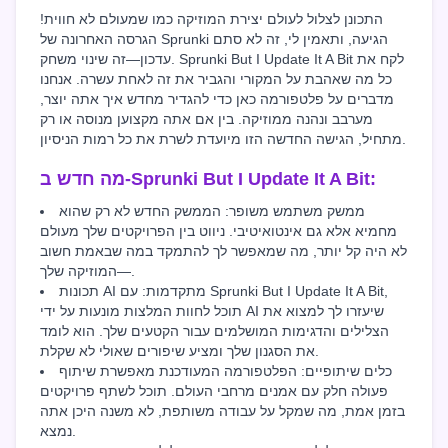
התכונן לצלול לעולם יצירת המוזיקה כמו שמעולם לא חווית!
הגרסה האחרונה של Sprunki הגיעה, ותאמין לי, זה לא סתם
עדכון—זה שינוי משחק. Sprunki But I Update It A Bit לקח את
כל מה שאהבת על המקורי והגביר את זה לאחת עשרה. אנחנו
מדברים על פלטפורמה כאן כדי להגדיר מחדש איך אתה יוצר,
מערבב ונהנה ממוזיקה. בין אם אתה מקצוען מנוסה או רק
מתחיל, הגישה החדשה הזו מיועדת לשרת את כל רמות הניסיון.
מה חדש ב-Sprunki But I Update It A Bit:
ממשק משתמש משופר: הממשק החדש לא רק שהוא
מחמיא אלא גם אינטואיטיבי. ניווט בין הפרויקטים שלך מעולם
לא היה קל יותר, מה שמאפשר לך להתמקד במה שבאמת חשוב
—המוזיקה שלך.
תכונות AI מתקדמות: עם Sprunki But I Update It A Bit,
תוכל לחוות המלצות מונעות על ידי AI שיעזרו לך למצוא את
הצלילים והדגימות המושלמים עבור הקטעים שלך. הוא לומד
את הסגנון שלך ומציע שיפורים שאולי לא שקלת.
כלים שיתופיים: הפלטפורמה המעודכנת מאפשרת שיתוף
פעולה חלק עם אמנים מרחבי העולם. תוכל לשתף פרויקטים
בזמן אמת, מה שמקל על עבודה משותפת, לא משנה היכן אתה
נמצא.