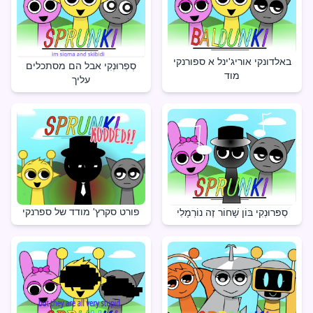
באלדונקי אוריג'ינל א ספורנקי
סְפְרוּנְקִי אבל הם מסתכלים
מוד
עליך
פורט סקרץ' מודד של ספרנקי
סְפּרוּנְקִי בּוֹן שָׁחוֹר זֶה נוֹרְמָלִי