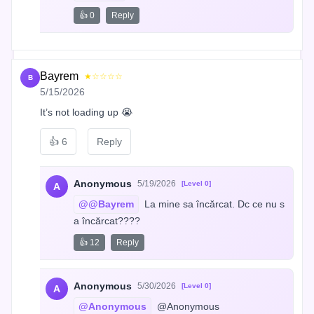
👍 0
Reply
Bayrem
★☆☆☆☆
B
5/15/2026
It’s not loading up 😭
👍
6
Reply
Anonymous
5/19/2026
[Level 0]
A
@@Bayrem
 La mine sa încărcat. Dc ce nu s
a încărcat????
👍 12
Reply
Anonymous
5/30/2026
[Level 0]
A
@Anonymous
 @Anonymous