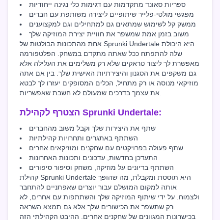
ספריות סאונד מתקדמות עם דגימות כלי נגינה ייחודיות
מפגשי מולטי-פלייר שיתופיים ליצירה משותפת עם חברים
ממשק קל לשימוש שמתאים גם למתחילים וגם למקצוענים
משוב בזמן אמת שמשפר את חוויית יצירת המוזיקה שלך
אחת מהתכונות הבולטות של Sprunki Undertale היא היכולת
שלה להתפתח ככל שאתה מתקדם במשחק. הפלטפורמה
מאפשרת לך ליצור טראקים שלא רק משלימים את העלילה אלא
גם משקפים את הסגנון והיצירתיות האישית שלך. בין אם אתה
מוזיקאי מנוסה או רק מתחיל, הכלים המסופקים יעזרו לך לבטא
את עצמך בדרכים שמעולם לא חשבת שאפשריות.
הצטרף לקהילת Sprunki Undertale:
שתף את היצירות שלך וקבל משוב מהחברים
השתתף באתגרים ותחרויות קהילתיות
שתף פעולה בפרויקטים עם שחקנים ומוזיקאים אחרים
התעדכן בחדשות, עדכונים ותכונות האחרונות
השתתף בדיונים על מוזיקה, משחק וסיפור סיפורים
קהילת Sprunki Undertale היא תוססת ומקבלת, מה שהופך
אותה למקום המושלם עבור יוצרים שאפתניים להתחבר
ולצמוח. על ידי שיתוף המוזיקה שלך והשתתפות עם אחרים, לא
רק שתשפר את הכישורים שלך אלא גם תמצא השראה
בכישרונות המגוונים של שחקנים אחרים. ההיבט הקהילתי הזה