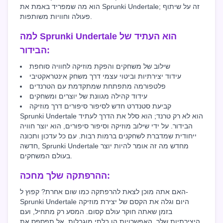
הוא מה שמפריד באמת את Sprunki Undertale; זה על שיתוף
פעולה וחוויות משותפות.
למה Sprunki Undertale הוא העתיד של
הבידור:
שילוב של משחקים והפקת מוזיקה לחוויה סוחפת
עידוד יצירתיות וביטוי עצמי דרך משחק אינטראקטיבי
פלטפורמה מתפתחת שמתקדמת עם הטרנדים
עידוד קהילה מגוונת של יוצרים ומשחקים
קביעת סטנדרט חדש לסיפור סיפורים דרך מוזיקה
Sprunki Undertale הוא לא רק טרנד; הוא סלל את הדרך לעתיד
הבידור. על ידי שילוב מוזיקה וסיפור סיפורים, הוא יוצר חוויה
ייחודית שמדברת לשחקנים ברמות רבות. עם כל עדכון ותכונה
חדשה, Sprunki Undertale מחדש מה זה אומר להיות יוצר
בעולם המשחקים.
ההרפתקה שלך מחכה:
האם אתה מוכן לצאת להרפתקה כמו שום אחרת? קפוץ ל-
Sprunki Undertale היום וגלה את הקסם של יצירת מוזיקה
בזמן שאתה חוקר עולם קסום. המסע רק מתחיל, ועם
היצירתיות שלך, האפשרויות הן בלתי מוגבלות. אל תפספס את