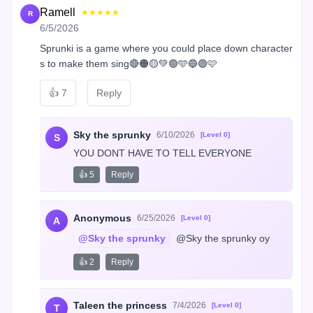
Ramell
★★★★★
R
6/5/2026
Sprunki is a game where you could place down character
s to make them sing🔴🟠🟡💚🟢🩵🔵🟣🩷
👍
7
Reply
Sky the sprunky
6/10/2026
[Level 0]
S
YOU DONT HAVE TO TELL EVERYONE
👍 5
Reply
Anonymous
6/25/2026
[Level 0]
A
@Sky the sprunky
 @Sky the sprunky oy
👍 2
Reply
Taleen the princess
7/4/2026
[Level 0]
T