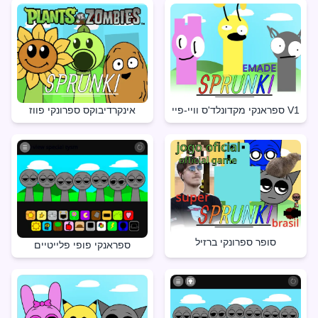
ספראנקי מקדונלד'ס וויי-פיי V1
אינקרדיבוקס ספרונקי פווז
סופר ספרונקי ברזיל
ספראנקי פופי פלייטיים