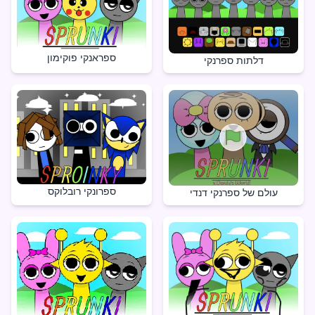
ספראנקי פוקימון
דלתות ספרנקי
ספרונקי רובלוקס
עולם של ספרנקי דנדי