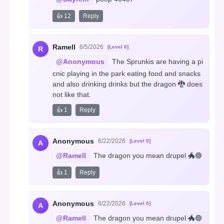
👍 12
Reply
Ramell
6/5/2026
[Level 0]
R
@Anonymous
 The Sprunkis are having a pi
cnic playing in the park eating food and snacks 
and also drinking drinks but the dragon 🐉 does 
not like that.
👍 1
Reply
Anonymous
6/22/2026
[Level 0]
A
@Ramell
 The dragon you mean drupel 🐲🟣
👍 1
Reply
Anonymous
6/22/2026
[Level 0]
A
@Ramell
 The dragon you mean drupel 🐲🟣