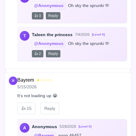
@Anonymous
 Oh sky the sprunki 🫶
👍 3
Reply
Taleen the princess
7/4/2026
[Level 0]
T
@Anonymous
 Oh sky the sprunki 🫶
👍 2
Reply
Bayrem
★☆☆☆☆
B
5/15/2026
It’s not loading up 😭
👍
15
Reply
Anonymous
5/28/2026
[Level 0]
A
@Bayrem
 poop 46457