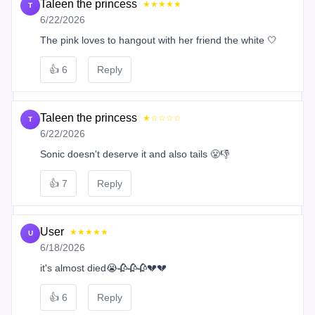
Taleen the princess
★★★★★
T
6/22/2026
The pink loves to hangout with her friend the white 🤍
👍
6
Reply
Taleen the princess
★☆☆☆☆
T
6/22/2026
Sonic doesn't deserve it and also tails 😤👎
👍
7
Reply
User
★★★★★
U
6/18/2026
it's almost died😭🥀🥀🥀💔💔
👍
6
Reply