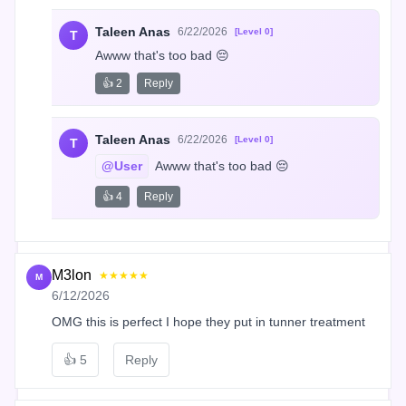
Taleen Anas
6/22/2026
[Level 0]
T
Awww that's too bad 😔
👍 2
Reply
Taleen Anas
6/22/2026
[Level 0]
T
@User
 Awww that's too bad 😔
👍 4
Reply
M3lon
★★★★★
M
6/12/2026
OMG this is perfect I hope they put in tunner treatment
👍
5
Reply