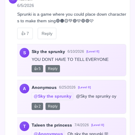
6/5/2026
Sprunki is a game where you could place down character
s to make them sing🔴🟠🟡💚🟢🩵🔵🟣🩷
👍
7
Reply
Sky the sprunky
6/10/2026
[Level 0]
S
YOU DONT HAVE TO TELL EVERYONE
👍 5
Reply
Anonymous
6/25/2026
[Level 0]
A
@Sky the sprunky
 @Sky the sprunky oy
👍 2
Reply
Taleen the princess
7/4/2026
[Level 0]
T
@Anonymous
 Oh sky the sprunki 🫶