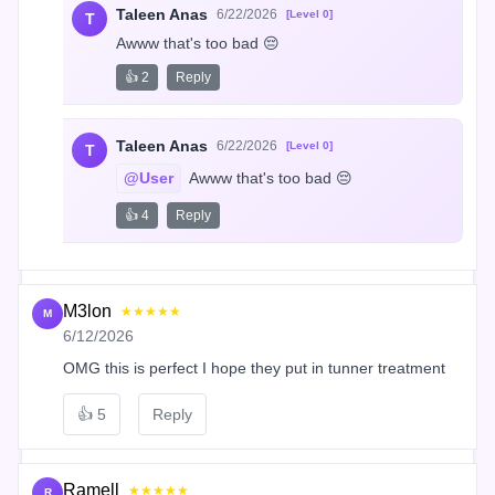
Taleen Anas
6/22/2026
[Level 0]
T
Awww that's too bad 😔
👍 2
Reply
Taleen Anas
6/22/2026
[Level 0]
T
@User
 Awww that's too bad 😔
👍 4
Reply
M3lon
★★★★★
M
6/12/2026
OMG this is perfect I hope they put in tunner treatment
👍
5
Reply
Ramell
★★★★★
R