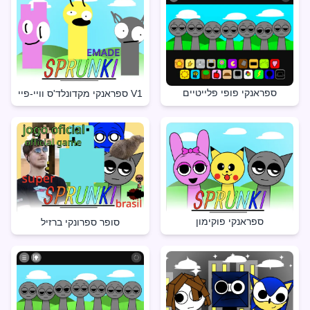
ספראנקי פופי פלייטיים
ספראנקי מקדונלד'ס וויי-פיי V1
ספראנקי פוקימון
סופר ספרונקי ברזיל