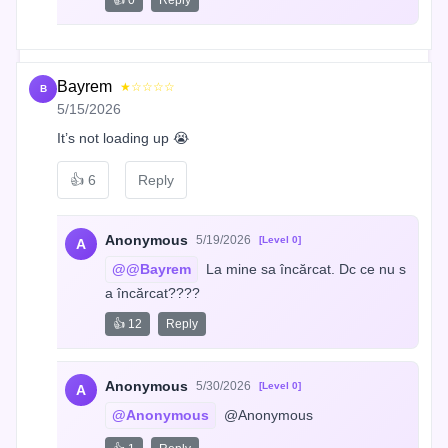
Bayrem
★☆☆☆☆
B
5/15/2026
It’s not loading up 😭
👍
6
Reply
Anonymous
5/19/2026
[Level 0]
A
@@Bayrem
 La mine sa încărcat. Dc ce nu s
a încărcat????
👍 12
Reply
Anonymous
5/30/2026
[Level 0]
A
@Anonymous
 @Anonymous