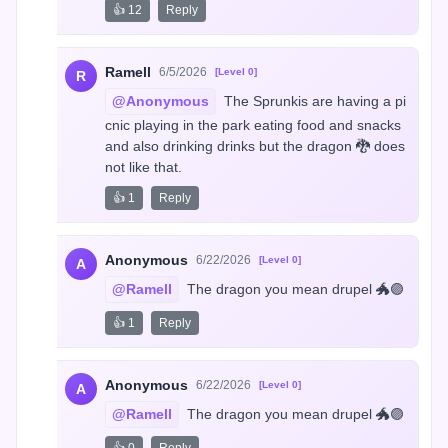
👍 12
Reply
Ramell
6/5/2026
[Level 0]
R
@Anonymous
 The Sprunkis are having a pi
cnic playing in the park eating food and snacks 
and also drinking drinks but the dragon 🐉 does 
not like that.
👍 1
Reply
Anonymous
6/22/2026
[Level 0]
A
@Ramell
 The dragon you mean drupel 🐲🟣
👍 1
Reply
Anonymous
6/22/2026
[Level 0]
A
@Ramell
 The dragon you mean drupel 🐲🟣
👍 0
Reply