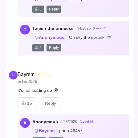
👍 3
Reply
Taleen the princess
7/4/2026
[Level 0]
T
@Anonymous
 Oh sky the sprunki 🫶
👍 2
Reply
Bayrem
★☆☆☆☆
B
5/15/2026
It’s not loading up 😭
👍
15
Reply
Anonymous
5/28/2026
[Level 0]
A
@Bayrem
 poop 46457