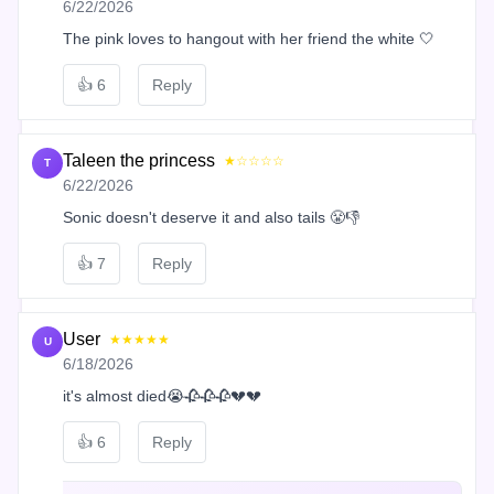
6/22/2026
The pink loves to hangout with her friend the white 🤍
👍
6
Reply
Taleen the princess
★☆☆☆☆
T
6/22/2026
Sonic doesn't deserve it and also tails 😤👎
👍
7
Reply
User
★★★★★
U
6/18/2026
it's almost died😭🥀🥀🥀💔💔
👍
6
Reply