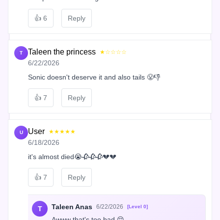
👍
6
Reply
Taleen the princess
★☆☆☆☆
T
6/22/2026
Sonic doesn't deserve it and also tails 😤👎
👍
7
Reply
User
★★★★★
U
6/18/2026
it's almost died😭🥀🥀🥀💔💔
👍
7
Reply
Taleen Anas
6/22/2026
[Level 0]
T
Awww that's too bad 😔