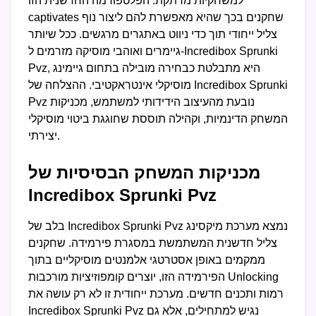
למשחקיות מרתקת. הפלטפורמה החדשנית הזו
captivates שחקנים בכך שהיא מאפשרת להם ליצור נוף
צליל ייחודי תוך כדי ניווט באתגרים מרגשים. ככל שיותר
גיימרים ואוהבי מוסיקה מזרמים ל-Incredibox Sprunki
Pvz, היא מתבלטת כבחירה מובילה בתחום גיימינג
מוסיקלי אינטראקטיבי. ההצלחה של Incredibox Sprunki
Pvz נובעת מהעיצוב הידידותי למשתמש, מכניקות
המשחק הדינמיות, וקהילה תוססת שחוגגת ביטוי מוסיקלי
יצירתי.
מכניקות המשחק הבסיסיות של
Incredibox Sprunki Pvz
בלב של Incredibox Sprunki Pvz נמצא מערכת מיקסינג
צליל חדשנית המשתמשת במסגרת פירמידה. שחקנים
ממקמים באופן אסטרטגי אלמנטים מוסיקליים בתוך
הפירמידה הזו, יוצרים קומפוזיציות מורכבות Unlocking
רמות ותכנים חדשים. מערכת ייחודית זו לא רק עושה את
Incredibox Sprunki Pvz נגיש למתחילים, אלא גם