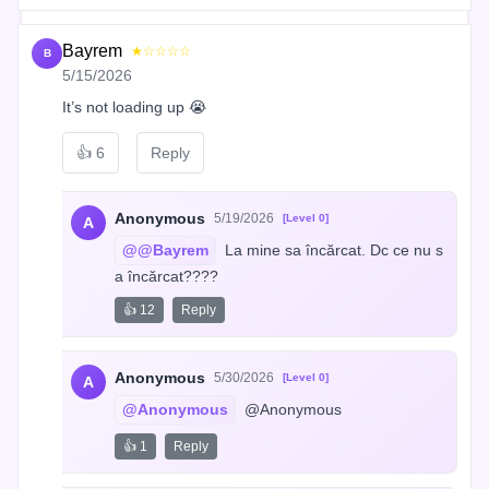
Bayrem
★☆☆☆☆
B
5/15/2026
It’s not loading up 😭
👍
6
Reply
Anonymous
5/19/2026
[Level 0]
A
@@Bayrem
 La mine sa încărcat. Dc ce nu s
a încărcat????
👍 12
Reply
Anonymous
5/30/2026
[Level 0]
A
@Anonymous
 @Anonymous
👍 1
Reply