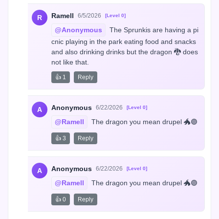
Ramell
6/5/2026
[Level 0]
R
@Anonymous
 The Sprunkis are having a pi
cnic playing in the park eating food and snacks 
and also drinking drinks but the dragon 🐉 does 
not like that.
👍 1
Reply
Anonymous
6/22/2026
[Level 0]
A
@Ramell
 The dragon you mean drupel 🐲🟣
👍 3
Reply
Anonymous
6/22/2026
[Level 0]
A
@Ramell
 The dragon you mean drupel 🐲🟣
👍 0
Reply