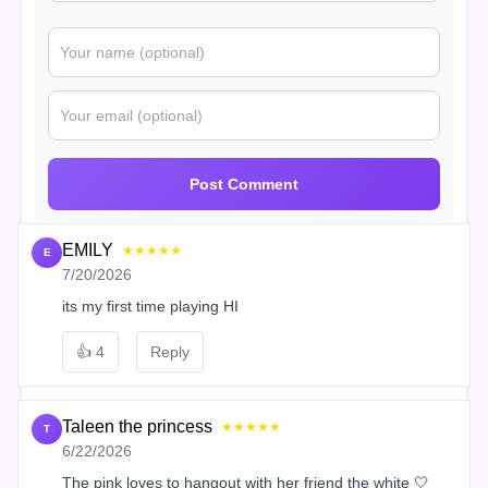
Post Comment
EMILY
★★★★★
E
7/20/2026
its my first time playing HI
👍
4
Reply
Taleen the princess
★★★★★
T
6/22/2026
The pink loves to hangout with her friend the white 🤍