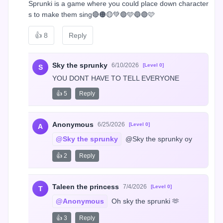
Sprunki is a game where you could place down character
s to make them sing🔴🟠🟡💚🟢🩵🔵🟣🩷
👍
8
Reply
Sky the sprunky
6/10/2026
[Level 0]
S
YOU DONT HAVE TO TELL EVERYONE
👍 5
Reply
Anonymous
6/25/2026
[Level 0]
A
@Sky the sprunky
 @Sky the sprunky oy
👍 2
Reply
Taleen the princess
7/4/2026
[Level 0]
T
@Anonymous
 Oh sky the sprunki 🫶
👍 3
Reply