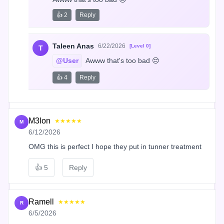
👍 2
Reply
Taleen Anas
6/22/2026
[Level 0]
T
@User
 Awww that's too bad 😔
👍 4
Reply
M3lon
★★★★★
M
6/12/2026
OMG this is perfect I hope they put in tunner treatment
👍
5
Reply
Ramell
★★★★★
R
6/5/2026