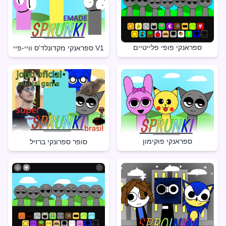
ספראנקי פופי פלייטיים
ספראנקי מקדונלד'ס וויי-פיי V1
ספראנקי פוקימון
סופר ספרונקי ברזיל