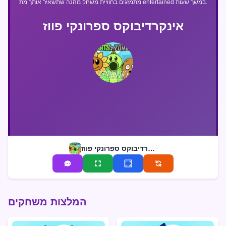
מתמזגים בחוויית משחק מהנה שתשאיר אותך מת entertained במשך שעות.
אינקרדיבוקס ספרונקי פווז
אינקרדיבוקס ספרונקי פווז
המלצות משחקים