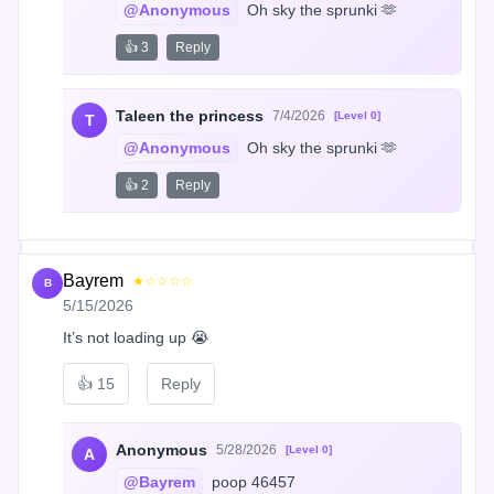
@Anonymous
 Oh sky the sprunki 🫶
👍 3
Reply
Taleen the princess
7/4/2026
[Level 0]
T
@Anonymous
 Oh sky the sprunki 🫶
👍 2
Reply
Bayrem
★☆☆☆☆
B
5/15/2026
It’s not loading up 😭
👍
15
Reply
Anonymous
5/28/2026
[Level 0]
A
@Bayrem
 poop 46457