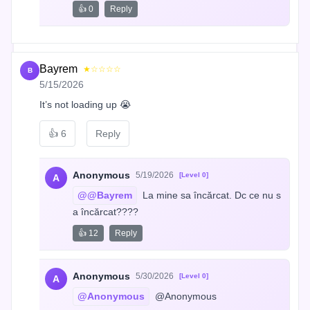
👍 0
Reply
Bayrem
★☆☆☆☆
B
5/15/2026
It’s not loading up 😭
👍
6
Reply
Anonymous
5/19/2026
[Level 0]
A
@@Bayrem
 La mine sa încărcat. Dc ce nu s
a încărcat????
👍 12
Reply
Anonymous
5/30/2026
[Level 0]
A
@Anonymous
 @Anonymous