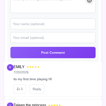
Post Comment
EMILY
★★★★★
E
7/20/2026
its my first time playing HI
👍
3
Reply
Taleen the princess
★★★★★
T