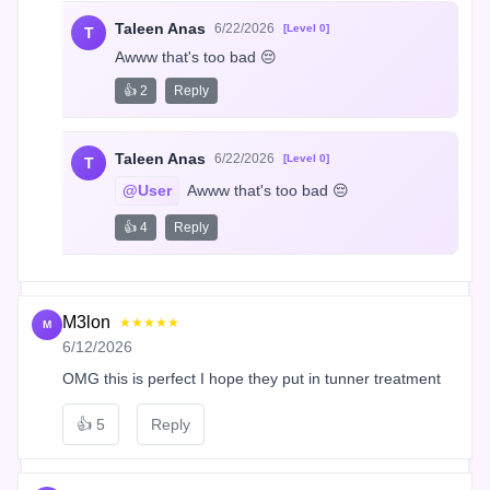
Taleen Anas
6/22/2026
[Level 0]
T
Awww that's too bad 😔
👍 2
Reply
Taleen Anas
6/22/2026
[Level 0]
T
@User
 Awww that's too bad 😔
👍 4
Reply
M3lon
★★★★★
M
6/12/2026
OMG this is perfect I hope they put in tunner treatment
👍
5
Reply