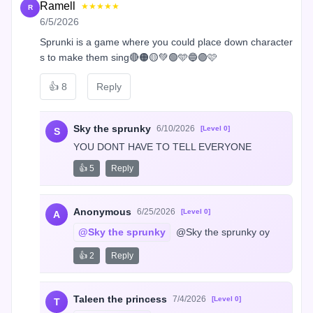
Ramell
★★★★★
R
6/5/2026
Sprunki is a game where you could place down character
s to make them sing🔴🟠🟡💚🟢🩵🔵🟣🩷
👍
8
Reply
Sky the sprunky
6/10/2026
[Level 0]
S
YOU DONT HAVE TO TELL EVERYONE
👍 5
Reply
Anonymous
6/25/2026
[Level 0]
A
@Sky the sprunky
 @Sky the sprunky oy
👍 2
Reply
Taleen the princess
7/4/2026
[Level 0]
T