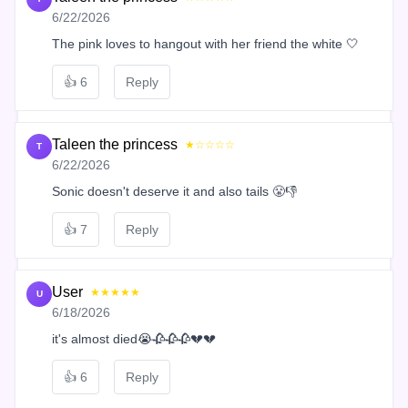
6/22/2026
The pink loves to hangout with her friend the white 🤍
👍
6
Reply
Taleen the princess
★☆☆☆☆
T
6/22/2026
Sonic doesn't deserve it and also tails 😤👎
👍
7
Reply
User
★★★★★
U
6/18/2026
it's almost died😭🥀🥀🥀💔💔
👍
6
Reply