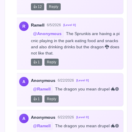
👍 12
Reply
Ramell
6/5/2026
[Level 0]
R
@Anonymous
 The Sprunkis are having a pi
cnic playing in the park eating food and snacks 
and also drinking drinks but the dragon 🐉 does 
not like that.
👍 1
Reply
Anonymous
6/22/2026
[Level 0]
A
@Ramell
 The dragon you mean drupel 🐲🟣
👍 1
Reply
Anonymous
6/22/2026
[Level 0]
A
@Ramell
 The dragon you mean drupel 🐲🟣