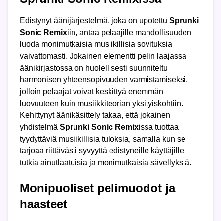
Edistynyt äänijärjestelmä, joka on upotettu
Sprunki
Sonic Remix
iin, antaa pelaajille mahdollisuuden
luoda monimutkaisia musiikillisia sovituksia
vaivattomasti. Jokainen elementti pelin laajassa
äänikirjastossa on huolellisesti suunniteltu
harmonisen yhteensopivuuden varmistamiseksi,
jolloin pelaajat voivat keskittyä enemmän
luovuuteen kuin musiikkiteorian yksityiskohtiin.
Kehittynyt äänikäsittely takaa, että jokainen
yhdistelmä
Sprunki Sonic Remix
issa tuottaa
tyydyttäviä musiikillisia tuloksia, samalla kun se
tarjoaa riittävästi syvyyttä edistyneille käyttäjille
tutkia ainutlaatuisia ja monimutkaisia sävellyksiä.
Monipuoliset pelimuodot ja
haasteet