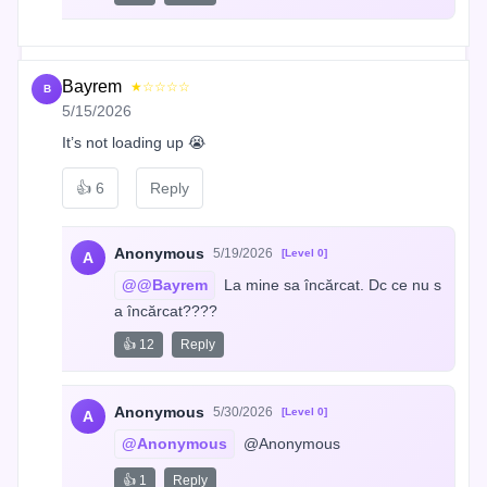
Bayrem
★☆☆☆☆
B
5/15/2026
It’s not loading up 😭
👍
6
Reply
Anonymous
5/19/2026
[Level 0]
A
@@Bayrem
 La mine sa încărcat. Dc ce nu s
a încărcat????
👍 12
Reply
Anonymous
5/30/2026
[Level 0]
A
@Anonymous
 @Anonymous
👍 1
Reply