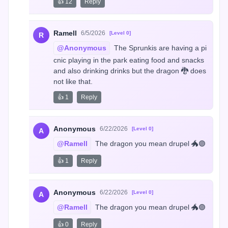
👍 12
Reply
Ramell
6/5/2026
[Level 0]
R
@Anonymous
 The Sprunkis are having a pi
cnic playing in the park eating food and snacks 
and also drinking drinks but the dragon 🐉 does 
not like that.
👍 1
Reply
Anonymous
6/22/2026
[Level 0]
A
@Ramell
 The dragon you mean drupel 🐲🟣
👍 1
Reply
Anonymous
6/22/2026
[Level 0]
A
@Ramell
 The dragon you mean drupel 🐲🟣
👍 0
Reply