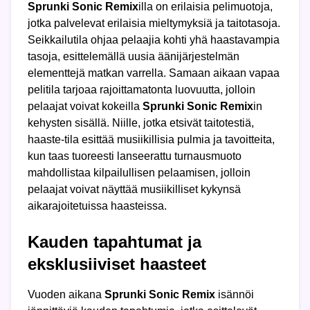
Sprunki Sonic Remix
illa on erilaisia pelimuotoja,
jotka palvelevat erilaisia mieltymyksiä ja taitotasoja.
Seikkailutila ohjaa pelaajia kohti yhä haastavampia
tasoja, esittelemällä uusia äänijärjestelmän
elementtejä matkan varrella. Samaan aikaan vapaa
pelitila tarjoaa rajoittamatonta luovuutta, jolloin
pelaajat voivat kokeilla
Sprunki Sonic Remix
in
kehysten sisällä. Niille, jotka etsivät taitotestiä,
haaste-tila esittää musiikillisia pulmia ja tavoitteita,
kun taas tuoreesti lanseerattu turnausmuoto
mahdollistaa kilpailullisen pelaamisen, jolloin
pelaajat voivat näyttää musiikilliset kykynsä
aikarajoitetuissa haasteissa.
Kauden tapahtumat ja
eksklusiiviset haasteet
Vuoden aikana
Sprunki Sonic Remix
isännöi