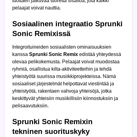
tuottaen jatkuvaa tuoretta sisältöä, jota kaikki
pelaajat voivat nauttia.
Sosiaalinen integraatio Sprunki
Sonic Remixissä
Integroituineiden sosiaalisten ominaisuuksien
kanssa
Sprunki Sonic Remix
edistää yhteydessä
olevaa pelikokemusta. Pelaajat voivat muodostaa
ryhmiä, osallistua kilta-aktiviteetteihin ja tehdä
yhteistyötä suurissa musiikkiprojekteissa. Nämä
sosiaaliset järjestelmät helpottavat viestintää ja
yhteistyötä, rakentaen vahvoja yhteisöjä, jotka
keskittyvät yhteisiin musiikillisiin kiinnostuksiin ja
pelisaavutuksiin.
Sprunki Sonic Remixin
tekninen suorituskyky