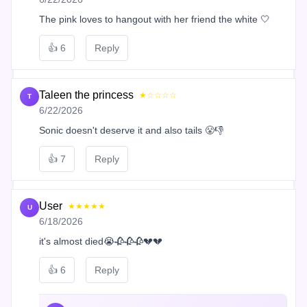
The pink loves to hangout with her friend the white 🤍
👍
6
Reply
Taleen the princess
★☆☆☆☆
T
6/22/2026
Sonic doesn't deserve it and also tails 😤👎
👍
7
Reply
User
★★★★★
U
6/18/2026
it's almost died😭🥀🥀🥀💔💔
👍
6
Reply