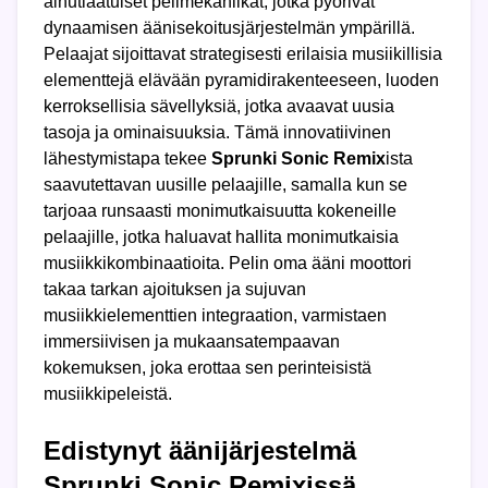
ainutlaatuiset pelimekaniikat, jotka pyörivät
dynaamisen äänisekoitusjärjestelmän ympärillä.
Pelaajat sijoittavat strategisesti erilaisia musiikillisia
elementtejä elävään pyramidirakenteeseen, luoden
kerroksellisia sävellyksiä, jotka avaavat uusia
tasoja ja ominaisuuksia. Tämä innovatiivinen
lähestymistapa tekee
Sprunki Sonic Remix
ista
saavutettavan uusille pelaajille, samalla kun se
tarjoaa runsaasti monimutkaisuutta kokeneille
pelaajille, jotka haluavat hallita monimutkaisia
musiikkikombinaatioita. Pelin oma ääni moottori
takaa tarkan ajoituksen ja sujuvan
musiikkielementtien integraation, varmistaen
immersiivisen ja mukaansatempaavan
kokemuksen, joka erottaa sen perinteisistä
musiikkipeleistä.
Edistynyt äänijärjestelmä
Sprunki Sonic Remixissä