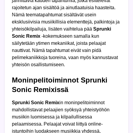
jännittäviä kauden tapahtumia, jotka esittelevät
rajoitetun ajan sisältöä ja ainutlaatuisia haasteita.
Nämä teematapahtumat sisältävät usein
eksklusiivisia musiikillisia elementtejä, palkintoja ja
yhteisökilpailuja, lisäten vaihtelua pää
Sprunki
Sonic Remix
-kokemukseen samalla kun
säilytetään ytimen mekaniikat, joista pelaajat
nauttivat. Nämä tapahtumat eivät vain pidä
pelimekaniikkoja tuoreina, vaan myös kannustavat
yhteisön osallistumiseen.
Moninpelitoiminnot Sprunki
Sonic Remixissä
Sprunki Sonic Remix
in moninpelitoiminnot
mahdollistavat pelaajien syöksyä yhteistyöhön
musiikin luomisessa ja kilpailullisessa
pelaamisessa. Pelaajat voivat liittyä online-
istuntoihin luodakseen musiikkia yhdessä,