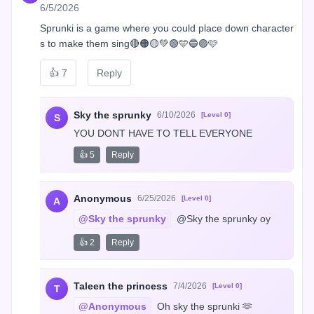
6/5/2026
Sprunki is a game where you could place down character
s to make them sing🔴🟠🟡💚🟢🩵🔵🟣🩷
👍
7
Reply
Sky the sprunky
6/10/2026
[Level 0]
S
YOU DONT HAVE TO TELL EVERYONE
👍 5
Reply
Anonymous
6/25/2026
[Level 0]
A
@Sky the sprunky
 @Sky the sprunky oy
👍 2
Reply
Taleen the princess
7/4/2026
[Level 0]
T
@Anonymous
 Oh sky the sprunki 🫶