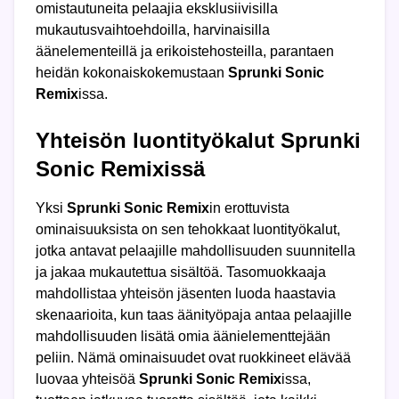
omistautuneita pelaajia eksklusiivisilla
mukautusvaihtoehdoilla, harvinaisilla
äänelementeillä ja erikoistehosteilla, parantaen
heidän kokonaiskokemustaan
Sprunki Sonic
Remix
issa.
Yhteisön luontityökalut Sprunki
Sonic Remixissä
Yksi
Sprunki Sonic Remix
in erottuvista
ominaisuuksista on sen tehokkaat luontityökalut,
jotka antavat pelaajille mahdollisuuden suunnitella
ja jakaa mukautettua sisältöä. Tasomuokkaaja
mahdollistaa yhteisön jäsenten luoda haastavia
skenaarioita, kun taas äänityöpaja antaa pelaajille
mahdollisuuden lisätä omia äänielementtejään
peliin. Nämä ominaisuudet ovat ruokkineet elävää
luovaa yhteisöä
Sprunki Sonic Remix
issa,