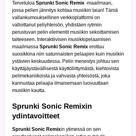
Tervetuloa
Sprunki Sonic Remix
-maailmaan,
jossa pelien jännitys kohtaa musiikin taian! Tämä
vallankumouksellinen verkkoplatformi on
valloittanut peliyhteisön, yhdistäen rytmiin
perustuvan pelin elementit musiikin sekoittamisen
taiteeseen. Interaktiivisen musiikkipelaamisen
maailmassa
Sprunki Sonic Remix
erottuu
suosikkina niin satunnaisten pelaajien kuin musiikin
ystävien keskuudessa. Pelin menestys johtuu sen
käyttäjäystävällisestä käyttöliittymästä, kiehtovista
pelimekaniikoista ja vahvasta yhteisöstä, joka
kannustaa pelaajia ilmaisemaan luovuuttaan
musiikin kautta.
Sprunki Sonic Remixin
ydintavoitteet
Sprunki Sonic Remix
in ytimessä on sen