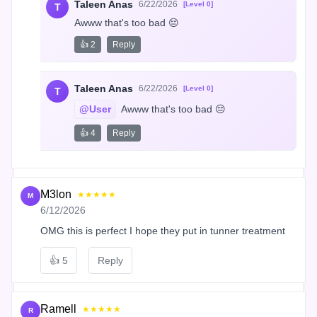
Taleen Anas
6/22/2026
[Level 0]
T
Awww that's too bad 😔
👍 2
Reply
Taleen Anas
6/22/2026
[Level 0]
T
@User
 Awww that's too bad 😔
👍 4
Reply
M3lon
★★★★★
M
6/12/2026
OMG this is perfect I hope they put in tunner treatment
👍
5
Reply
Ramell
★★★★★
R