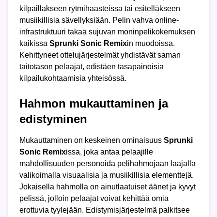
kilpaillakseen rytmihaasteissa tai esitelläkseen
musiikillisia sävellyksiään. Pelin vahva online-
infrastruktuuri takaa sujuvan moninpelikokemuksen
kaikissa
Sprunki Sonic Remix
in muodoissa.
Kehittyneet ottelujärjestelmät yhdistävät saman
taitotason pelaajat, edistäen tasapainoisia
kilpailukohtaamisia yhteisössä.
Hahmon mukauttaminen ja
edistyminen
Mukauttaminen on keskeinen ominaisuus
Sprunki
Sonic Remix
issa, joka antaa pelaajille
mahdollisuuden personoida pelihahmojaan laajalla
valikoimalla visuaalisia ja musiikillisia elementtejä.
Jokaisella hahmolla on ainutlaatuiset äänet ja kyvyt
pelissä, jolloin pelaajat voivat kehittää omia
erottuvia tyylejään. Edistymisjärjestelmä palkitsee