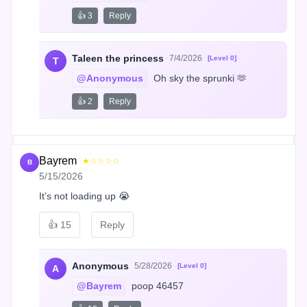
👍 3
Reply
Taleen the princess
7/4/2026
[Level 0]
T
@Anonymous
 Oh sky the sprunki 🫶
👍 2
Reply
Bayrem
★☆☆☆☆
B
5/15/2026
It’s not loading up 😭
👍
15
Reply
Anonymous
5/28/2026
[Level 0]
A
@Bayrem
 poop 46457