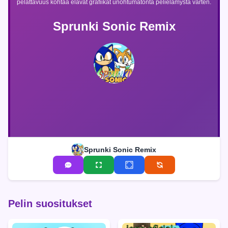
pelattavuus kohtaa elävät grafiikat unohtumatonta pelielämystä varten.
Sprunki Sonic Remix
Sprunki Sonic Remix
Pelin suositukset