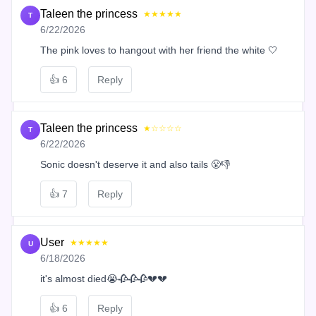
Taleen the princess
★★★★★
T
6/22/2026
The pink loves to hangout with her friend the white 🤍
👍
6
Reply
Taleen the princess
★☆☆☆☆
T
6/22/2026
Sonic doesn't deserve it and also tails 😤👎
👍
7
Reply
User
★★★★★
U
6/18/2026
it's almost died😭🥀🥀🥀💔💔
👍
6
Reply