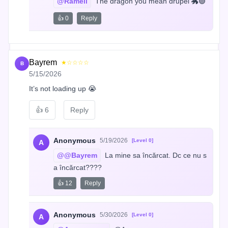
@Ramell
 The dragon you mean drupel 🐲🟣
👍 0
Reply
Bayrem
★☆☆☆☆
B
5/15/2026
It’s not loading up 😭
👍
6
Reply
Anonymous
5/19/2026
[Level 0]
A
@@Bayrem
 La mine sa încărcat. Dc ce nu s
a încărcat????
👍 12
Reply
Anonymous
5/30/2026
[Level 0]
A