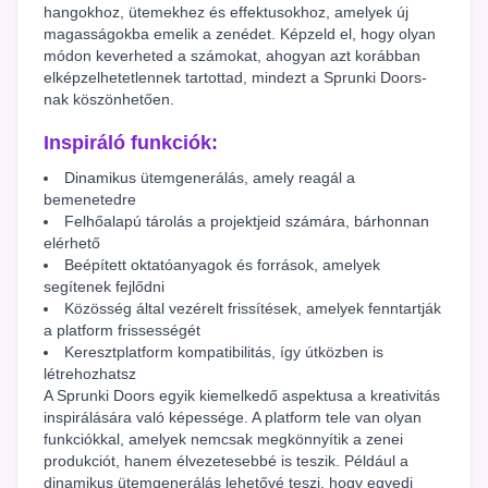
hangokhoz, ütemekhez és effektusokhoz, amelyek új
magasságokba emelik a zenédet. Képzeld el, hogy olyan
módon keverheted a számokat, ahogyan azt korábban
elképzelhetetlennek tartottad, mindezt a Sprunki Doors-
nak köszönhetően.
Inspiráló funkciók:
Dinamikus ütemgenerálás, amely reagál a
bemenetedre
Felhőalapú tárolás a projektjeid számára, bárhonnan
elérhető
Beépített oktatóanyagok és források, amelyek
segítenek fejlődni
Közösség által vezérelt frissítések, amelyek fenntartják
a platform frissességét
Keresztplatform kompatibilitás, így útközben is
létrehozhatsz
A Sprunki Doors egyik kiemelkedő aspektusa a kreativitás
inspirálására való képessége. A platform tele van olyan
funkciókkal, amelyek nemcsak megkönnyítik a zenei
produkciót, hanem élvezetesebbé is teszik. Például a
dinamikus ütemgenerálás lehetővé teszi, hogy egyedi