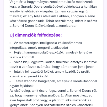
Véget ért a hagyományos zenei produkciós módszerek
kora; a Sprunki Doors segítségével beléphetsz a korlátlan
kreatív lehetőségek világába. Ez nem csupán egy új
frissítés; ez egy teljes átalakulás abban, ahogyan a zene
készítésére gondolunk. Tehát nézzük meg, miért is számít
a Sprunki Doors játékváltónak a zeneiparban.
Új dimenziók felfedezése:
Az mesterséges intelligencia zökkenőmentes
integrálása, amely megérti a stílusodat
Fejlett hangmanipuláló eszközök, amelyek lehetővé
teszik a kontrollt
Valós idejű együttműködési funkciók, amelyek lehetővé
teszik a zenészek számára, hogy bárhonnan jameljenek
Intuitív felhasználói felület, amely kezdők és profik
számára egyaránt készült
Testreszabható hangképek, amelyek a kreativitásoddal
együtt fejlődnek
Az első dolog, amit észre fogsz venni a Sprunki Doors-ról,
az, hogy mennyire felhasználóbarát. Akár most kezded,
akár tapasztalt profi vagy, a platform alkalmazkodik az
igényeidhez. Könnyen hozzáférhetsz széles választékú