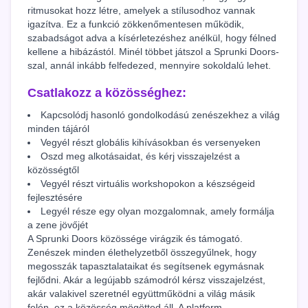
ritmusokat hozz létre, amelyek a stílusodhoz vannak
igazítva. Ez a funkció zökkenőmentesen működik,
szabadságot adva a kísérletezéshez anélkül, hogy félned
kellene a hibázástól. Minél többet játszol a Sprunki Doors-
szal, annál inkább felfedezed, mennyire sokoldalú lehet.
Csatlakozz a közösséghez:
Kapcsolódj hasonló gondolkodású zenészekhez a világ
minden tájáról
Vegyél részt globális kihívásokban és versenyeken
Oszd meg alkotásaidat, és kérj visszajelzést a
közösségtől
Vegyél részt virtuális workshopokon a készségeid
fejlesztésére
Legyél része egy olyan mozgalomnak, amely formálja
a zene jövőjét
A Sprunki Doors közössége virágzik és támogató.
Zenészek minden élethelyzetből összegyűlnek, hogy
megosszák tapasztalataikat és segítsenek egymásnak
fejlődni. Akár a legújabb számodról kérsz visszajelzést,
akár valakivel szeretnél együttműködni a világ másik
felén, ez a közösség mögötted áll. A platform