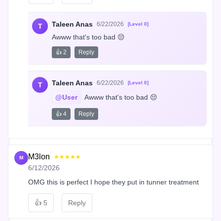
Taleen Anas
6/22/2026
[Level 0]
T
Awww that's too bad 😔
👍 2
Reply
Taleen Anas
6/22/2026
[Level 0]
T
@User
 Awww that's too bad 😔
👍 4
Reply
M3lon
★★★★★
M
6/12/2026
OMG this is perfect I hope they put in tunner treatment
👍
5
Reply