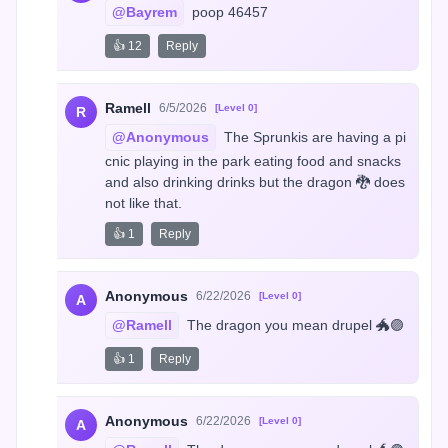
@Bayrem
 poop 46457
👍 12
Reply
Ramell
6/5/2026
[Level 0]
R
@Anonymous
 The Sprunkis are having a pi
cnic playing in the park eating food and snacks 
and also drinking drinks but the dragon 🐉 does 
not like that.
👍 1
Reply
Anonymous
6/22/2026
[Level 0]
A
@Ramell
 The dragon you mean drupel 🐲🟣
👍 1
Reply
Anonymous
6/22/2026
[Level 0]
A