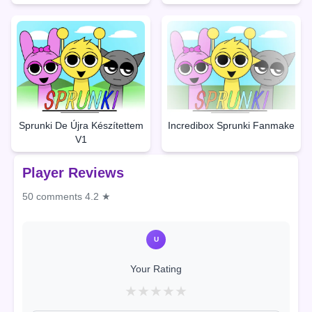
Sprunki De Újra Készítettem
Incredibox Sprunki Fanmake
V1
Player Reviews
50 comments
4.2 ★
U
Your Rating
★
★
★
★
★