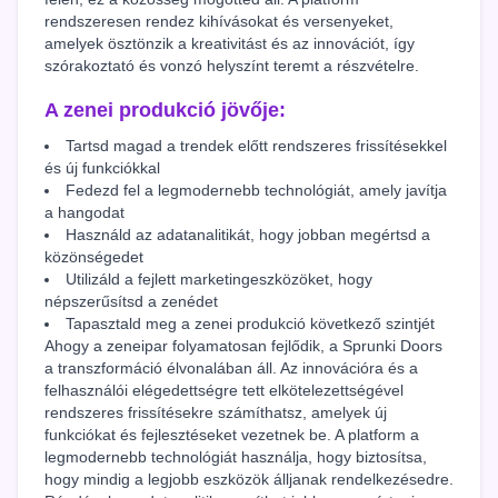
rendszeresen rendez kihívásokat és versenyeket,
amelyek ösztönzik a kreativitást és az innovációt, így
szórakoztató és vonzó helyszínt teremt a részvételre.
A zenei produkció jövője:
Tartsd magad a trendek előtt rendszeres frissítésekkel
és új funkciókkal
Fedezd fel a legmodernebb technológiát, amely javítja
a hangodat
Használd az adatanalitikát, hogy jobban megértsd a
közönségedet
Utilizáld a fejlett marketingeszközöket, hogy
népszerűsítsd a zenédet
Tapasztald meg a zenei produkció következő szintjét
Ahogy a zeneipar folyamatosan fejlődik, a Sprunki Doors
a transzformáció élvonalában áll. Az innovációra és a
felhasználói elégedettségre tett elkötelezettségével
rendszeres frissítésekre számíthatsz, amelyek új
funkciókat és fejlesztéseket vezetnek be. A platform a
legmodernebb technológiát használja, hogy biztosítsa,
hogy mindig a legjobb eszközök álljanak rendelkezésedre.