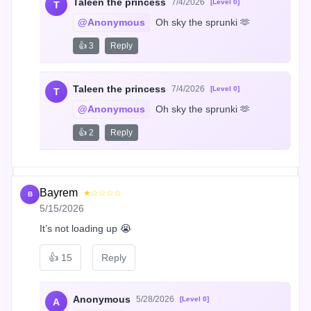
Taleen the princess
7/4/2026
[Level 0]
T
@Anonymous
 Oh sky the sprunki 🫶
👍 3
Reply
Taleen the princess
7/4/2026
[Level 0]
T
@Anonymous
 Oh sky the sprunki 🫶
👍 2
Reply
Bayrem
★☆☆☆☆
B
5/15/2026
It’s not loading up 😭
👍
15
Reply
Anonymous
5/28/2026
[Level 0]
A