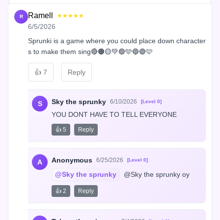
Ramell
★★★★★
R
6/5/2026
Sprunki is a game where you could place down character
s to make them sing🔴🟠🟡💚🟢🩵🔵🟣🩷
👍
7
Reply
Sky the sprunky
6/10/2026
[Level 0]
S
YOU DONT HAVE TO TELL EVERYONE
👍 5
Reply
Anonymous
6/25/2026
[Level 0]
A
@Sky the sprunky
 @Sky the sprunky oy
👍 2
Reply