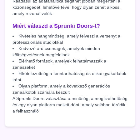
Ráadásul az adatanalitika segíthet jobban megérteni a
közönségedet, lehetővé téve, hogy olyan zenét alkoss,
amely rezonál velük.
Miért válaszd a Sprunki Doors-t?
Kivételes hangminőség, amely felveszi a versenyt a
professzionális stúdiókkal
Kedvező árú csomagok, amelyek minden
költségvetésnek megfelelnek
Elérhető források, amelyek felhatalmazzák a
zenészeket
Elkötelezettség a fenntarthatóság és etikai gyakorlatok
iránt
Olyan platform, amely a következő generációs
zenealkotók számára készült
A Sprunki Doors választása a minőség, a megfizethetőség
és egy olyan platform mellett dönt, amely valóban törődik
a felhasználó