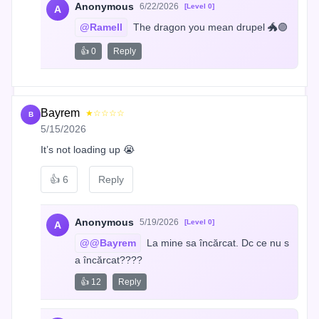
Anonymous
6/22/2026
[Level 0]
A
@Ramell
 The dragon you mean drupel 🐲🟣
👍 0
Reply
Bayrem
★☆☆☆☆
B
5/15/2026
It’s not loading up 😭
👍
6
Reply
Anonymous
5/19/2026
[Level 0]
A
@@Bayrem
 La mine sa încărcat. Dc ce nu s
a încărcat????
👍 12
Reply