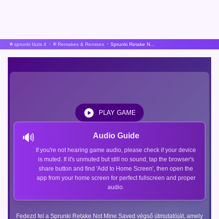
sprunki fázis 4
Remakes & Remixes
Sprunki Retake Nem az enyém Mentve
PLAY GAME
🔊
Audio Guide
If you're not hearing game audio, please check if your device
is muted. If it's unmuted but still no sound, tap the browser's
share button and find 'Add to Home Screen', then open the
app from your home screen for perfect fullscreen and proper
audio.
Fedezd fel a Sprunki Retake Not Mine Saved végső útmutatóját, amely