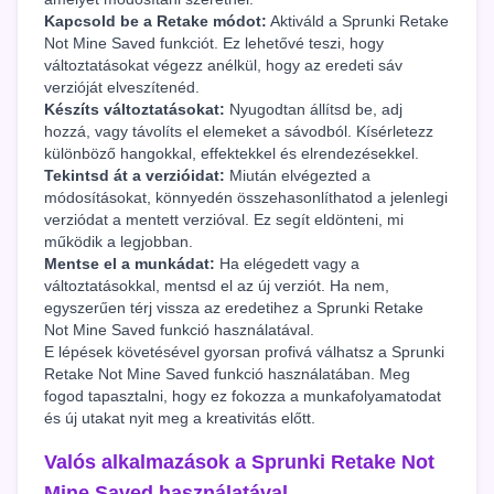
Kapcsold be a Retake módot:
Aktiváld a Sprunki Retake
Not Mine Saved funkciót. Ez lehetővé teszi, hogy
változtatásokat végezz anélkül, hogy az eredeti sáv
verzióját elveszítenéd.
Készíts változtatásokat:
Nyugodtan állítsd be, adj
hozzá, vagy távolíts el elemeket a sávodból. Kísérletezz
különböző hangokkal, effektekkel és elrendezésekkel.
Tekintsd át a verzióidat:
Miután elvégezted a
módosításokat, könnyedén összehasonlíthatod a jelenlegi
verziódat a mentett verzióval. Ez segít eldönteni, mi
működik a legjobban.
Mentse el a munkádat:
Ha elégedett vagy a
változtatásokkal, mentsd el az új verziót. Ha nem,
egyszerűen térj vissza az eredetihez a Sprunki Retake
Not Mine Saved funkció használatával.
E lépések követésével gyorsan profivá válhatsz a Sprunki
Retake Not Mine Saved funkció használatában. Meg
fogod tapasztalni, hogy ez fokozza a munkafolyamatodat
és új utakat nyit meg a kreativitás előtt.
Valós alkalmazások a Sprunki Retake Not
Mine Saved használatával