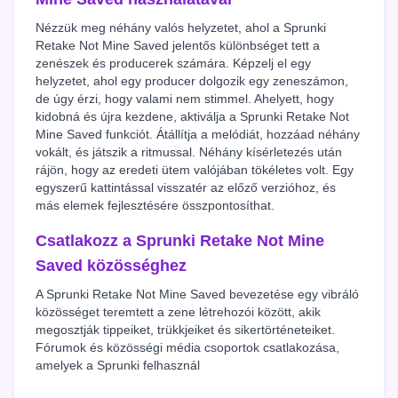
Nézzük meg néhány valós helyzetet, ahol a Sprunki
Retake Not Mine Saved jelentős különbséget tett a
zenészek és producerek számára. Képzelj el egy
helyzetet, ahol egy producer dolgozik egy zeneszámon,
de úgy érzi, hogy valami nem stimmel. Ahelyett, hogy
kidobná és újra kezdene, aktiválja a Sprunki Retake Not
Mine Saved funkciót. Átállítja a melódiát, hozzáad néhány
vokált, és játszik a ritmussal. Néhány kísérletezés után
rájön, hogy az eredeti ütem valójában tökéletes volt. Egy
egyszerű kattintással visszatér az előző verzióhoz, és
más elemek fejlesztésére összpontosíthat.
Csatlakozz a Sprunki Retake Not Mine
Saved közösséghez
A Sprunki Retake Not Mine Saved bevezetése egy vibráló
közösséget teremtett a zene létrehozói között, akik
megosztják tippeiket, trükkjeiket és sikertörténeteiket.
Fórumok és közösségi média csoportok csatlakozása,
amelyek a Sprunki felhasznál