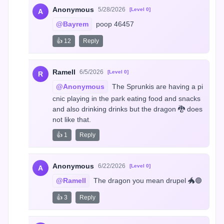
Anonymous
5/28/2026
[Level 0]
A
@Bayrem
 poop 46457
👍 12
Reply
Ramell
6/5/2026
[Level 0]
R
@Anonymous
 The Sprunkis are having a pi
cnic playing in the park eating food and snacks 
and also drinking drinks but the dragon 🐉 does 
not like that.
👍 1
Reply
Anonymous
6/22/2026
[Level 0]
A
@Ramell
 The dragon you mean drupel 🐲🟣
👍 3
Reply