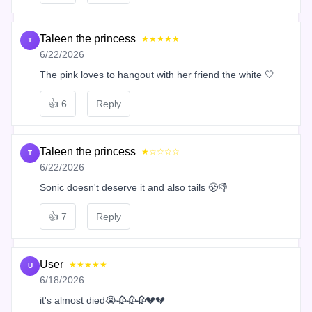
Taleen the princess
★★★★★
T
6/22/2026
The pink loves to hangout with her friend the white 🤍
👍
6
Reply
Taleen the princess
★☆☆☆☆
T
6/22/2026
Sonic doesn't deserve it and also tails 😤👎
👍
7
Reply
User
★★★★★
U
6/18/2026
it's almost died😭🥀🥀🥀💔💔