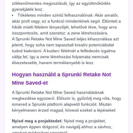
zökkenőmentes megosztását, így az együttműködés
gyerekjáték lesz.
Tökéletes minden szintű felhasználónak: Akár amatőr,
akár profi vagy, ez a funkció mindenkinek segít. Eltünteti a
hibák miatti félelem tényezőjét, lehetővé téve, hogy arra
összpontosíts, amit szeretsz: a zene létrehozására.
A Sprunki Retake Not Mine Saved teljes kihasználása azt
jelenti, hogy soha nem tapasztalt kreatív potenciálodat
tudod kiaknázni. A kudarc félelmét a felfedezés izgalma
váltja fel, így a zene létrehozási folyamata nemcsak
élvezetesebb, hanem termékenyebb is lesz.
Hogyan használd a Sprunki Retake Not
Mine Saved-et
A Sprunki Retake Not Mine Saved használatának
megkezdése egyszerű. Először is, győződj meg róla, hogy
ismered a Sprunki platform alapvető funkcióit. Miután
kényelmesen érzed magad, kövesd ezeket a lépéseket:
Nyisd meg a projektedet:
Nyisd meg a projektet,
amelyen éppen dolgozol, és navigálj ahhoz a sávhoz,
amelyet módosítani szeretnél.