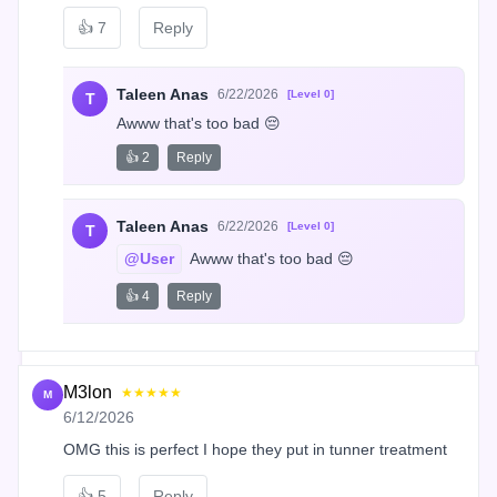
👍
7
Reply
Taleen Anas
6/22/2026
[Level 0]
T
Awww that's too bad 😔
👍 2
Reply
Taleen Anas
6/22/2026
[Level 0]
T
@User
 Awww that's too bad 😔
👍 4
Reply
M3lon
★★★★★
M
6/12/2026
OMG this is perfect I hope they put in tunner treatment
👍
5
Reply