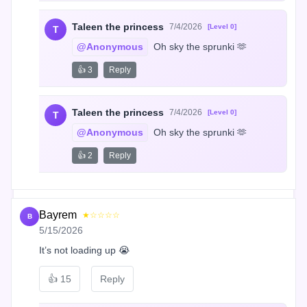
Taleen the princess
7/4/2026
[Level 0]
T
@Anonymous
 Oh sky the sprunki 🫶
👍 3
Reply
Taleen the princess
7/4/2026
[Level 0]
T
@Anonymous
 Oh sky the sprunki 🫶
👍 2
Reply
Bayrem
★☆☆☆☆
B
5/15/2026
It’s not loading up 😭
👍
15
Reply