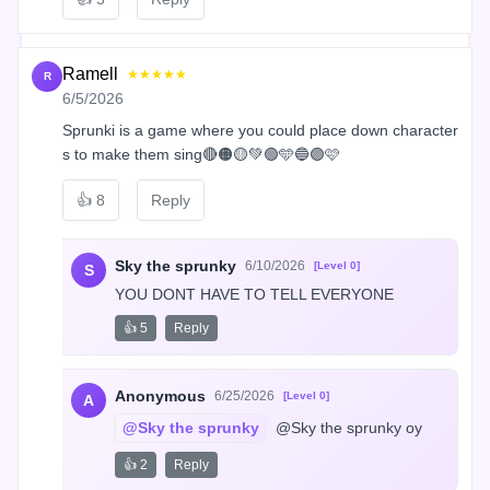
Ramell
★★★★★
R
6/5/2026
Sprunki is a game where you could place down character
s to make them sing🔴🟠🟡💚🟢🩵🔵🟣🩷
👍
8
Reply
Sky the sprunky
6/10/2026
[Level 0]
S
YOU DONT HAVE TO TELL EVERYONE
👍 5
Reply
Anonymous
6/25/2026
[Level 0]
A
@Sky the sprunky
 @Sky the sprunky oy
👍 2
Reply