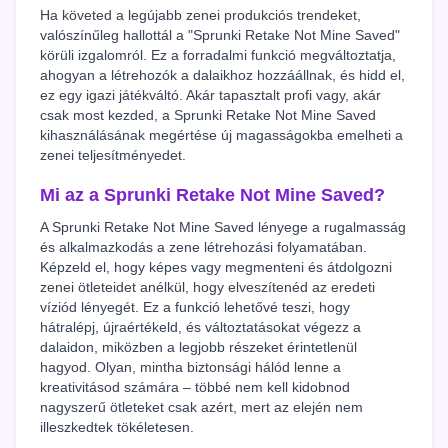
Ha követed a legújabb zenei produkciós trendeket,
valószínűleg hallottál a "Sprunki Retake Not Mine Saved"
körüli izgalomról. Ez a forradalmi funkció megváltoztatja,
ahogyan a létrehozók a dalaikhoz hozzáállnak, és hidd el,
ez egy igazi játékváltó. Akár tapasztalt profi vagy, akár
csak most kezded, a Sprunki Retake Not Mine Saved
kihasználásának megértése új magasságokba emelheti a
zenei teljesítményedet.
Mi az a Sprunki Retake Not Mine Saved?
A Sprunki Retake Not Mine Saved lényege a rugalmasság
és alkalmazkodás a zene létrehozási folyamatában.
Képzeld el, hogy képes vagy megmenteni és átdolgozni
zenei ötleteidet anélkül, hogy elveszítenéd az eredeti
víziód lényegét. Ez a funkció lehetővé teszi, hogy
hátralépj, újraértékeld, és változtatásokat végezz a
dalaidon, miközben a legjobb részeket érintetlenül
hagyod. Olyan, mintha biztonsági hálód lenne a
kreativitásod számára – többé nem kell kidobnod
nagyszerű ötleteket csak azért, mert az elején nem
illeszkedtek tökéletesen.