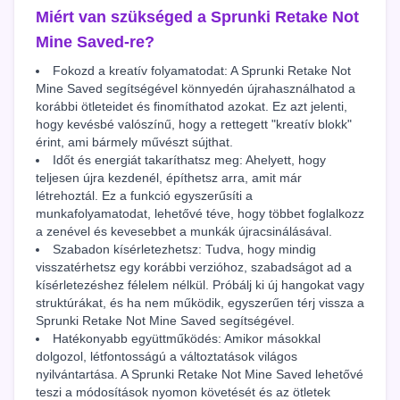
Miért van szükséged a Sprunki Retake Not
Mine Saved-re?
Fokozd a kreatív folyamatodat: A Sprunki Retake Not
Mine Saved segítségével könnyedén újrahasználhatod a
korábbi ötleteidet és finomíthatod azokat. Ez azt jelenti,
hogy kevésbé valószínű, hogy a rettegett "kreatív blokk"
érint, ami bármely művészt sújthat.
Időt és energiát takaríthatsz meg: Ahelyett, hogy
teljesen újra kezdenél, építhetsz arra, amit már
létrehoztál. Ez a funkció egyszerűsíti a
munkafolyamatodat, lehetővé téve, hogy többet foglalkozz
a zenével és kevesebbet a munkák újracsinálásával.
Szabadon kísérletezhetsz: Tudva, hogy mindig
visszatérhetsz egy korábbi verzióhoz, szabadságot ad a
kísérletezéshez félelem nélkül. Próbálj ki új hangokat vagy
struktúrákat, és ha nem működik, egyszerűen térj vissza a
Sprunki Retake Not Mine Saved segítségével.
Hatékonyabb együttműködés: Amikor másokkal
dolgozol, létfontosságú a változtatások világos
nyilvántartása. A Sprunki Retake Not Mine Saved lehetővé
teszi a módosítások nyomon követését és az ötletek