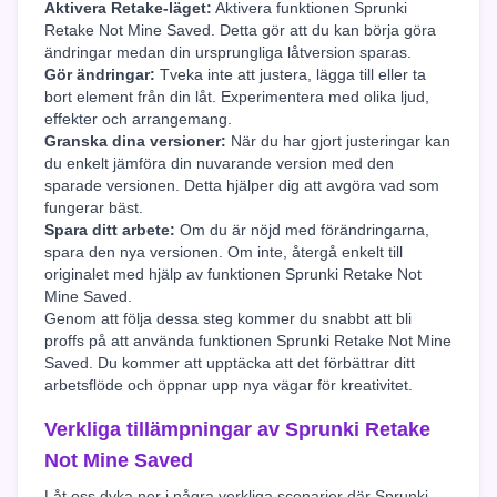
Aktivera Retake-läget:
Aktivera funktionen Sprunki
Retake Not Mine Saved. Detta gör att du kan börja göra
ändringar medan din ursprungliga låtversion sparas.
Gör ändringar:
Tveka inte att justera, lägga till eller ta
bort element från din låt. Experimentera med olika ljud,
effekter och arrangemang.
Granska dina versioner:
När du har gjort justeringar kan
du enkelt jämföra din nuvarande version med den
sparade versionen. Detta hjälper dig att avgöra vad som
fungerar bäst.
Spara ditt arbete:
Om du är nöjd med förändringarna,
spara den nya versionen. Om inte, återgå enkelt till
originalet med hjälp av funktionen Sprunki Retake Not
Mine Saved.
Genom att följa dessa steg kommer du snabbt att bli
proffs på att använda funktionen Sprunki Retake Not Mine
Saved. Du kommer att upptäcka att det förbättrar ditt
arbetsflöde och öppnar upp nya vägar för kreativitet.
Verkliga tillämpningar av Sprunki Retake
Not Mine Saved
Låt oss dyka ner i några verkliga scenarier där Sprunki