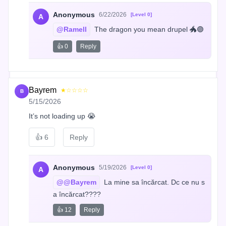
Anonymous
6/22/2026
[Level 0]
A
@Ramell
 The dragon you mean drupel 🐲🟣
👍 0
Reply
Bayrem
★☆☆☆☆
B
5/15/2026
It’s not loading up 😭
👍
6
Reply
Anonymous
5/19/2026
[Level 0]
A
@@Bayrem
 La mine sa încărcat. Dc ce nu s
a încărcat????
👍 12
Reply