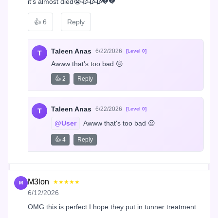
it's almost died😭🥀🥀🥀💔💔
👍
6
Reply
Taleen Anas
6/22/2026
[Level 0]
T
Awww that's too bad 😔
👍 2
Reply
Taleen Anas
6/22/2026
[Level 0]
T
@User
 Awww that's too bad 😔
👍 4
Reply
M3lon
★★★★★
M
6/12/2026
OMG this is perfect I hope they put in tunner treatment