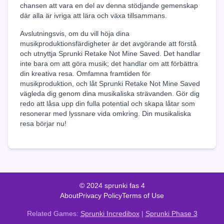
chansen att vara en del av denna stödjande gemenskap
där alla är ivriga att lära och växa tillsammans.
Avslutningsvis, om du vill höja dina
musikproduktionsfärdigheter är det avgörande att förstå
och utnyttja Sprunki Retake Not Mine Saved. Det handlar
inte bara om att göra musik; det handlar om att förbättra
din kreativa resa. Omfamna framtiden för
musikproduktion, och låt Sprunki Retake Not Mine Saved
vägleda dig genom dina musikaliska strävanden. Gör dig
redo att låsa upp din fulla potential och skapa låtar som
resonerar med lyssnare vida omkring. Din musikaliska
resa börjar nu!
© 2024 sprunki fas 4
About
Privacy Policy
Terms of Use
Related Games:
Sprunki Incredibox
|
Sprunki Phase 3