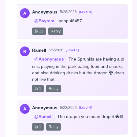
Anonymous
5/28/2026
[Level 0]
A
@Bayrem
 poop 46457
👍 12
Reply
Ramell
6/5/2026
[Level 0]
R
@Anonymous
 The Sprunkis are having a pi
cnic playing in the park eating food and snacks 
and also drinking drinks but the dragon 🐉 does 
not like that.
👍 1
Reply
Anonymous
6/22/2026
[Level 0]
A
@Ramell
 The dragon you mean drupel 🐲🟣
👍 1
Reply