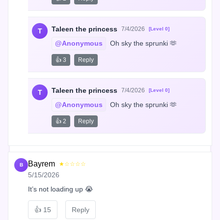
Taleen the princess
7/4/2026
[Level 0]
T
@Anonymous
 Oh sky the sprunki 🫶
👍 3
Reply
Taleen the princess
7/4/2026
[Level 0]
T
@Anonymous
 Oh sky the sprunki 🫶
👍 2
Reply
Bayrem
★☆☆☆☆
B
5/15/2026
It’s not loading up 😭
👍
15
Reply