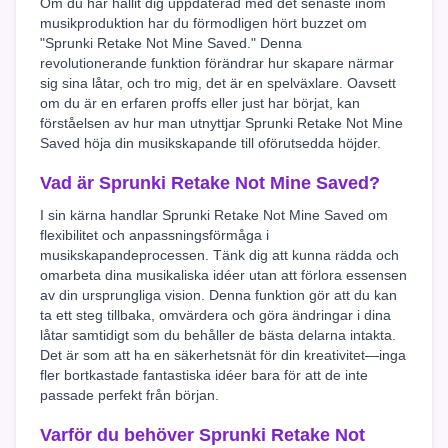
Om du har hållit dig uppdaterad med det senaste inom
musikproduktion har du förmodligen hört buzzet om
"Sprunki Retake Not Mine Saved." Denna
revolutionerande funktion förändrar hur skapare närmar
sig sina låtar, och tro mig, det är en spelväxlare. Oavsett
om du är en erfaren proffs eller just har börjat, kan
förståelsen av hur man utnyttjar Sprunki Retake Not Mine
Saved höja din musikskapande till oförutsedda höjder.
Vad är Sprunki Retake Not Mine Saved?
I sin kärna handlar Sprunki Retake Not Mine Saved om
flexibilitet och anpassningsförmåga i
musikskapandeprocessen. Tänk dig att kunna rädda och
omarbeta dina musikaliska idéer utan att förlora essensen
av din ursprungliga vision. Denna funktion gör att du kan
ta ett steg tillbaka, omvärdera och göra ändringar i dina
låtar samtidigt som du behåller de bästa delarna intakta.
Det är som att ha en säkerhetsnät för din kreativitet—inga
fler bortkastade fantastiska idéer bara för att de inte
passade perfekt från början.
Varför du behöver Sprunki Retake Not