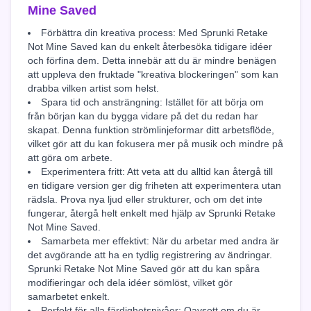
Mine Saved
Förbättra din kreativa process: Med Sprunki Retake
Not Mine Saved kan du enkelt återbesöka tidigare idéer
och förfina dem. Detta innebär att du är mindre benägen
att uppleva den fruktade "kreativa blockeringen" som kan
drabba vilken artist som helst.
Spara tid och ansträngning: Istället för att börja om
från början kan du bygga vidare på det du redan har
skapat. Denna funktion strömlinjeformar ditt arbetsflöde,
vilket gör att du kan fokusera mer på musik och mindre på
att göra om arbete.
Experimentera fritt: Att veta att du alltid kan återgå till
en tidigare version ger dig friheten att experimentera utan
rädsla. Prova nya ljud eller strukturer, och om det inte
fungerar, återgå helt enkelt med hjälp av Sprunki Retake
Not Mine Saved.
Samarbeta mer effektivt: När du arbetar med andra är
det avgörande att ha en tydlig registrering av ändringar.
Sprunki Retake Not Mine Saved gör att du kan spåra
modifieringar och dela idéer sömlöst, vilket gör
samarbetet enkelt.
Perfekt för alla färdighetsnivåer: Oavsett om du är