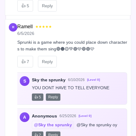
👍
5
Reply
Ramell
★★★★★
R
6/5/2026
Sprunki is a game where you could place down character
s to make them sing🔴🟠🟡💚🟢🩵🔵🟣🩷
👍
7
Reply
Sky the sprunky
6/10/2026
[Level 0]
S
YOU DONT HAVE TO TELL EVERYONE
👍 5
Reply
Anonymous
6/25/2026
[Level 0]
A
@Sky the sprunky
 @Sky the sprunky oy
👍 2
Reply