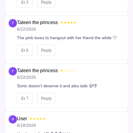
👍
2
Reply
Taleen the princess
★★★★★
T
6/22/2026
The pink loves to hangout with her friend the white 🤍
👍
6
Reply
Taleen the princess
★☆☆☆☆
T
6/22/2026
Sonic doesn't deserve it and also tails 😤👎
👍
7
Reply
User
★★★★★
U
6/18/2026