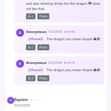
and also drinking drinks but the dragon 🐉 does 
not like that.
👍 1
Reply
Anonymous
6/22/2026
[Level 0]
A
@Ramell
 The dragon you mean drupel 🐲🟣
👍 1
Reply
Anonymous
6/22/2026
[Level 0]
A
@Ramell
 The dragon you mean drupel 🐲🟣
👍 0
Reply
Bayrem
★☆☆☆☆
B
5/15/2026