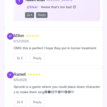
Taleen Anas
6/22/2026
T
@User
 Awww that's too bad 😔
👍 4
Reply
M3lon
★★★★★
M
6/12/2026
OMG this is perfect I hope they put in tunner treatment
👍
5
Reply
Ramell
★★★★★
R
6/5/2026
Sprunki is a game where you could place down character
s to make them sing🔴🟠🟡💚🟢🩵🔵🟣🩷
👍
8
Reply