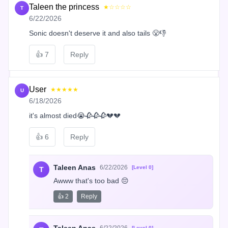
Taleen the princess
★☆☆☆☆
T
6/22/2026
Sonic doesn't deserve it and also tails 😤👎
👍
7
Reply
User
★★★★★
U
6/18/2026
it's almost died😭🥀🥀🥀💔💔
👍
6
Reply
Taleen Anas
6/22/2026
[Level 0]
T
Awww that's too bad 😔
👍 2
Reply
[Level 0]