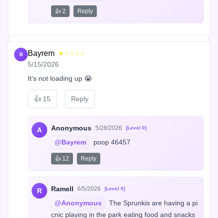
👍 2
Reply
Bayrem
★☆☆☆☆
B
5/15/2026
It’s not loading up 😭
👍
15
Reply
Anonymous
5/28/2026
[Level 0]
A
@Bayrem
 poop 46457
👍 12
Reply
Ramell
6/5/2026
[Level 0]
R
@Anonymous
 The Sprunkis are having a pi
cnic playing in the park eating food and snacks 