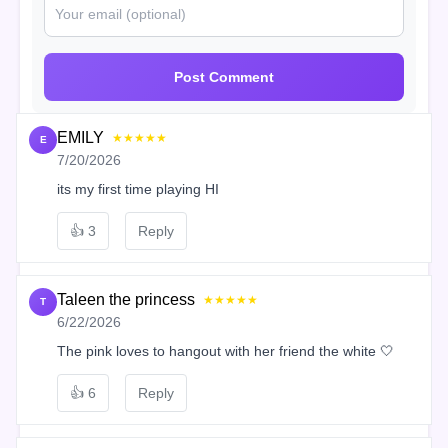
Post Comment
EMILY
★★★★★
E
7/20/2026
its my first time playing HI
👍
3
Reply
Taleen the princess
★★★★★
T
6/22/2026
The pink loves to hangout with her friend the white 🤍
👍
6
Reply