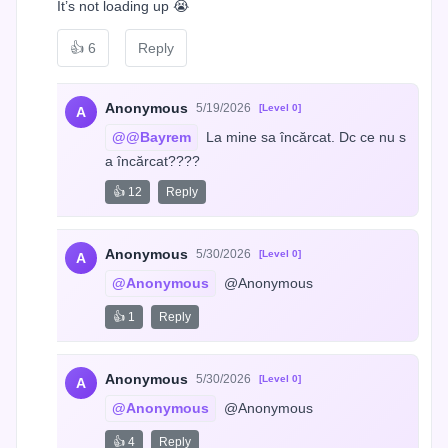
It’s not loading up 😭
👍
6
Reply
Anonymous
5/19/2026
[Level 0]
A
@@Bayrem
 La mine sa încărcat. Dc ce nu s
a încărcat????
👍 12
Reply
Anonymous
5/30/2026
[Level 0]
A
@Anonymous
 @Anonymous
👍 1
Reply
Anonymous
5/30/2026
[Level 0]
A
@Anonymous
 @Anonymous
👍 4
Reply