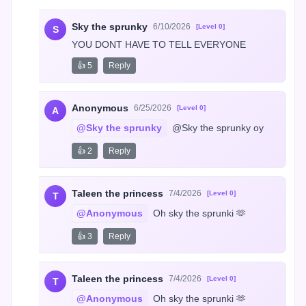
Sky the sprunky
6/10/2026
[Level 0]
S
YOU DONT HAVE TO TELL EVERYONE
👍 5
Reply
Anonymous
6/25/2026
[Level 0]
A
@Sky the sprunky
 @Sky the sprunky oy
👍 2
Reply
Taleen the princess
7/4/2026
[Level 0]
T
@Anonymous
 Oh sky the sprunki 🫶
👍 3
Reply
Taleen the princess
7/4/2026
[Level 0]
T
@Anonymous
 Oh sky the sprunki 🫶