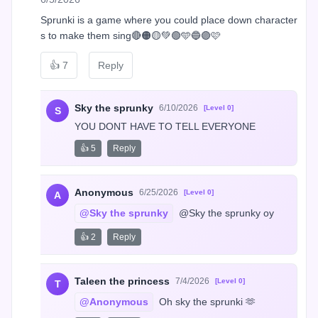
Sprunki is a game where you could place down character
s to make them sing🔴🟠🟡💚🟢🩵🔵🟣🩷
👍
7
Reply
Sky the sprunky
6/10/2026
[Level 0]
S
YOU DONT HAVE TO TELL EVERYONE
👍 5
Reply
Anonymous
6/25/2026
[Level 0]
A
@Sky the sprunky
 @Sky the sprunky oy
👍 2
Reply
Taleen the princess
7/4/2026
[Level 0]
T
@Anonymous
 Oh sky the sprunki 🫶