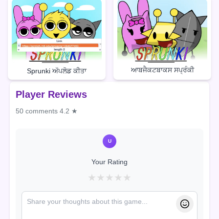
ਆਬਜੈਕਟਬਾਕਸ ਸਪ੍ਰੰਕੀ
Sprunki ਅੱਪਲੋਡ ਕੀਤਾ
Player Reviews
50 comments
4.2 ★
U
Your Rating
★
★
★
★
★