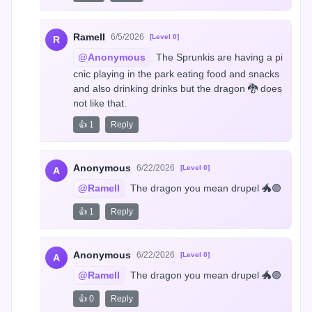
Ramell
6/5/2026
[Level 0]
R
@Anonymous
 The Sprunkis are having a pi
cnic playing in the park eating food and snacks 
and also drinking drinks but the dragon 🐉 does 
not like that.
👍 1
Reply
Anonymous
6/22/2026
[Level 0]
A
@Ramell
 The dragon you mean drupel 🐲🟣
👍 1
Reply
Anonymous
6/22/2026
[Level 0]
A
@Ramell
 The dragon you mean drupel 🐲🟣
👍 0
Reply