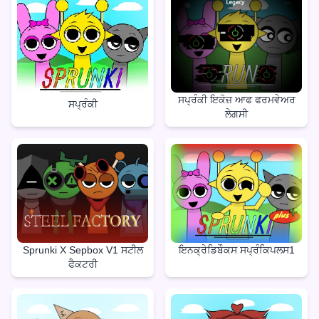
ਸਪ੍ਰੰਕੀ ਇਕੋਜ਼ ਆਫ ਫਰਮਵੇਅਰ
ਸਪ੍ਰੰਕੀ
ਲੇਗਸੀ
Sprunki X Sepbox V1 ਸਟੀਲ
ਇਨਕ੍ਰੇਡਿਬੌਕਸ ਸਪ੍ਰੰਕਿਪਲਸ1
ਫੈਕਟਰੀ