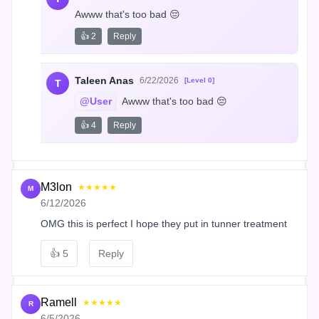
Awww that's too bad 😔
👍 2
Reply
Taleen Anas
6/22/2026
[Level 0]
T
@User
 Awww that's too bad 😔
👍 4
Reply
M3lon
★★★★★
M
6/12/2026
OMG this is perfect I hope they put in tunner treatment
👍
5
Reply
Ramell
★★★★★
R
6/5/2026