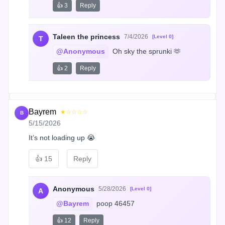
👍 3
Reply
Taleen the princess
7/4/2026
[Level 0]
T
@Anonymous
 Oh sky the sprunki 🫶
👍 2
Reply
Bayrem
★☆☆☆☆
B
5/15/2026
It’s not loading up 😭
👍
15
Reply
Anonymous
5/28/2026
[Level 0]
A
@Bayrem
 poop 46457
👍 12
Reply