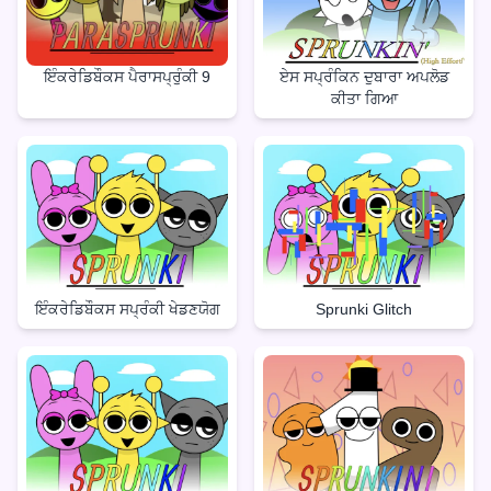
ਇੰਕਰੇਡਿਬੌਕਸ ਪੈਰਾਸਪ੍ਰੁੰਕੀ 9
ਏਸ ਸਪ੍ਰੰਕਿਨ ਦੁਬਾਰਾ ਅਪਲੋਡ
ਕੀਤਾ ਗਿਆ
ਇੰਕਰੇਡਿਬੌਕਸ ਸਪ੍ਰੰਕੀ ਖੇਡਣਯੋਗ
Sprunki Glitch