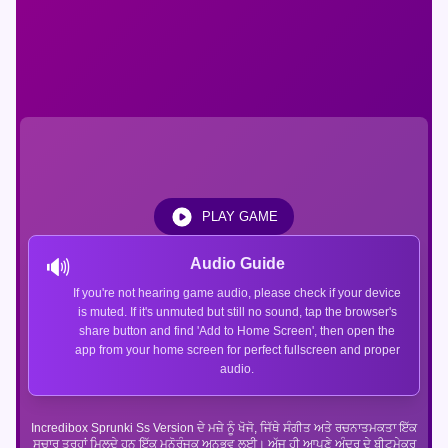
PLAY GAME
🔊
Audio Guide
If you're not hearing game audio, please check if your device
is muted. If it's unmuted but still no sound, tap the browser's
share button and find 'Add to Home Screen', then open the
app from your home screen for perfect fullscreen and proper
audio.
Incredibox Sprunki Ss Version ਦੇ ਮਜ਼ੇ ਨੂੰ ਖੋਜੋ, ਜਿੱਥੇ ਸੰਗੀਤ ਅਤੇ ਰਚਨਾਤਮਕਤਾ ਇੱਕ
ਸੁਚਾਰੂ ਤਰ੍ਹਾਂ ਮਿਲਦੇ ਹਨ ਇੱਕ ਮਨੋਰੰਜਕ ਅਨੁਭਵ ਲਈ। ਅੱਜ ਹੀ ਆਪਣੇ ਅੰਦਰ ਦੇ ਬੀਟਮੇਕਰ