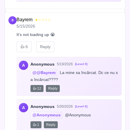
Bayrem
★☆☆☆☆
B
5/15/2026
It’s not loading up 😭
👍
6
Reply
Anonymous
5/19/2026
[Level 0]
A
@@Bayrem
 La mine sa încărcat. Dc ce nu s
a încărcat????
👍 12
Reply
Anonymous
5/30/2026
[Level 0]
A
@Anonymous
 @Anonymous
👍 1
Reply