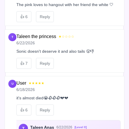
The pink loves to hangout with her friend the white 🤍
👍
6
Reply
Taleen the princess
★☆☆☆☆
T
6/22/2026
Sonic doesn't deserve it and also tails 😤👎
👍
7
Reply
User
★★★★★
U
6/18/2026
it's almost died😭🥀🥀🥀💔💔
👍
6
Reply
Taleen Anas
6/22/2026
[Level 0]
T