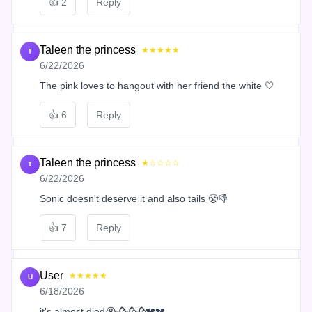
👍
2
Reply
Taleen the princess
★★★★★
T
6/22/2026
The pink loves to hangout with her friend the white 🤍
👍
6
Reply
Taleen the princess
★☆☆☆☆
T
6/22/2026
Sonic doesn't deserve it and also tails 😤👎
👍
7
Reply
User
★★★★★
U
6/18/2026
it's almost died😭🥀🥀🥀💔💔