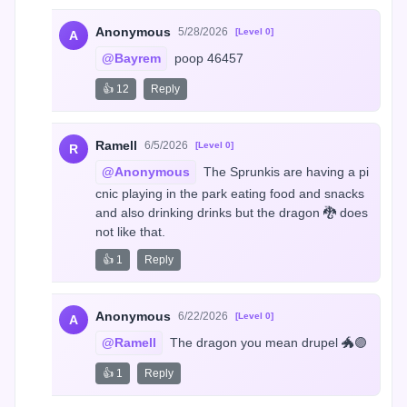
Anonymous
5/28/2026
[Level 0]
A
@Bayrem
 poop 46457
👍 12
Reply
Ramell
6/5/2026
[Level 0]
R
@Anonymous
 The Sprunkis are having a pi
cnic playing in the park eating food and snacks 
and also drinking drinks but the dragon 🐉 does 
not like that.
👍 1
Reply
Anonymous
6/22/2026
[Level 0]
A
@Ramell
 The dragon you mean drupel 🐲🟣
👍 1
Reply