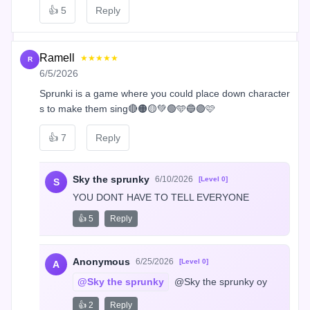
👍
5
Reply
Ramell
★★★★★
R
6/5/2026
Sprunki is a game where you could place down character
s to make them sing🔴🟠🟡💚🟢🩵🔵🟣🩷
👍
7
Reply
Sky the sprunky
6/10/2026
[Level 0]
S
YOU DONT HAVE TO TELL EVERYONE
👍 5
Reply
Anonymous
6/25/2026
[Level 0]
A
@Sky the sprunky
 @Sky the sprunky oy
👍 2
Reply