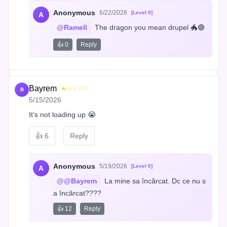
Anonymous
6/22/2026
[Level 0]
A
@Ramell
 The dragon you mean drupel 🐲🟣
👍 0
Reply
Bayrem
★☆☆☆☆
B
5/15/2026
It’s not loading up 😭
👍
6
Reply
Anonymous
5/19/2026
[Level 0]
A
@@Bayrem
 La mine sa încărcat. Dc ce nu s
a încărcat????
👍 12
Reply