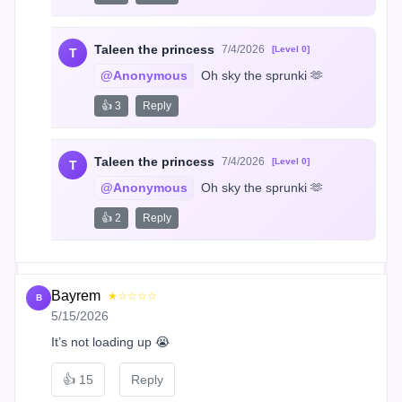
Taleen the princess
7/4/2026
[Level 0]
T
@Anonymous
 Oh sky the sprunki 🫶
👍 3
Reply
Taleen the princess
7/4/2026
[Level 0]
T
@Anonymous
 Oh sky the sprunki 🫶
👍 2
Reply
Bayrem
★☆☆☆☆
B
5/15/2026
It’s not loading up 😭
👍
15
Reply