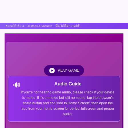
ਸਪਰੰਕੀ ਫੇਜ਼ 4
Mods & Variants
ਇੰਕ੍ਰੇਡੀਬੌਕਸ ਸਪ੍ਰੰਕੀ ਬਟ ਵੀਅਰਡ
PLAY GAME
🔊
Audio Guide
If you're not hearing game audio, please check if your device
is muted. If it's unmuted but still no sound, tap the browser's
share button and find 'Add to Home Screen', then open the
app from your home screen for perfect fullscreen and proper
audio.