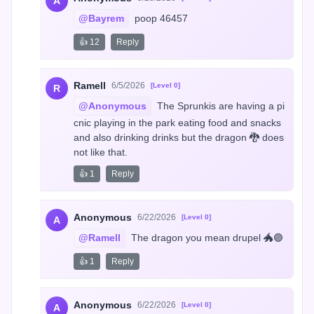
A
@Bayrem
 poop 46457
👍 12
Reply
Ramell
6/5/2026
[Level 0]
R
@Anonymous
 The Sprunkis are having a pi
cnic playing in the park eating food and snacks 
and also drinking drinks but the dragon 🐉 does 
not like that.
👍 1
Reply
Anonymous
6/22/2026
[Level 0]
A
@Ramell
 The dragon you mean drupel 🐲🟣
👍 1
Reply
Anonymous
6/22/2026
[Level 0]
A