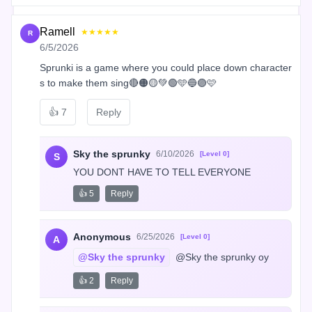
Ramell
★★★★★
R
6/5/2026
Sprunki is a game where you could place down character
s to make them sing🔴🟠🟡💚🟢🩵🔵🟣🩷
👍
7
Reply
Sky the sprunky
6/10/2026
[Level 0]
S
YOU DONT HAVE TO TELL EVERYONE
👍 5
Reply
Anonymous
6/25/2026
[Level 0]
A
@Sky the sprunky
 @Sky the sprunky oy
👍 2
Reply