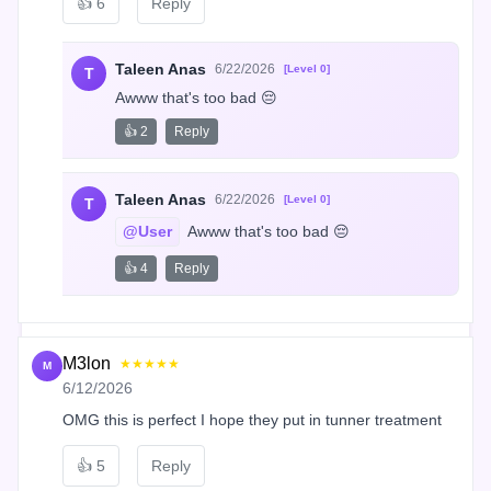
👍
6
Reply
Taleen Anas
6/22/2026
[Level 0]
T
Awww that's too bad 😔
👍 2
Reply
Taleen Anas
6/22/2026
[Level 0]
T
@User
 Awww that's too bad 😔
👍 4
Reply
M3lon
★★★★★
M
6/12/2026
OMG this is perfect I hope they put in tunner treatment
👍
5
Reply