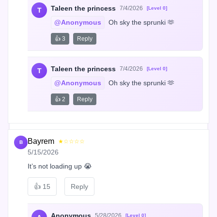
Taleen the princess
7/4/2026
[Level 0]
T
@Anonymous
 Oh sky the sprunki 🫶
👍 3
Reply
Taleen the princess
7/4/2026
[Level 0]
T
@Anonymous
 Oh sky the sprunki 🫶
👍 2
Reply
Bayrem
★☆☆☆☆
B
5/15/2026
It’s not loading up 😭
👍
15
Reply
Anonymous
5/28/2026
[Level 0]