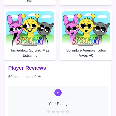
Fan
Incredibox Sprunki Mas
Sprunki é Apenas Todos
Estranho
Vivos V0
Player Reviews
50 comments
4.2 ★
U
Your Rating
★
★
★
★
★