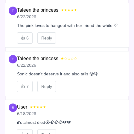
Taleen the princess
★★★★★
T
6/22/2026
The pink loves to hangout with her friend the white 🤍
👍
6
Reply
Taleen the princess
★☆☆☆☆
T
6/22/2026
Sonic doesn't deserve it and also tails 😤👎
👍
7
Reply
User
★★★★★
U
6/18/2026
it's almost died😭🥀🥀🥀💔💔