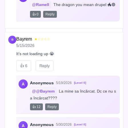
@Ramell
 The dragon you mean drupel 🐲🟣
👍 0
Reply
Bayrem
★☆☆☆☆
B
5/15/2026
It’s not loading up 😭
👍
6
Reply
Anonymous
5/19/2026
[Level 0]
A
@@Bayrem
 La mine sa încărcat. Dc ce nu s
a încărcat????
👍 12
Reply
Anonymous
5/30/2026
[Level 0]
A