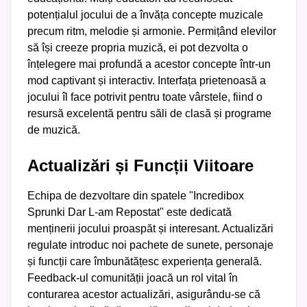
potențialul jocului de a învăța concepte muzicale
precum ritm, melodie și armonie. Permițând elevilor
să își creeze propria muzică, ei pot dezvolta o
înțelegere mai profundă a acestor concepte într-un
mod captivant și interactiv. Interfața prietenoasă a
jocului îl face potrivit pentru toate vârstele, fiind o
resursă excelentă pentru săli de clasă și programe
de muzică.
Actualizări și Funcții Viitoare
Echipa de dezvoltare din spatele "Incredibox
Sprunki Dar L-am Repostat" este dedicată
menținerii jocului proaspăt și interesant. Actualizări
regulate introduc noi pachete de sunete, personaje
și funcții care îmbunătățesc experiența generală.
Feedback-ul comunității joacă un rol vital în
conturarea acestor actualizări, asigurându-se că