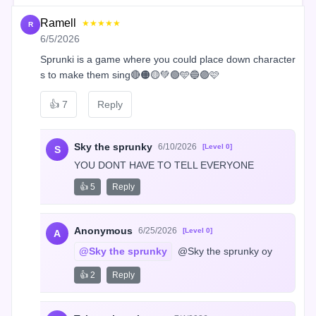
Ramell
★★★★★
R
6/5/2026
Sprunki is a game where you could place down character
s to make them sing🔴🟠🟡💚🟢🩵🔵🟣🩷
👍
7
Reply
Sky the sprunky
6/10/2026
[Level 0]
S
YOU DONT HAVE TO TELL EVERYONE
👍 5
Reply
Anonymous
6/25/2026
[Level 0]
A
@Sky the sprunky
 @Sky the sprunky oy
👍 2
Reply