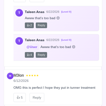
Taleen Anas
6/22/2026
[Level 0]
T
Awww that's too bad 😔
👍 2
Reply
Taleen Anas
6/22/2026
[Level 0]
T
@User
 Awww that's too bad 😔
👍 4
Reply
M3lon
★★★★★
M
6/12/2026
OMG this is perfect I hope they put in tunner treatment
👍
5
Reply