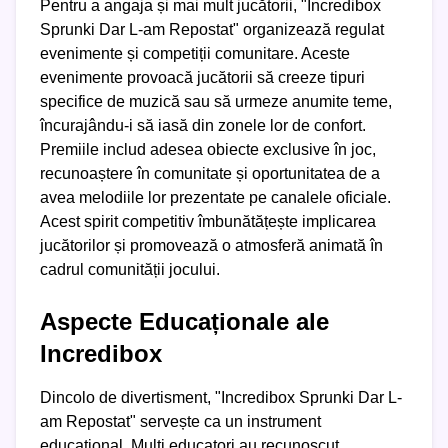
Pentru a angaja și mai mult jucătorii, "Incredibox
Sprunki Dar L-am Repostat" organizează regulat
evenimente și competiții comunitare. Aceste
evenimente provoacă jucătorii să creeze tipuri
specifice de muzică sau să urmeze anumite teme,
încurajându-i să iasă din zonele lor de confort.
Premiile includ adesea obiecte exclusive în joc,
recunoaștere în comunitate și oportunitatea de a
avea melodiile lor prezentate pe canalele oficiale.
Acest spirit competitiv îmbunătățește implicarea
jucătorilor și promovează o atmosferă animată în
cadrul comunității jocului.
Aspecte Educaționale ale
Incredibox
Dincolo de divertisment, "Incredibox Sprunki Dar L-
am Repostat" servește ca un instrument
educațional. Mulți educatori au recunoscut