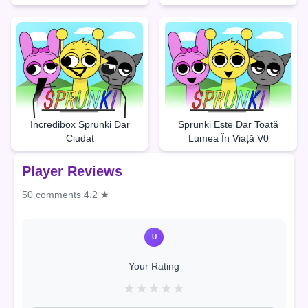
Incredibox Sprunki Dar
Sprunki Este Dar Toată
Ciudat
Lumea În Viață V0
Player Reviews
50 comments
4.2 ★
U
Your Rating
★
★
★
★
★