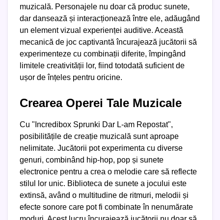
muzicală. Personajele nu doar că produc sunete,
dar dansează și interacționează între ele, adăugând
un element vizual experienței auditive. Această
mecanică de joc captivantă încurajează jucătorii să
experimenteze cu combinații diferite, împingând
limitele creativității lor, fiind totodată suficient de
ușor de înțeles pentru oricine.
Crearea Operei Tale Muzicale
Cu "Incredibox Sprunki Dar L-am Repostat",
posibilitățile de creație muzicală sunt aproape
nelimitate. Jucătorii pot experimenta cu diverse
genuri, combinând hip-hop, pop și sunete
electronice pentru a crea o melodie care să reflecte
stilul lor unic. Biblioteca de sunete a jocului este
extinsă, având o multitudine de ritmuri, melodii și
efecte sonore care pot fi combinate în nenumărate
moduri. Acest lucru încurajează jucătorii nu doar să