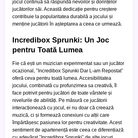
jocul continuă să răspundă nevoilor și dorințelor
jucătorilor săi. Această dedicație pentru creștere
contribuie la popularitatea durabilă a jocului și
menține jucătorii în așteptarea a ceea ce urmează.
Incredibox Sprunki: Un Joc
pentru Toată Lumea
Fie că ești un muzician experimentat sau un jucător
ocazional, "Incredibox Sprunki Dar L-am Repostat"
oferă ceva pentru toată lumea. Accesibilitatea
jocului, combinată cu profunzimea sa creativă, îl
face potrivit pentru jucători de toate vârstele și
nivelurile de abilități. Pe măsură ce jucătorii
interacționează cu jocul, ei nu doar că creează
muzică, ci și formează conexiuni cu alții care
împărtășesc pasiunea lor pentru creativitate. Acest
sentiment de apartenență este ceea ce diferențiază
cu adevărat "Incredibox Sprunki" de alte jocuri