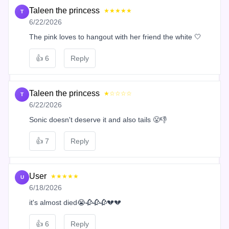
Taleen the princess
★★★★★
T
6/22/2026
The pink loves to hangout with her friend the white 🤍
👍
6
Reply
Taleen the princess
★☆☆☆☆
T
6/22/2026
Sonic doesn't deserve it and also tails 😤👎
👍
7
Reply
User
★★★★★
U
6/18/2026
it's almost died😭🥀🥀🥀💔💔
👍
6
Reply