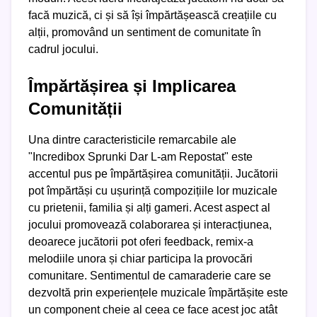
facă muzică, ci și să își împărtășească creațiile cu
alții, promovând un sentiment de comunitate în
cadrul jocului.
Împărtășirea și Implicarea
Comunității
Una dintre caracteristicile remarcabile ale
"Incredibox Sprunki Dar L-am Repostat" este
accentul pus pe împărtășirea comunității. Jucătorii
pot împărtăși cu ușurință compozițiile lor muzicale
cu prietenii, familia și alți gameri. Acest aspect al
jocului promovează colaborarea și interacțiunea,
deoarece jucătorii pot oferi feedback, remix-a
melodiile unora și chiar participa la provocări
comunitare. Sentimentul de camaraderie care se
dezvoltă prin experiențele muzicale împărtășite este
un component cheie al ceea ce face acest joc atât