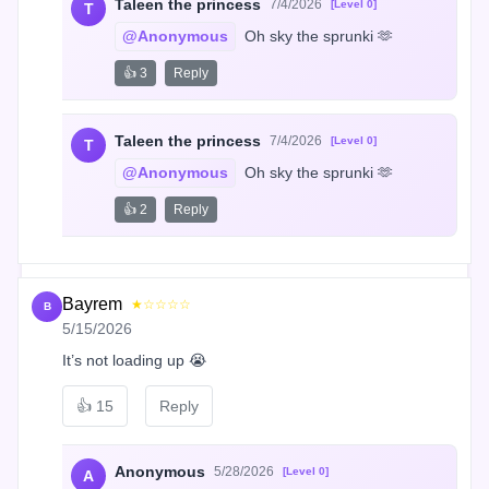
Taleen the princess
7/4/2026
[Level 0]
T
@Anonymous
 Oh sky the sprunki 🫶
👍 3
Reply
Taleen the princess
7/4/2026
[Level 0]
T
@Anonymous
 Oh sky the sprunki 🫶
👍 2
Reply
Bayrem
★☆☆☆☆
B
5/15/2026
It’s not loading up 😭
👍
15
Reply
Anonymous
5/28/2026
[Level 0]
A