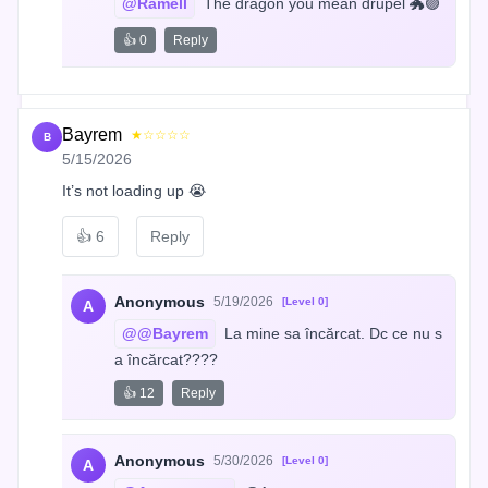
@Ramell
 The dragon you mean drupel 🐲🟣
👍 0
Reply
Bayrem
★☆☆☆☆
B
5/15/2026
It’s not loading up 😭
👍
6
Reply
Anonymous
5/19/2026
[Level 0]
A
@@Bayrem
 La mine sa încărcat. Dc ce nu s
a încărcat????
👍 12
Reply
Anonymous
5/30/2026
[Level 0]
A