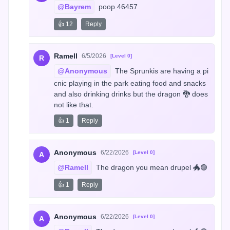
@Bayrem
 poop 46457
👍 12
Reply
Ramell
6/5/2026
[Level 0]
R
@Anonymous
 The Sprunkis are having a pi
cnic playing in the park eating food and snacks 
and also drinking drinks but the dragon 🐉 does 
not like that.
👍 1
Reply
Anonymous
6/22/2026
[Level 0]
A
@Ramell
 The dragon you mean drupel 🐲🟣
👍 1
Reply
Anonymous
6/22/2026
[Level 0]
A