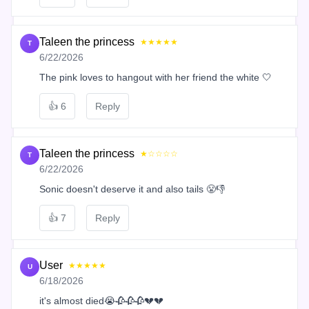
Taleen the princess
★★★★★
T
6/22/2026
The pink loves to hangout with her friend the white 🤍
👍
6
Reply
Taleen the princess
★☆☆☆☆
T
6/22/2026
Sonic doesn't deserve it and also tails 😤👎
👍
7
Reply
User
★★★★★
U
6/18/2026
it's almost died😭🥀🥀🥀💔💔