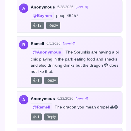
Anonymous
5/28/2026
[Level 0]
A
@Bayrem
 poop 46457
👍 12
Reply
Ramell
6/5/2026
[Level 0]
R
@Anonymous
 The Sprunkis are having a pi
cnic playing in the park eating food and snacks 
and also drinking drinks but the dragon 🐉 does 
not like that.
👍 1
Reply
Anonymous
6/22/2026
[Level 0]
A
@Ramell
 The dragon you mean drupel 🐲🟣
👍 1
Reply