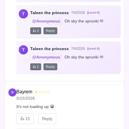
Taleen the princess
7/4/2026
[Level 0]
T
@Anonymous
 Oh sky the sprunki 🫶
👍 3
Reply
Taleen the princess
7/4/2026
[Level 0]
T
@Anonymous
 Oh sky the sprunki 🫶
👍 2
Reply
Bayrem
★☆☆☆☆
B
5/15/2026
It’s not loading up 😭
👍
15
Reply