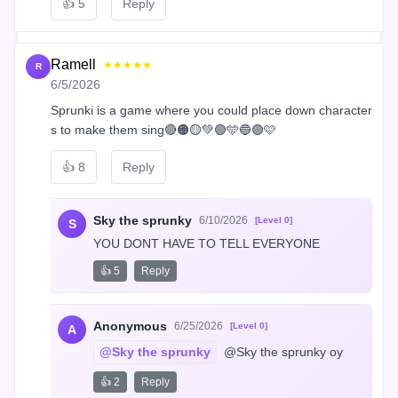
👍
5
Reply
Ramell
★★★★★
R
6/5/2026
Sprunki is a game where you could place down character
s to make them sing🔴🟠🟡💚🟢🩵🔵🟣🩷
👍
8
Reply
Sky the sprunky
6/10/2026
[Level 0]
S
YOU DONT HAVE TO TELL EVERYONE
👍 5
Reply
Anonymous
6/25/2026
[Level 0]
A
@Sky the sprunky
 @Sky the sprunky oy
👍 2
Reply