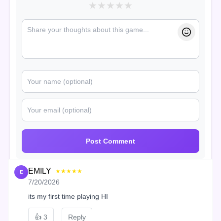
★
★
★
★
★
Post Comment
EMILY
★★★★★
E
7/20/2026
its my first time playing HI
👍
3
Reply