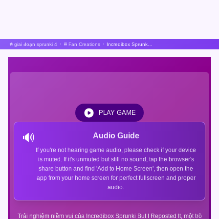
giai đoạn sprunki 4
Fan Creations
Incredibox Sprunki Nhưng tôi đã đăng lại nó
PLAY GAME
🔊
Audio Guide
If you're not hearing game audio, please check if your device
is muted. If it's unmuted but still no sound, tap the browser's
share button and find 'Add to Home Screen', then open the
app from your home screen for perfect fullscreen and proper
audio.
Trải nghiệm niềm vui của Incredibox Sprunki But I Reposted It, một trò