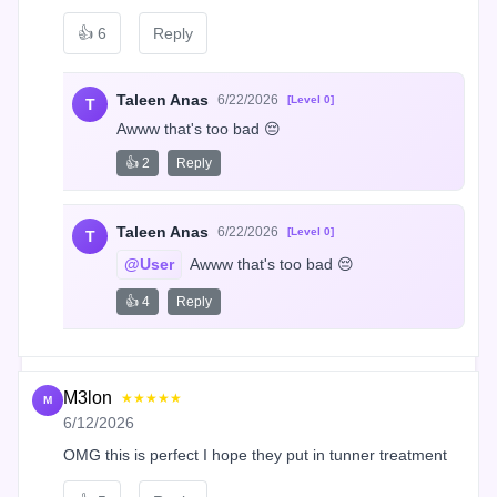
👍
6
Reply
Taleen Anas
6/22/2026
[Level 0]
T
Awww that's too bad 😔
👍 2
Reply
Taleen Anas
6/22/2026
[Level 0]
T
@User
 Awww that's too bad 😔
👍 4
Reply
M3lon
★★★★★
M
6/12/2026
OMG this is perfect I hope they put in tunner treatment