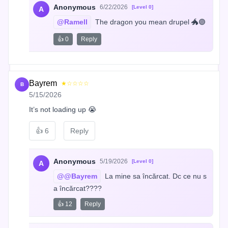
Anonymous
6/22/2026
[Level 0]
A
@Ramell
 The dragon you mean drupel 🐲🟣
👍 0
Reply
Bayrem
★☆☆☆☆
B
5/15/2026
It’s not loading up 😭
👍
6
Reply
Anonymous
5/19/2026
[Level 0]
A
@@Bayrem
 La mine sa încărcat. Dc ce nu s
a încărcat????
👍 12
Reply