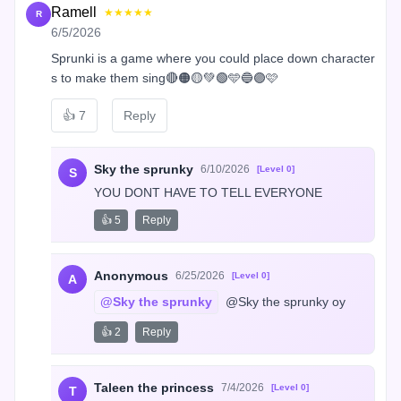
Ramell
★★★★★
R
6/5/2026
Sprunki is a game where you could place down character
s to make them sing🔴🟠🟡💚🟢🩵🔵🟣🩷
👍
7
Reply
Sky the sprunky
6/10/2026
[Level 0]
S
YOU DONT HAVE TO TELL EVERYONE
👍 5
Reply
Anonymous
6/25/2026
[Level 0]
A
@Sky the sprunky
 @Sky the sprunky oy
👍 2
Reply
Taleen the princess
7/4/2026
[Level 0]
T