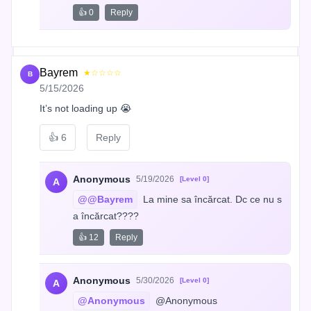
👍 0
Reply
Bayrem
★☆☆☆☆
B
5/15/2026
It’s not loading up 😭
👍
6
Reply
Anonymous
5/19/2026
[Level 0]
A
@@Bayrem
 La mine sa încărcat. Dc ce nu s
a încărcat????
👍 12
Reply
Anonymous
5/30/2026
[Level 0]
A
@Anonymous
 @Anonymous