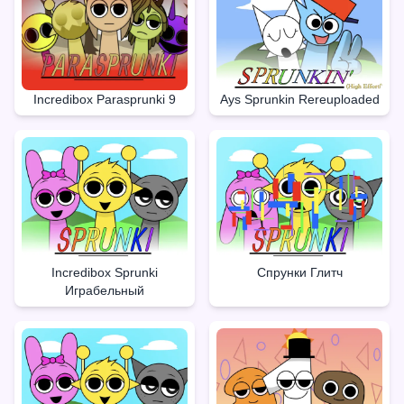
Incredibox Parasprunki 9
Ays Sprunkin Rereuploaded
Incredibox Sprunki
Спрунки Глитч
Играбельный