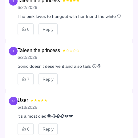
Taleen the princess
★★★★★
T
6/22/2026
The pink loves to hangout with her friend the white 🤍
👍
6
Reply
Taleen the princess
★☆☆☆☆
T
6/22/2026
Sonic doesn't deserve it and also tails 😤👎
👍
7
Reply
User
★★★★★
U
6/18/2026
it's almost died😭🥀🥀🥀💔💔
👍
6
Reply