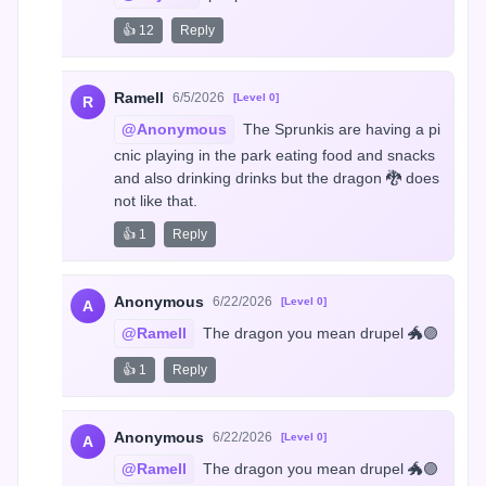
👍 12
Reply
Ramell
6/5/2026
[Level 0]
R
@Anonymous
 The Sprunkis are having a pi
cnic playing in the park eating food and snacks 
and also drinking drinks but the dragon 🐉 does 
not like that.
👍 1
Reply
Anonymous
6/22/2026
[Level 0]
A
@Ramell
 The dragon you mean drupel 🐲🟣
👍 1
Reply
Anonymous
6/22/2026
[Level 0]
A
@Ramell
 The dragon you mean drupel 🐲🟣