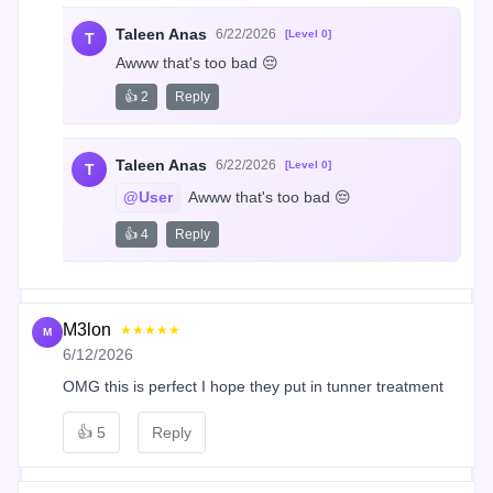
Taleen Anas
6/22/2026
[Level 0]
T
Awww that's too bad 😔
👍 2
Reply
Taleen Anas
6/22/2026
[Level 0]
T
@User
 Awww that's too bad 😔
👍 4
Reply
M3lon
★★★★★
M
6/12/2026
OMG this is perfect I hope they put in tunner treatment
👍
5
Reply