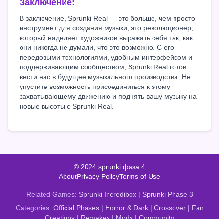
Заключение:
В заключение, Sprunki Real — это больше, чем просто
инструмент для создания музыки; это революционер,
который наделяет художников выражать себя так, как
они никогда не думали, что это возможно. С его
передовыми технологиями, удобным интерфейсом и
поддерживающим сообществом, Sprunki Real готов
вести нас в будущее музыкального производства. Не
упустите возможность присоединиться к этому
захватывающему движению и поднять вашу музыку на
новые высоты с Sprunki Real.
© 2024 sprunki фаза 4
About
Privacy Policy
Terms of Use
Related Games:
Sprunki Incredibox
|
Sprunki Phase 3
Categories:
Official Phases
|
Horror & Dark
|
Crossover
|
Fan
Creations
|
Remakes
|
Mods
|
Community