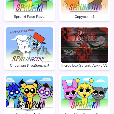
Sprunki Face Reval
Спрункини1
Спрункин Играбельный
Incredibox Sprunki Архив V2