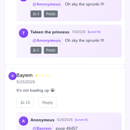
@Anonymous
 Oh sky the sprunki 🫶
👍 3
Reply
Taleen the princess
7/4/2026
[Level 0]
T
@Anonymous
 Oh sky the sprunki 🫶
👍 2
Reply
Bayrem
★☆☆☆☆
B
5/15/2026
It’s not loading up 😭
👍
15
Reply
Anonymous
5/28/2026
[Level 0]
A
@Bayrem
 poop 46457